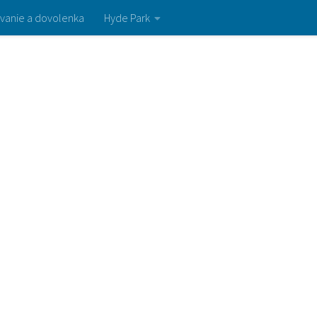
vanie a dovolenka
Hyde Park