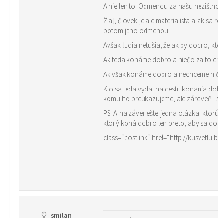
A nie len to! Odmenou za našu nezišt
Žiaľ, človek je ale materialista a ak
potom jeho odmenou.
Avšak ľudia netušia, že ak by dobro, 
Ak teda konáme dobro a niečo za to 
Ak však konáme dobro a nechceme ni
Kto sa teda vydal na cestu konania do
komu ho preukazujeme, ale zároveň i 
PS. A na záver ešte jedna otázka, kto
ktorý koná dobro len preto, aby sa dos
class=“postlink“ href=“http://kusvetlu.
smilan