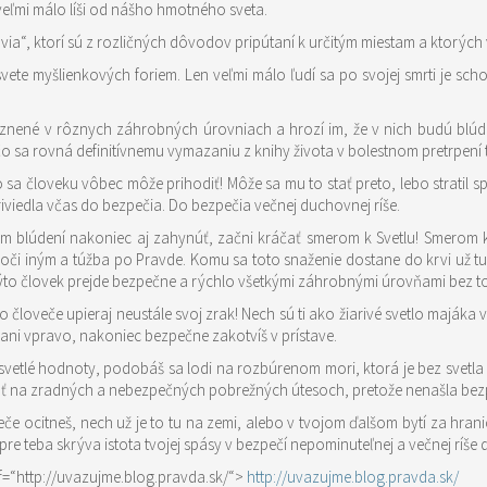
 veľmi málo líši od nášho hmotného sveta.
ia“, ktorí sú z rozličných dôvodov pripútaní k určitým miestam a ktorých v a
 svete myšlienkových foriem. Len veľmi málo ľudí sa po svojej smrti je 
rovniach a hrozí im, že v nich budú blúdiť až dovtedy, kým nezačne rozklad hmoty, do ktorého bude
čo sa rovná definitívnemu vymazaniu z knihy života v bolestnom pretrpení
 čo sa človeku vôbec môže prihodiť! Môže sa mu to stať preto, lebo strat
iviedla včas do bezpečia. Do bezpečia večnej duchovnej ríše.
om blúdení nakoniec aj zahynúť, začni kráčať smerom k Svetlu! Smerom
voči iným a túžba po Pravde. Komu sa toto snaženie dostane do krvi už t
ýto človek prejde bezpečne a rýchlo všetkými záhrobnými úrovňami bez toho
 človeče upieraj neustále svoj zrak! Nech sú ti ako žiarivé svetlo majáka
ani vpravo, nakoniec bezpečne zakotvíš v prístave.
 svetlé hodnoty, podobáš sa lodi na rozbúrenom mori, ktorá je bez svetla
ť na zradných a nebezpečných pobrežných útesoch, pretože nenašla bezp
če ocitneš, nech už je to tu na zemi, alebo v tvojom ďalšom bytí za hran
 pre teba skrýva istota tvojej spásy v bezpečí nepominuteľnej a večnej ríše
ef=“http://uvazujme.blog.pravda.sk/“>
http://uvazujme.blog.pravda.sk/