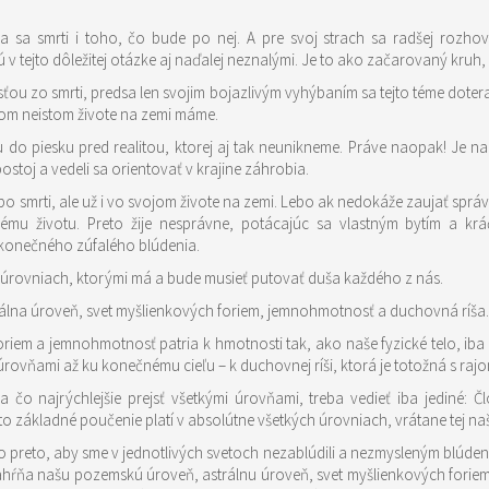
a sa smrti i toho, čo bude po nej. A pre svoj strach sa radšej rozho
 tejto dôležitej otázke aj naďalej neznalými. Je to ako začarovaný kruh, 
ou zo smrti, predsa len svojim bojazlivým vyhýbaním sa tejto téme doteraz s
ašom neistom živote na zemi máme.
u do piesku pred realitou, ktorej aj tak neunikneme. Práve naopak! Je 
ostoj a vedeli sa orientovať v krajine záhrobia.
len po smrti, ale už i vo svojom živote na zemi. Lebo ak nedokáže zaujať spr
mu životu. Preto žije nesprávne, potácajúc sa vlastným bytím a krá
konečného zúfalého blúdenia.
úrovniach, ktorými má a bude musieť putovať duša každého z nás.
strálna úroveň, svet myšlienkových foriem, jemnohmotnosť a duchovná ríša.
oriem a jemnohmotnosť patria k hmotnosti tak, ako naše fyzické telo, iba
úrovňami až ku konečnému cieľu – k duchovnej ríši, ktorá je totožná s ra
 najrýchlejšie prejsť všetkými úrovňami, treba vedieť iba jediné: Čl
to základné poučenie platí v absolútne všetkých úrovniach, vrátane tej na
o preto, aby sme v jednotlivých svetoch nezablúdili a nezmysleným blúdením
zahŕňa našu pozemskú úroveň, astrálnu úroveň, svet myšlienkových fori