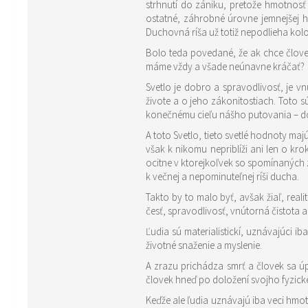
strhnutí do zániku, pretože hmotnosť
ostatné, záhrobné úrovne jemnejšej 
Duchovná ríša už totiž nepodlieha kol
Bolo teda povedané, že ak chce človek 
máme vždy a všade neúnavne kráčať?
Svetlo je dobro a spravodlivosť, je vnúto
živote a o jeho zákonitostiach. Toto sú svetlé hodnoty, toto je Svetlom každého ľudského bytia, za ktorým má človek kráčať a ktoré ho vždy a neomylne povedie nahor, ku
konečnému cieľu nášho putovania – do
A toto Svetlo, tieto svetlé hodnoty ma
však k nikomu nepriblíži ani len o kr
ocitne v ktorejkoľvek so spomínaných 
k večnej a nepominuteľnej ríši ducha.
Takto by to malo byť, avšak žiaľ, real
česť, spravodlivosť, vnútorná čistota 
Ľudia sú materialistickí, uznávajúci 
životné snaženie a myslenie.
A zrazu prichádza smrť a človek sa úp
človek hneď po doložení svojho fyzickéh
Keďže ale ľudia uznávajú iba veci hmot