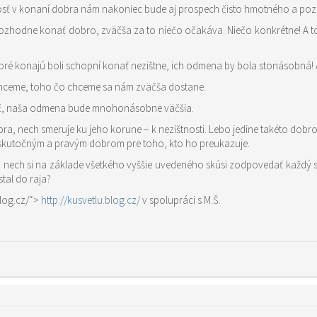
nosť v konaní dobra nám nakoniec bude aj prospech čisto hmotného a po
 sa rozhodne konať dobro, zväčša za to niečo očakáva. Niečo konkrétne! 
ktoré konajú boli schopní konať nezištne, ich odmena by bola stonásobná
chceme, toho čo chceme sa nám zväčša dostane.
č, naša odmena bude mnohonásobne väčšia.
bra, nech smeruje ku jeho korune – k nezištnosti. Lebo jedine takéto d
skutočným a pravým dobrom pre toho, kto ho preukazuje.
rú nech si na základe všetkého vyššie uvedeného skúsi zodpovedať každý 
tal do raja?
blog.cz/“>
http://kusvetlu.blog.cz/
v spolupráci s M.Š.