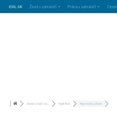
EXIL.SK
Život v zahraničí
Práca v zahraničí
Cesto
Slováci a Češi v za...
Hyde Park
Moje úvahy o živote