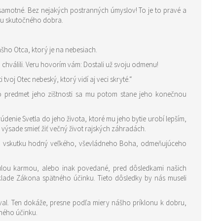
samotné. Bez nejakých postranných úmyslov! To je to pravé a
iu skutočného dobra.
ášho Otca, ktorý je na nebesiach.
 chválili. Veru hovorím vám: Dostali už svoju odmenu!
tvoj Otec nebeský, ktorý vidí aj veci skryté.“
to predmet jeho zištnosti sa mu potom stane jeho konečnou
nie Svetla do jeho života, ktoré mu jeho bytie urobí lepším,
 výsade smieť žiť večný život rajských záhradách.
ar, vskutku hodný veľkého, vševládneho Boha, odmeňujúceho
nulou karmou, alebo inak povedané, pred dôsledkami našich
lade Zákona spätného účinku. Tieto dôsledky by nás museli
ného účinku.