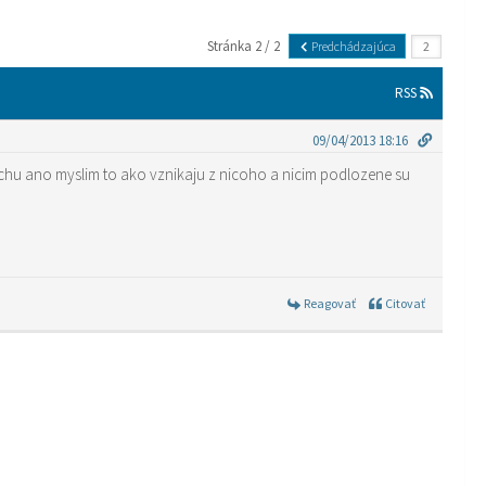
Stránka 2 / 2
Predchádzajúca
RSS
09/04/2013 18:16
chu ano myslim to ako vznikaju z nicoho a nicim podlozene su
Reagovať
Citovať