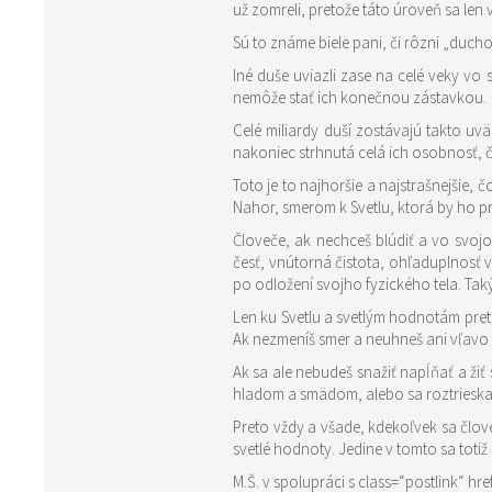
už zomreli, pretože táto úroveň sa len
Sú to známe biele pani, či rôzni „duchov
Iné duše uviazli zase na celé veky vo
nemôže stať ich konečnou zástavkou.
Celé miliardy duší zostávajú takto uväznené v rôznych záhrobných ú
nakoniec strhnutá celá ich osobnosť, 
Toto je to najhoršie a najstrašnejšie,
Nahor, smerom k Svetlu, ktorá by ho pr
Človeče, ak nechceš blúdiť a vo svoj
česť, vnútorná čistota, ohľaduplnosť 
po odložení svojho fyzického tela. Tak
Len ku Svetlu a svetlým hodnotám preto
Ak nezmeníš smer a neuhneš ani vľavo 
Ak sa ale nebudeš snažiť napĺňať a žiť
hladom a smädom, alebo sa roztrieska
Preto vždy a všade, kdekoľvek sa člove
svetlé hodnoty. Jedine v tomto sa totiž
M.Š. v spolupráci s
class=“postlink“ hr