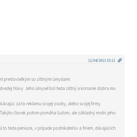
11/04/2013 15:12
iní predovšetkým so zištnými úmyslami.
Podobné je to napríklad na Vianoce, keď mnohí majetní dávajú na svoje peniaze na rôzne dobročinné účely, očakávajúc za to reklamu svojej osoby, alebo svojej firmy.
jú. Takýto človek potom pomáha ľuďom, ale základný motív jeho
to teda peniaze, v prípade podnikateľov a firiem, dávajúcich