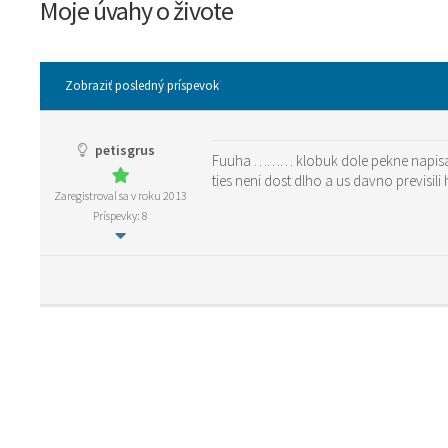
Moje úvahy o živote
Zobraziť posledný príspevok
petisgrus
Fuuha ……… klobuk dole pekne napisane
ties neni dost dlho a us davno previsi
Zaregistroval sa v roku 2013
Príspevky: 8