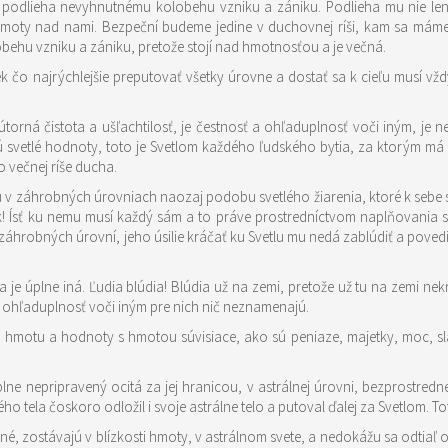
 podlieha nevyhnutnému kolobehu vzniku a zániku. Podlieha mu nie len n
hmoty nad nami. Bezpeční budeme jedine v duchovnej ríši, kam sa máme
obehu vzniku a zániku, pretože stojí nad hmotnosťou a je večná.
čo najrýchlejšie preputovať všetky úrovne a dostať sa k cieľu musí vždy 
rná čistota a ušľachtilosť, je čestnosť a ohľaduplnosť voči iným, je neutíchajú
 večnej ríše ducha.
jú v záhrobných úrovniach naozaj podobu svetlého žiarenia, ktoré k sebe s
ok! Ísť ku nemu musí každý sám a to práve prostredníctvom naplňovania s
záhrobných úrovní, jeho úsilie kráčať ku Svetlu mu nedá zablúdiť a poved
ita je úplne iná. Ľudia blúdia! Blúdia už na zemi, pretože už tu na zemi
a ohľaduplnosť voči iným pre nich nič neznamenajú.
iba hmotu a hodnoty s hmotou súvisiace, ako sú peniaze, majetky, moc, sl
lne nepripravený ocitá za jej hranicou, v astrálnej úrovni, bezprostred
o tela čoskoro odložil i svoje astrálne telo a putoval ďalej za Svetlom. T
né, zostávajú v blízkosti hmoty, v astrálnom svete, a nedokážu sa odtiaľ o