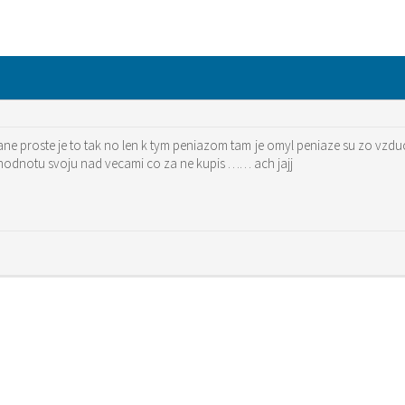
 proste je to tak no len k tym peniazom tam je omyl peniaze su zo vzdu
li hodnotu svoju nad vecami co za ne kupis …… ach jajj