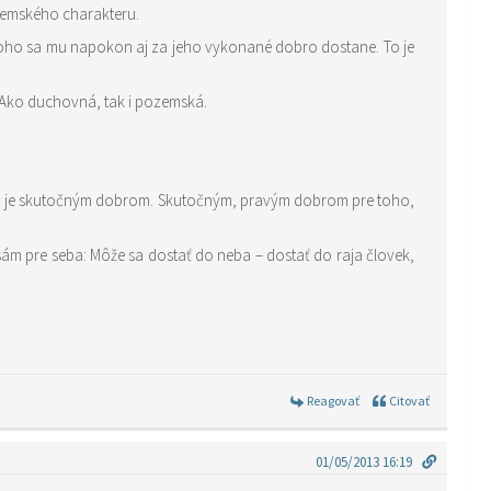
zemského charakteru.
A toho sa mu napokon aj za jeho vykonané dobro dostane. To je
! Ako duchovná, tak i pozemská.
obro je skutočným dobrom. Skutočným, pravým dobrom pre toho,
sám pre seba: Môže sa dostať do neba – dostať do raja človek,
Reagovať
Citovať
01/05/2013 16:19