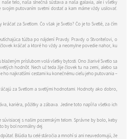
aše telo, naša slnečná sústava a naša galaxia, ale i všetky
 svojim putovaním svetmi dostať a kam máme vždy usilovať.
kráčať za Svetlom. Čo však je Svetlo? Čo je to Svetlé, za čím
ca túžba po nájdení Pravdy. Pravdy o Stvoriteľovi, o
 blaženým prísľubom volá všetky bytosti. Ono žiarivé Svetlo sa
vetlých hodnôt. Nech už teda žije človek tu na zemi, alebo sa
ie ho najkratšími cestami ku konečnému cieľu jeho putovania –
 nekráčajú za Svetlom a svetlými hodnotami. Hodnoty ako dobro,
áva, kariéra, pôžitky a zábava. Jedine toto napĺňa všetko ich
ne súvisiacej s našim pozemským telom. Správne by bolo, keby
oto by bol normálny dej.
dpútať. Blúdia tu celé stáročia a mnohí si ani neuvedomujú, že