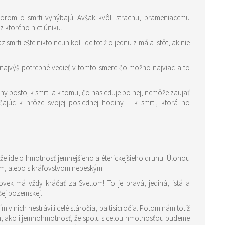
vorom o smrti vyhýbajú. Avšak kvôli strachu, prameniacemu
z ktorého niet úniku.
mrti ešte nikto neunikol. Ide totiž o jednu z mála istôt, ak nie
nanajvýš potrebné vedieť v tomto smere čo možno najviac a to
ávny postoj k smrti a k tomu, čo nasleduje po nej, nemôže zaujať
čajúc k hrôze svojej poslednej hodiny – k smrti, ktorá ho
 že ide o hmotnosť jemnejšieho a éterickejšieho druhu. Úlohou
jom, alebo s kráľovstvom nebeským.
ovek má vždy kráčať za Svetlom! To je pravá, jediná, istá a
šej pozemskej.
 v nich nestrávili celé stáročia, ba tisícročia. Potom nám totiž
em, ako i jemnohmotnosť, že spolu s celou hmotnosťou budeme