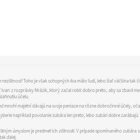
ezištnosť! Toho je však schopných iba málo ľudí, lebo žiaľ väčšina tak č
ktorý začal robiť dobro preto, aby sa zbavil medvedej hlavy. Jeho úmysel bol teda zištný a konanie dobra mu
siahnutiu účelu.
o vyberie napríklad povolanie zubára len preto, lebo zubári dobre zarába
tným úmyslom je predmet ich zištnosti. V prípade spomínaného zubára sú 
ak ďalej.