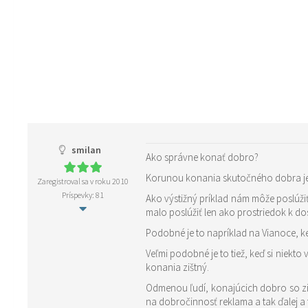
smilan
Ako správne konať dobro?
Korunou konania skutočného dobra je n
Zaregistroval sa v roku 2010
Príspevky: 81
Ako výstižný príklad nám môže poslúžiť Ivan z rozprávky Mrázik, 
malo poslúžiť len ako prostriedok k do
Veľmi podobné je to tiež, keď si niekt
konania zištný.
Odmenou ľudí, konajúcich dobro so ziš
na dobročinnosť reklama a tak ďalej a t