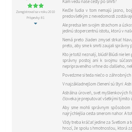
Kam vedú naše cesty po smrti?
Keďže ľudia v tom nemajú jasno, boj
Zaregistroval sa v roku 2010
predovšetkým z nevedomosti zostávajú v
Príspevky: 81
Ale predsa len svojim strachom a úzkosť
jedinú stopercentnú istotu, ktorú v n
Nemá preto žiaden zmysel strkať hlav
preto, aby sme k smrti zaujali správny p
Kto je totiž neznalý, blúdi! Blúdi nie 
správny postoj ani k svojmu súčasné
nepripraveného vrhne do ďalšieho, ne
Povedzme si teda niečo o záhrobných 
V najzákladnejšom členení sú štyri: A
Astrálna úroveň, svet myšlienkových f
človeka je preputovať všetkými týmito 
Aby sme mohli správnym spôsobom a čo
najrýchlejšia cesta smerom nahor. A to
Vždy treba kráčať jedine za Svetlom a t
hrozí, že spolu s hmotnosťou, ktorá 