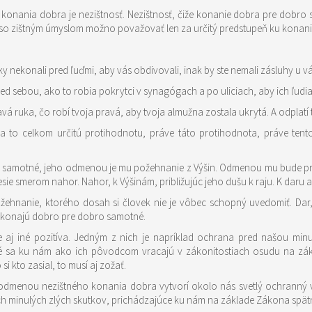
onania dobra je nezištnosť. Nezištnosť, čiže konanie dobra pre dobro 
so zištným úmyslom možno považovať len za určitý predstupeň ku konan
ky nekonali pred ľuďmi, aby vás obdivovali, inak by ste nemali zásluhy u v
d sebou, ako to robia pokrytci v synagógach a po uliciach, aby ich ľudia
á ruka, čo robí tvoja pravá, aby tvoja almužna zostala ukrytá. A odplatí ti 
 to celkom určitú protihodnotu, práve táto protihodnota, práve ten
o samotné, jeho odmenou je mu požehnanie z Výšin. Odmenou mu bude prúde
sie smerom nahor. Nahor, k Výšinám, približujúc jeho dušu k raju. K daru a
požehnanie, ktorého dosah si človek nie je vôbec schopný uvedomiť. D
í konajú dobro pre dobro samotné.
 aj iné pozitíva. Jedným z nich je napríklad ochrana pred našou mi
oré sa ku nám ako ich pôvodcom vracajú v zákonitostiach osudu na zák
i kto zasial, to musí aj zožať.
odľa miery nášho príklonu k dobru,
ich minulých zlých skutkov, prichádzajúce ku nám na základe Zákona spät