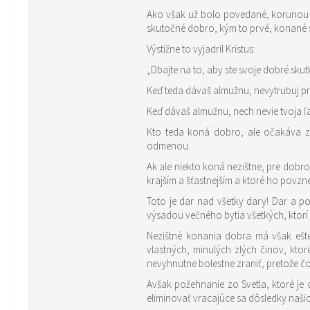
Ako však už bolo povedané, korunou k
skutočné dobro, kým to prvé, konané 
Výstižne to vyjadril Kristus:
„Dbajte na to, aby ste svoje dobré skut
Keď teda dávaš almužnu, nevytrubuj pre
Keď dávaš almužnu, nech nevie tvoja ľav
Kto teda koná dobro, ale očakáva za
odmenou.
Ak ale niekto koná nezištne, pre dobr
krajším a šťastnejším a ktoré ho povzne
Toto je dar nad všetky dary! Dar a 
výsadou večného bytia všetkých, ktor
Nezištné konania dobra má však ešte
vlastných, minulých zlých činov, kt
nevyhnutne bolestne zraniť, pretože čo s
Avšak požehnanie zo Svetla, ktoré je odmenou nezištného konania dobra vytvorí okolo nás svetlý ochranný val. Ten dokáže, presne p
eliminovať vracajúce sa dôsledky naš