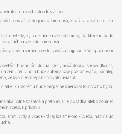
strálnej úrovni blúdi celé státisíce.
schopných dostať až do jemnohmotnosti, ktorá sa opäť nesmie a
 tisícročného rozkladu hmotnosti.
il správny smer a správnu cestu, vedúcu najpriamejším spôsobom
 k svetlým hodnotám ducha, ktorými sú dobro, spravodlivosť,
u na zemi, ten v ňom bude automaticky pokračovať aj naďalej,
, že by v niektorej z nich trvalo uviazol.
 v diaľke, ku ktorému bude bezpečne smerovať loď tvojho bytia.
 majáka úplne stratená a preto musí jej posádka alebo zomrieť
ečnú cestu k prístavu.
icou smrti, vždy a všade kráčaj iba smerom k Svetlu, napĺňajúc
 ducha.