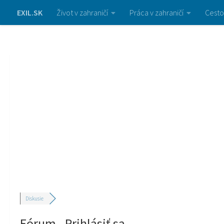
EXIL.SK
Život v zahraničí
Práca v zahraničí
Cesto
Diskusie
Fórum - Prihlásiť sa