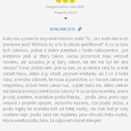
Zaregistroval sa v roku 2009
Príspevky: 95217
29/06/2008 23:51
A aky ma vyznam to zmyvanie hriechov sveta? To , ze v sudni den si ich
prevezme jezis? Mohol/a by si to tu blizsie specifikovat? A co sa tyka
tych zakonov, pokial si dobre pametam z hodin nabozenstva , pre
krestanov plati aj sttary zakon, vacsiu pozornost maju venovat
novemu, ale sucastou je aj stary zakon, tak ten ma byt len ako
okrasa? A inac pokial viem, pise sa tam, ze aj veriace zeny by si mali
zahalit hlavu, alebo si ju oholit, poznam krestanky asi 3 co si holia
vlasy, a mnoho zidoviek, tie nosia aj parochne, a v novom zakone sa
nespomina, ze boh tento zakon rusi , a plati nieco ine, alebo vatikan
ma take pravomoci menit bozie zakony? A co sa tyka evanielia, preco
je vzdy uvedene, evanielium podla Matusa, …podla Jana, preco opis
nesuvisi s priamim opisom, Jezisovho kazania, cize podla Jezisa, a
podla logiky tie evanielia boli od tretej osoby, nie vsak ked je vzdy
uvedene napr. podla Jana tak myslienky jana citovala tretia osoba,
ktora uviedla podla Jana, za odpoved vopred dakujem