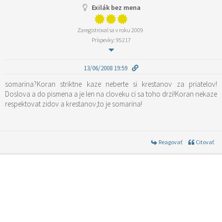
Exilák bez mena
Zaregistroval sa v roku 2009
Príspevky: 95217
13/06/2008 19:59
somarina?Koran striktne kaze neberte si krestanov za priatelov!
Doslova a do pismena a je len na cloveku ci sa toho drzi!Koran nekaze
respektovat zidov a krestanov,to je somarina!
Reagovať
Citovať