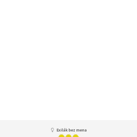
Exilák bez mena