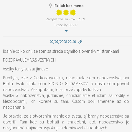
Exilák bez mena
Zaregistroval sa v roku 2009
Príspevky: 95217
02/07/2008 22:46
Iba niekolko dni, ze som sa stretla s tymito slovenskymi strankami
POZDRAVUJEM VAS VESTKYCH
Vsetky temy su zaujimave.
Predtym, este v Ceskoslovensku, nepoznala som nabozenstva, ani
Bibliu. Vsak citala som EPOS O GILGAMESOVI a nasla som povod
nabozenstva v Mezopotami, to su prvé zapisky ludstva.
Vsetky 3 nabozenstva, judaisme, christianisme et islam sa rodily v
Mezopotamii, ich korene su tam. Casom boli zmenene az do
nepoznania.
Je pravda, ze s otvorenim hranic do sveta, aj brany nabozenstva sa
otvorili. Tam kde su bohati a chudobni, atd. nabozenstvo je
nevyhnutné, najma(e) uspokojit a dominovat chudobnych.