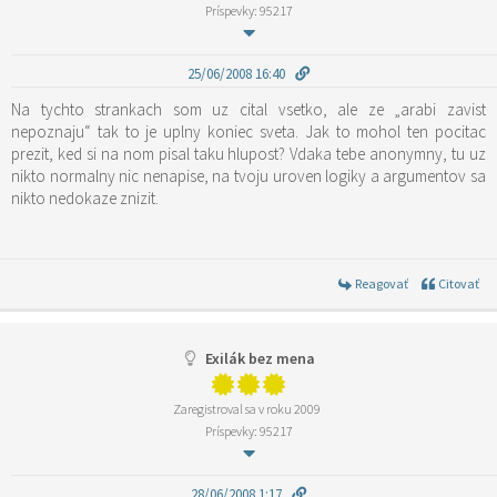
Príspevky: 95217
25/06/2008 16:40
Na tychto strankach som uz cital vsetko, ale ze „arabi zavist
nepoznaju“ tak to je uplny koniec sveta. Jak to mohol ten pocitac
prezit, ked si na nom pisal taku hlupost? Vdaka tebe anonymny, tu uz
nikto normalny nic nenapise, na tvoju uroven logiky a argumentov sa
nikto nedokaze znizit.
Reagovať
Citovať
Exilák bez mena
Zaregistroval sa v roku 2009
Príspevky: 95217
28/06/2008 1:17