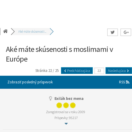
Aké máte skúsenosti...
Aké máte skúsenosti s moslimami v
Európe
Stránka 22 / 25
Predchádzajúca
Nasledujúca
Zobraziť posledný príspevok
RSS
Exilák bez mena
Zaregistroval sa v roku 2009
Príspevky: 95217