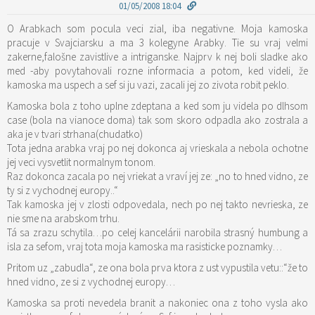
01/05/2008 18:04
O Arabkach som pocula veci zial, iba negativne. Moja kamoska
pracuje v Svajciarsku a ma 3 kolegyne Arabky. Tie su vraj velmi
zakerne,falošne zavistlive a intriganske. Najprv k nej boli sladke ako
med -aby povytahovali rozne informacia a potom, ked videli, že
kamoska ma uspech a sef si ju vazi, zacali jej zo zivota robit peklo.
Kamoska bola z toho uplne zdeptana a ked som ju videla po dlhsom
case (bola na vianoce doma) tak som skoro odpadla ako zostrala a
aka je v tvari strhana(chudatko)
Tota jedna arabka vraj po nej dokonca aj vrieskala a nebola ochotne
jej veci vysvetlit normalnym tonom.
Raz dokonca zacala po nej vriekat a vraví jej ze: „no to hned vidno, ze
ty si z vychodnej europy..“
Tak kamoska jej v zlosti odpovedala, nech po nej takto nevrieska, ze
nie sme na arabskom trhu.
Tá sa zrazu schytila…po celej kancelárii narobila strasný humbung a
isla za sefom, vraj tota moja kamoska ma rasisticke poznamky…
Pritom uz „zabudla“, ze ona bola prva ktora z ust vypustila vetu::“že to
hned vidno, ze si z vychodnej europy…
Kamoska sa proti nevedela branit a nakoniec ona z toho vysla ako