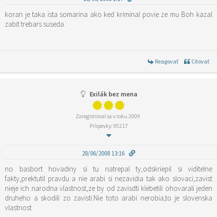
koran je taka ista somarina ako ked kriminal povie ze mu Boh kazal
zabit trebars suseda.
Reagovať
Citovať
Exilák bez mena
Zaregistroval sa v roku 2009
Príspevky: 95217
28/06/2008 13:16
no basbort hovadiny si tu natrepal ty,odskriepil si viditelne
fakty,prektutil pravdu a nie arabi si nezavidia tak ako slovaci,zavist
nieje ich narodna vlastnost,ze by od zavisdti klebetili ohovarali jeden
druheho a skodili zo zavisti.Nie toto arabi nerobia,to je slovenska
vlastnost.