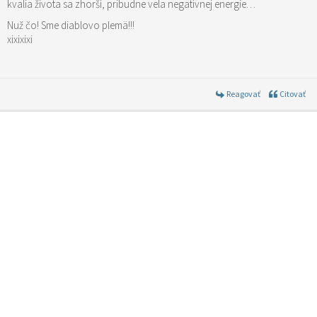
kvalia života sa zhorší, pribudne vela negatívnej energie…
Nuž čo! Sme diablovo plemä!!!
xixixixi
Reagovať
Citovať