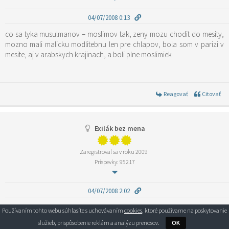
04/07/2008 0:13
co sa tyka musulmanov – moslimov tak, zeny mozu chodit do mesity,
mozno mali malicku modlitebnu len pre chlapov, bola som v parizi v
mesite, aj v arabskych krajinach, a boli plne moslimiek
Reagovať
Citovať
Exilák bez mena
Zaregistroval sa v roku 2009
Príspevky: 95217
04/07/2008 2:02
Z cistej zaujimavosti, hladala som na web ako to vlastne je so zenami
Používaním tohto webu súhlasíte s uchovávaním
cookies
, ktoré používame na poskytovanie
moslinkami, mozu ist alebo nie do mosquée modlit sa. Nasla som vela
služieb, prispôsobenie reklám a analýzu prenosov.
OK
straniek… !! To zalezi od „skoly“ islamskej (hanafite,