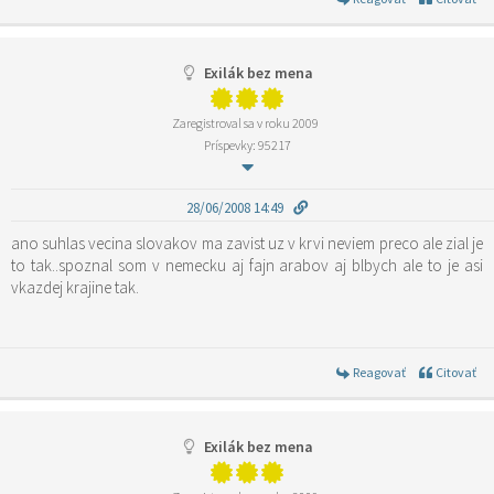
Exilák bez mena
Zaregistroval sa v roku 2009
Príspevky: 95217
28/06/2008 14:49
ano suhlas vecina slovakov ma zavist uz v krvi neviem preco ale zial je
to tak..spoznal som v nemecku aj fajn arabov aj blbych ale to je asi
vkazdej krajine tak.
Reagovať
Citovať
Exilák bez mena