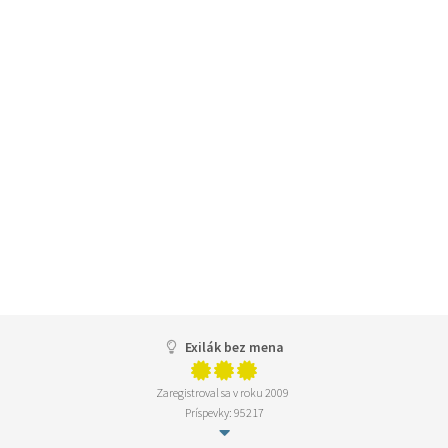
Exilák bez mena
Zaregistroval sa v roku 2009
Príspevky: 95217