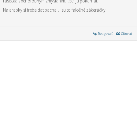
rasistka s xenofobnym zmýslaním…Sef ju pokarhal.
Na arabky si treba dat bacha….su to falošné zákeráčky!!
Reagovať
Citovať