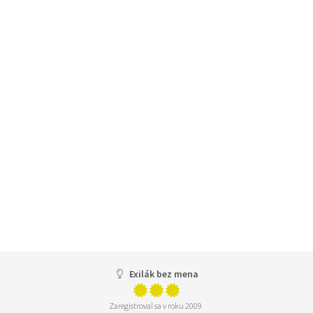
Exilák bez mena
Zaregistroval sa v roku 2009