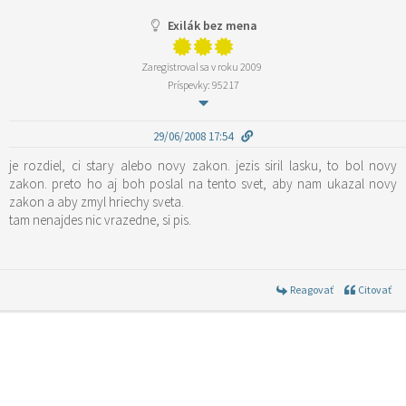
Exilák bez mena
Zaregistroval sa v roku 2009
Príspevky: 95217
29/06/2008 17:54
je rozdiel, ci stary alebo novy zakon. jezis siril lasku, to bol novy
zakon. preto ho aj boh poslal na tento svet, aby nam ukazal novy
zakon a aby zmyl hriechy sveta.
tam nenajdes nic vrazedne, si pis.
Reagovať
Citovať