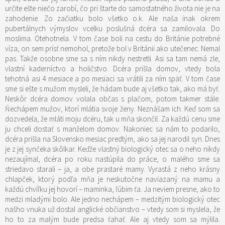
určite ešte niečo zarobí, čo pri štarte do samostatného života nie je na
zahodenie. Zo začiatku bolo všetko o.k. Ale naša inak okrem
pubertálnych výmyslov vcelku poslušná dcéra sa zamilovala. Do
moslima. Otehotnela. V tom čase boli na cestu do Británie potrebné
víza, on sem prísť nemohol, pretože bol v Británii ako utečenec. Nemal
pas. Takže osobne sme sa s ním nikdy nestretli. Asi sa tam nemá zle,
vlastní kaderníctvo a holičstvo. Dcéra prišla domov, vtedy bola
tehotná asi 4 mesiace a po mesiaci sa vrátili za ním späť. V tom čase
sme si ešte s mužom mysleli, že hádam bude aj všetko tak, ako má byť.
Neskôr dcéra domov volala občas s plačom, potom takmer stále.
Ňechápem mužov, ktorí mlátia svoje ženy. Neznášam ich. Keď som sa
dozvedela, že mláti moju dcéru, tak u mňa skončil. Za každú cenu sme
ju chceli dostať s manželom domov. Nakoniec sa nám to podarilo,
dcéra prišla na Slovensko mesiac predtým, ako sa jej narodil syn. Dnes
je z jej synčeka skôlkar. Keďže vlastný biologický otec sa o neho nikdy
nezaujímal, dcéra po roku nastúpila do práce, o malého sme sa
striedavo starali – ja, a obe prastaré mamy. Vyrastá z neho krásny
chlapček, ktorý podľa mňa je neskutočne naviazaný na mamu a
každú chvíľku jej hovorí – maminka, ľúbim ťa. Ja neviem presne, ako to
medzi mladými bolo. Ale jedno nechápem – medzitým biologický otec
našho vnuka už dostal anglické občianstvo – vtedy som si myslela, že
ho to za malým bude predsa ťahať. Ale aj vtedy som sa mýlila.