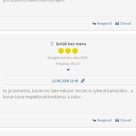
Reagovať
Citovať
Exilák bez mena
Zaregistroval sa v roku 2009
Príspevky: 95217
13/06/2008 16:49
to je somarina, koran nic take nekaze. mozes si vyberat kamaratov.. a
koran kaze respektovat krestanov a zidov….
Reagovať
Citovať