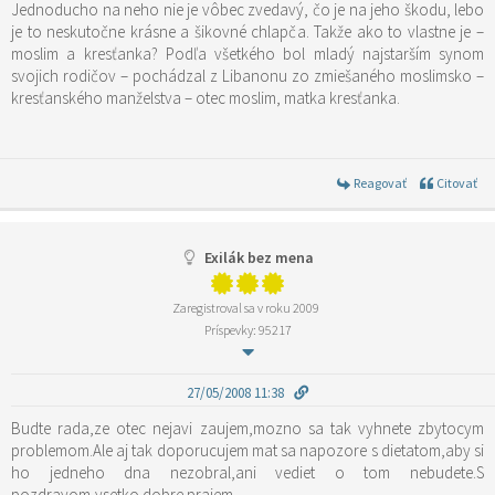
Jednoducho na neho nie je vôbec zvedavý, čo je na jeho škodu, lebo
je to neskutočne krásne a šikovné chlapča. Takže ako to vlastne je –
moslim a kresťanka? Podľa všetkého bol mladý najstarším synom
svojich rodičov – pochádzal z Libanonu zo zmiešaného moslimsko –
kresťanského manželstva – otec moslim, matka kresťanka.
Reagovať
Citovať
Exilák bez mena
Zaregistroval sa v roku 2009
Príspevky: 95217
27/05/2008 11:38
Budte rada,ze otec nejavi zaujem,mozno sa tak vyhnete zbytocym
problemom.Ale aj tak doporucujem mat sa napozore s dietatom,aby si
ho jedneho dna nezobral,ani vediet o tom nebudete.S
pozdravom,vsetko dobre prajem.