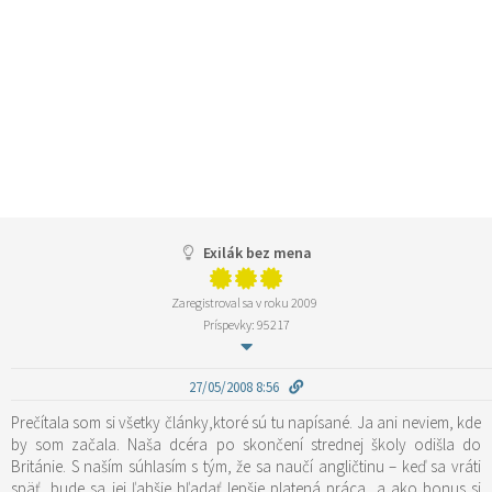
Exilák bez mena
Zaregistroval sa v roku 2009
Príspevky: 95217
27/05/2008 8:56
Prečítala som si všetky články,ktoré sú tu napísané. Ja ani neviem, kde
by som začala. Naša dcéra po skončení strednej školy odišla do
Británie. S naším súhlasím s tým, že sa naučí angličtinu – keď sa vráti
späť, bude sa jej ľahšie hľadať lepšie platená práca, a ako bonus si