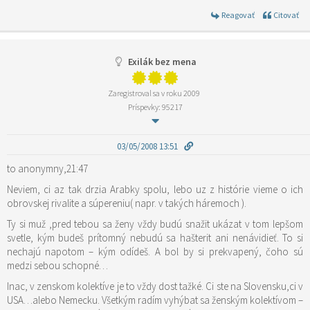
Reagovať
Citovať
Exilák bez mena
Zaregistroval sa v roku 2009
Príspevky: 95217
03/05/2008 13:51
to anonymny,21:47
Neviem, ci az tak drzia Arabky spolu, lebo uz z histórie vieme o ich
obrovskej rivalite a súpereniu( napr. v takých háremoch ).
Ty si muž ,pred tebou sa ženy vždy budú snažit ukázat v tom lepšom
svetle, kým budeš prítomný nebudú sa hašterit ani nenávidieť. To si
nechajú napotom – kým odídeš. A bol by si prekvapený, čoho sú
medzi sebou schopné…
Inac, v zenskom kolektíve je to vždy dost tažké. Ci ste na Slovensku,ci v
USA…alebo Nemecku. Všetkým radím vyhýbat sa ženským kolektívom –