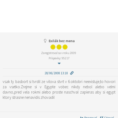
Exilák bez mena
Zaregistroval sa v roku 2009
Príspevky: 95217
28/06/2008 13:18
vsak ty basbort si tvrdil ze vilova stvrt v 6.oktobri neexistuje,to hovori
za vsetko.Zrejme si v Egypte vobec nikdy nebol alebo velmi
davno,pred vela rokmi alebo proste naschval zapieras aby si egypt
ktory strasne nenavidis zhovadil
Reagovať
Citovať