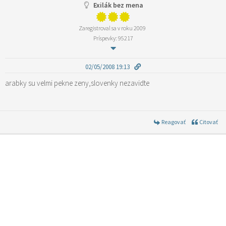
Exilák bez mena
Zaregistroval sa v roku 2009
Príspevky: 95217
02/05/2008 19:13
arabky su velmi pekne zeny,slovenky nezavidte
Reagovať
Citovať