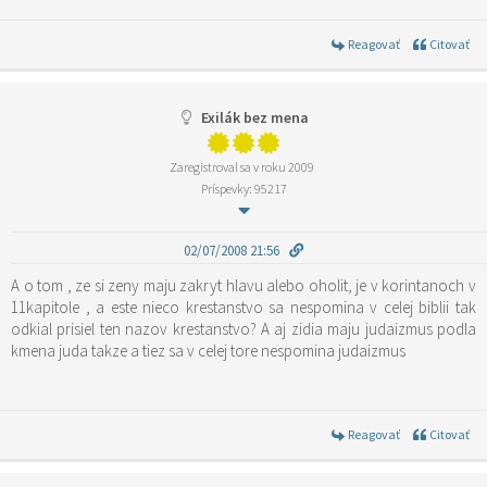
Reagovať
Citovať
Exilák bez mena
Zaregistroval sa v roku 2009
Príspevky: 95217
02/07/2008 21:56
A o tom , ze si zeny maju zakryt hlavu alebo oholit, je v korintanoch v
11kapitole , a este nieco krestanstvo sa nespomina v celej biblii tak
odkial prisiel ten nazov krestanstvo? A aj zidia maju judaizmus podla
kmena juda takze a tiez sa v celej tore nespomina judaizmus
Reagovať
Citovať