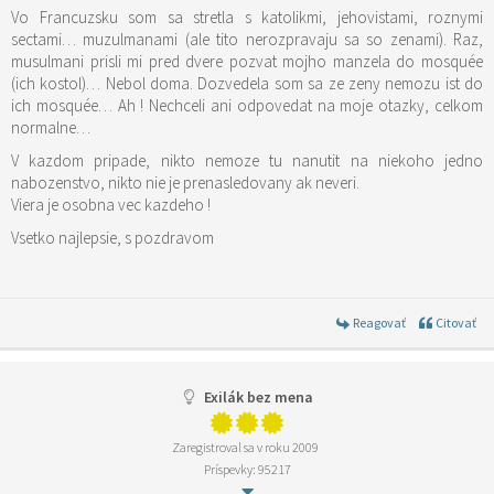
Vo Francuzsku som sa stretla s katolikmi, jehovistami, roznymi
sectami… muzulmanami (ale tito nerozpravaju sa so zenami). Raz,
musulmani prisli mi pred dvere pozvat mojho manzela do mosquée
(ich kostol)… Nebol doma. Dozvedela som sa ze zeny nemozu ist do
ich mosquée… Ah ! Nechceli ani odpovedat na moje otazky, celkom
normalne…
V kazdom pripade, nikto nemoze tu nanutit na niekoho jedno
nabozenstvo, nikto nie je prenasledovany ak neveri.
Viera je osobna vec kazdeho !
Vsetko najlepsie, s pozdravom
Reagovať
Citovať
Exilák bez mena
Zaregistroval sa v roku 2009
Príspevky: 95217