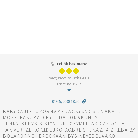
Exilák bez mena
Zaregistroval sa v roku 2009
Príspevky: 95217
01/05/2008 18:50
B.A.B.Y D.A.J.T.E P.O.Z.O.R N.A M.R.D.A.C.K.Y S M.O.S.L.I.M.A.K.M.I …..
M.O.Z.E.T.E A.K.U.R.A.T CH.Y.T.I.T D.A.C.O N.A K.U.N.D.Y…………………
J.E.N.N.Y , K.E.B.Y S.I S.I S T.Y.M T.U.R.E.C.K.Y.M F.E.T.A.K.O.M S.U.CH.LA,
T.A.K V.E.R ,Z.E T.O V.I.D.E.J.K.O D.O.B.R.E S.P.E.N.A.Z.I A Z T.E.B.A B.Y
B.O.L.A P.O.R.N.O.H.E.R.E.C.K.A A.N.I B.Y S.I N.E.V.E.D.E.L.A A.K.O