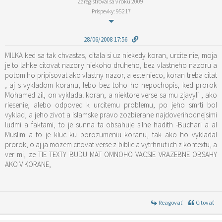
Zaregistroval sa v roku 2009
Príspevky: 95217
28/06/2008 17:56
MILKA ked sa tak chvastas, citala si uz niekedy koran, urcite nie, moja
je to lahke citovat nazory niekoho druheho, bez vlastneho nazoru a
potom ho pripisovat ako vlastny nazor, a este nieco, koran treba citat
, aj s vykladom koranu, lebo bez toho ho nepochopis, ked prorok
Mohamed zil, on vykladal koran, a niektore verse sa mu zjavyli , ako
riesenie, alebo odpoved k urcitemu problemu, po jeho smrti bol
vyklad, a jeho zivot a islamske pravo zozbierane najdoverihodnejsimi
ludmi a faktami, to je sunna ta obsahuje silne hadith -Buchari a al
Muslim a to je kluc ku porozumeniu koranu, tak ako ho vykladal
prorok, o aj ja mozem citovat verse z biblie a vytrhnut ich z kontextu, a
ver mi, ze TIE TEXTY BUDU MAT OMNOHO VACSIE VRAZEBNE OBSAHY
AKO V KORANE,
Reagovať
Citovať