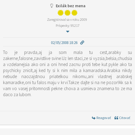
Exilák bez mena
Zaregistroval sa v roku 2009
Príspevky: 95217
02/05/2008 18:26
To je pravda,aj ja som mala tu cest,arabky su
zakerne,falosne,zavistlive svine.Uz len staci,ze si vyzsia,belsia,chudsia
a vzdelanejsia ako oni a oni hned zacnu proti tebe kut pykle ako ta
psychicky znicit,aj ked ty si k nim mila a kamaradska.Arabka nikdy
nebude naozajstnou priatelkou nikomu,ani vlastnej arabskej
kamaradke,oni tu falos maju v krvi.Takze dajte si na ne pozor!Ak sa k
vam vo vasej pritomnosti pekne chova a usmieva znamena to ze ma
daco za lubom.
Reagovať
Citovať