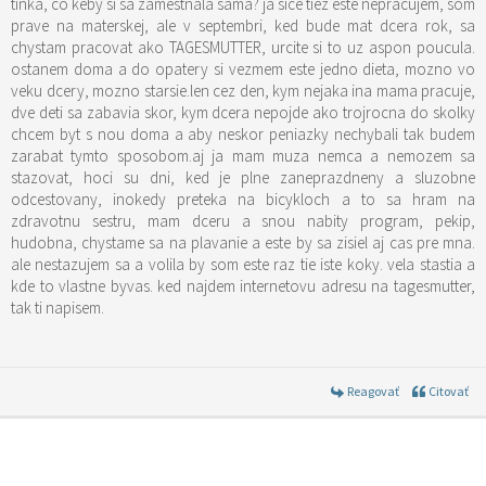
tinka, co keby si sa zamestnala sama? ja sice tiez este nepracujem, som
prave na materskej, ale v septembri, ked bude mat dcera rok, sa
chystam pracovat ako TAGESMUTTER, urcite si to uz aspon poucula.
ostanem doma a do opatery si vezmem este jedno dieta, mozno vo
veku dcery, mozno starsie.len cez den, kym nejaka ina mama pracuje,
dve deti sa zabavia skor, kym dcera nepojde ako trojrocna do skolky
chcem byt s nou doma a aby neskor peniazky nechybali tak budem
zarabat tymto sposobom.aj ja mam muza nemca a nemozem sa
stazovat, hoci su dni, ked je plne zaneprazdneny a sluzobne
odcestovany, inokedy preteka na bicykloch a to sa hram na
zdravotnu sestru, mam dceru a snou nabity program, pekip,
hudobna, chystame sa na plavanie a este by sa zisiel aj cas pre mna.
ale nestazujem sa a volila by som este raz tie iste koky. vela stastia a
kde to vlastne byvas. ked najdem internetovu adresu na tagesmutter,
tak ti napisem.
Reagovať
Citovať