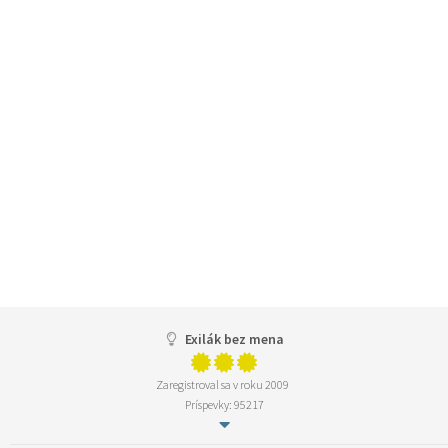
Exilák bez mena
Zaregistroval sa v roku 2009
Príspevky: 95217