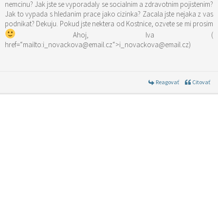
nemcinu? Jak jste se vyporadaly se socialnim a zdravotnim pojistenim?
Jak to vypada s hledanim prace jako cizinka? Zacala jste nejaka z vas
Ahoj, Iva (
href=“mailto:i_novackova@email.cz“>i_novackova@email.cz)
Reagovať
Citovať