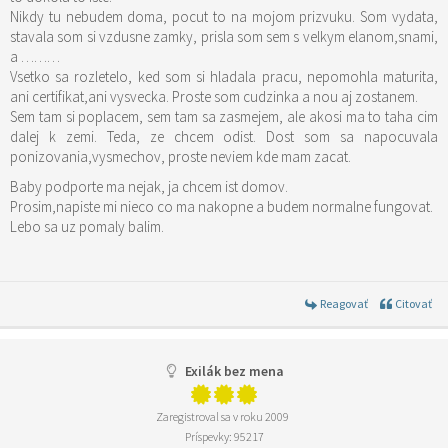
Nikdy tu nebudem doma, pocut to na mojom prizvuku. Som vydata,
stavala som si vzdusne zamky, prisla som sem s velkym elanom,snami,
a ………
Vsetko sa rozletelo, ked som si hladala pracu, nepomohla maturita,
ani certifikat,ani vysvecka. Proste som cudzinka a nou aj zostanem.
Sem tam si poplacem, sem tam sa zasmejem, ale akosi ma to taha cim
dalej k zemi. Teda, ze chcem odist. Dost som sa napocuvala
ponizovania,vysmechov, proste neviem kde mam zacat.
Baby podporte ma nejak, ja chcem ist domov.
Prosim,napiste mi nieco co ma nakopne a budem normalne fungovat.
Lebo sa uz pomaly balim.
Reagovať
Citovať
Exilák bez mena
Zaregistroval sa v roku 2009
Príspevky: 95217