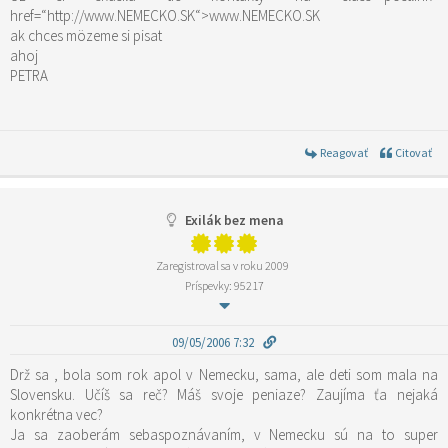
href=“http://www.NEMECKO.SK“>www.NEMECKO.SK
ak chces mözeme si pisat
ahoj
PETRA
Reagovať
Citovať
Exilák bez mena
Zaregistroval sa v roku 2009
Príspevky: 95217
09/05/2006 7:32
Drž sa , bola som rok apol v Nemecku, sama, ale deti som mala na
Slovensku. Učíš sa reč? Máš svoje peniaze? Zaujíma ťa nejaká
konkrétna vec?
Ja sa zaoberám sebaspoznávaním, v Nemecku sú na to super