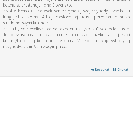
kolena sa prestahujeme na Slovensko.
Zivot v Nemecku ma vsak samozrejme aj svoje vyhody : vsetko tu
funguje tak ako ma. A to je ciastocne aj luxus v porovnani napr. so
stredomorskymi krajinami.
Zelala by som vsetkym, co sa rozhodnu zit „vonku“ vela vela stastia.
Je to skusenost na nezaplatenie nielen kvoli jazyku, ale aj kvoli
kulture/ludom -aj ked doma je doma. Vsetko ma svoje vyhody aj
nevyhody. Drzim Vam vsetym palce.
Reagovať
Citovať