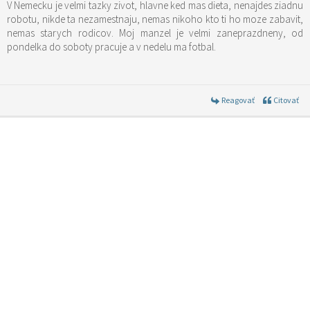
V Nemecku je velmi tazky zivot, hlavne ked mas dieta, nenajdes ziadnu
robotu, nikde ta nezamestnaju, nemas nikoho kto ti ho moze zabavit,
nemas starych rodicov. Moj manzel je velmi zaneprazdneny, od
pondelka do soboty pracuje a v nedelu ma fotbal.
Reagovať
Citovať