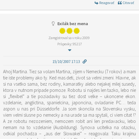
Reagovať
Citovať
Exilák bez mena
Zaregistroval sa v roku 2009
Príspevky: 95217
15/10/2007 17:13
Ahoj Martina. Tiez sa volam Martina, zijem v Nemecku (7 rokov) a mam
tie iste problemy ako ty. Ked mas deti, zivot sa velmi zmeni. Hlavne, ak
si na vsetko sama, bez rodiny, kamaratky alebo nejakej milej susedy,
ktora v nutnom pripade pomoze. Robotu si najdes len tazko, lebo nie
si „flexibel“ a tie poziadavky su tiez dost velke – ukoncene ekon.
vzdelanie, anglictina, spanielcina, japoncina, ovladanie PC… teda
aspon u nas pri Düsseldorfe. Ja som skoncila na Slovensku vysku,
viem velmi slusne po nemecky a na urade sa ma spytali, ci viem citat !?
A ze robotu nezozeniem, nemozem robit ani len predavacku, lebo
nemam na to vzdelanie (Ausbildung). Synova ucitelka na otazku,
odkial pochadza – „aus der Slowakei“ – reagovala: Taku krajinu