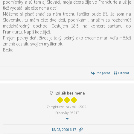
podmienky a sú tam aj Slováci, moja dcéra žije vo Frankfurte a už je
tiež vydatá, ale ešte nemá deti.
Môžeme si písať snáď sa nám trochu ľahšier bude žiť. Ja som na
Slovensku, tu mám ešte dve deti, podnikám , snažím sa rozbehnúť
medzinárodný obchod. Cestujem 18.5. na koncert santanu do
Frankfurtu. Napíš kde žiješ.
Prajem pekný deň, život je taký pekný ako chceme mať, veľa môžeš
zmeniť cez silu svojich myšlienok.
Betka
Reagovať
Citovať
Exilák bez mena
Zaregistroval sa v roku 2009
Príspevky: 95217
18/05/2006 6:17