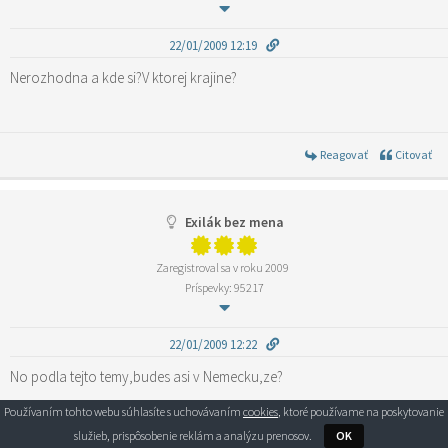
22/01/2009 12:19
Nerozhodna a kde si?V ktorej krajine?
Reagovať
Citovať
Exilák bez mena
Zaregistroval sa v roku 2009
Príspevky: 95217
22/01/2009 12:22
No podla tejto temy,budes asi v Nemecku,ze?
Používaním tohto webu súhlasíte s uchovávaním
cookies
, ktoré používame na poskytovanie
služieb, prispôsobenie reklám a analýzu prenosov.
OK