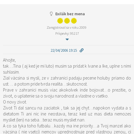
Exilák bez mena
Zaregistroval sa v roku 2009
Príspevky: 95217
22/04/2006 19:15
Ahojte,
tak….Tina ( aj ked je mi luto) musim sa pridat k Ivane a Ike, uplne s nimi
suhlasim.
Zial väcsina si mysli, ze v zahranici padaju pecene holuby priamo do
ust…. a potom pride tvrda realita…skutocnost.
Prave v zahranici musis viac akokolvek inde bojovat…o prezitie, o
zivot, o uplatenie sa o svoju narodnost a vlastne o vsetko.
O novy zivot.
Zivot Ti dal sancu na zaciatok , tak sa jej chyt…napokon vydata a s
dietatom Ti ani nic ine neostava, teraz ked uz mas dieta nemozes
mysliet (len) na seba…teraz musis mysliet nan.
A co sa tyka toho futbalu…kazdy ma ine priority…a Tvoj manzel ako
väcsina ( nie vsetci) nemcov uprednostnuje pred vlastnou zenou, ci