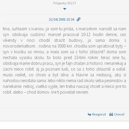
Príspevky: 95217
21/04/2006 10:34
tina, suhlasim s ivanou. ja som tu prisla, s manzelom. narodil sa nam
syn. obidvaja cudzinci. manzel pracoval 10-12 hodin denne, cez
vikendy v noci chodil strazit budovy, ja sama doma. s
novorodeniatkom…rodina na 3000 km. chodila som upratovat byty –
syn v kociku so mnou. a mala som sa z toho zblaznit? doma som
nechala vysoku skolu. to bolo pred 15-timi rokmi. teraz sme tu,
obidvaja mame dobru pracu, syn je fajn chalan a hotovo. nenariekaj a
zacni nieco robit. aj ja poznam ludi, co sa z toho zblaznili a odisli.
musis vediet, co chces a byt silna. a hlavne sa nestazuj, aby si
nahodou neostala sama. lebo nikto nema rad okolo seba pesimistov a
nariekanie. neboj, vsetko vyjde, len treba naozaj chciet a nieco pre to
robit. alebo – chod domov. ine ti povedat neviem.
Reagovať
Citovať