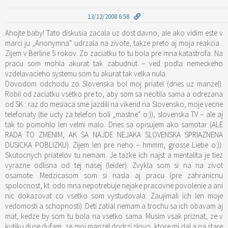
13/12/2008 6:58
Ahojte baby! Tato diskusia zacala uz dost davno, ale ako vidim este v
marci ju „Anonymna“ udrzala na zivote, takze preto aj moja reakcia :
Zijem v Berline 5 rokov. Zo zaciatku to tu bola pre mna katastrofa. Na
pracu som mohla akurat tak zabudnut – ved podla nemeckeho
vzdelavacieho systemu som tu akurat tak velka nula.
Dovodom odchodu zo Slovenska bol moj priatel (dnes uz manzel).
Robil od zaciatku vsetko pre to, aby som sa necitila sama a odrezana
od SK : raz do mesiaca sme jazdili na vikend na Slovensko, moje vecne
telefonaty (tie ucty za telefon boli „mastne“ o:)), slovenska TV – ale aj
tak to pomohlo len velmi malo. Dnes sa opisujem ako samotar (ALE
RADA TO ZMENIM, AK SA NAJDE NEJAKA SLOVENSKA SPRIAZNENA
DUSICKA POBLIZKU). Zijem len pre neho – hmmm, grosse Liebe o:)).
Skutocnych priatelov tu nemam. Je tazke ich najst a mentalita je tiez
vyrazne odlisna od tej nasej (leider). Zvykla som si na na zivot
osamote. Medzicasom som si nasla aj pracu (pre zahranicnu
spolocnost, kt. odo mna nepotrebuje nejake pracovne povolenie a ani
nic dokazovat co vsetko som vystudovala. Zaujimali ich len moje
vedomosti a schopnosti). Deti zatial nemam a trochu sa ich obavam aj
mat, kedze by som tu bola na vsetko sama. Musim vsak priznat, ze v
kutiku duse dufam, ze moj manzel dodrzi slovo, ktore mi dal a na stare