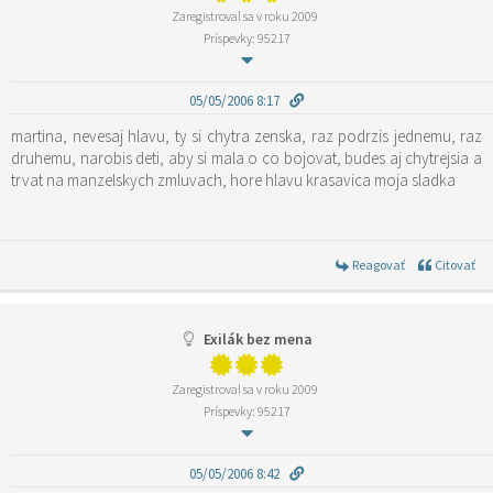
Zaregistroval sa v roku 2009
Príspevky: 95217
05/05/2006 8:17
martina, nevesaj hlavu, ty si chytra zenska, raz podrzis jednemu, raz
druhemu, narobis deti, aby si mala o co bojovat, budes aj chytrejsia a
trvat na manzelskych zmluvach, hore hlavu krasavica moja sladka
Reagovať
Citovať
Exilák bez mena
Zaregistroval sa v roku 2009
Príspevky: 95217
05/05/2006 8:42