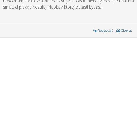
nepoznam, taka krajina neexistuje! Clovek niekedy nevie, ci sa ma
smiat, ci plakat. Nezufaj. Napis, v ktorej oblasti byvas.
Reagovať
Citovať