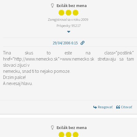
Exilák bez mena
Zaregistroval sa v roku 2009
Príspevky: 95217
29/04/2006 6:15
Tina skus to este na
class=“postlink“
href=“http://www.nemecko.sk“>www.nemecko.sk
stretavaju sa tam
slovaci zijuci v
nemecku, snad ti to nejako pomoze.
Drzim palce!
A nevesaj hlavu.
Reagovať
Citovať
Exilák bez mena