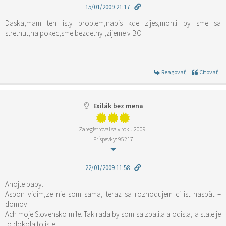
15/01/2009 21:17
Daska,mam ten isty problem,napis kde zijes,mohli by sme sa
stretnut,na pokec,sme bezdetny ,zijeme v BO
Reagovať
Citovať
Exilák bez mena
Zaregistroval sa v roku 2009
Príspevky: 95217
22/01/2009 11:58
Ahojte baby.
Aspon vidim,ze nie som sama, teraz sa rozhodujem ci ist naspät –
domov.
Ach moje Slovensko mile. Tak rada by som sa zbalila a odisla, a stale je
to dokola to iste.