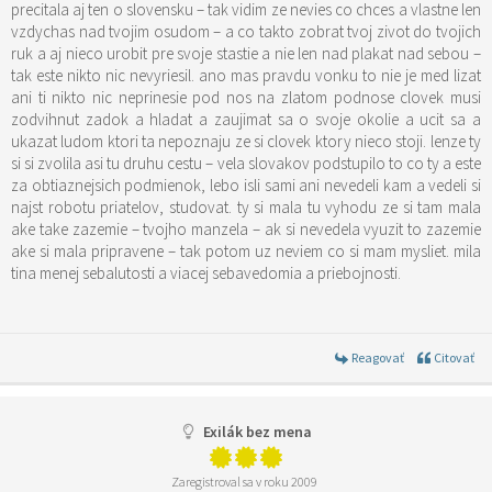
precitala aj ten o slovensku – tak vidim ze nevies co chces a vlastne len
vzdychas nad tvojim osudom – a co takto zobrat tvoj zivot do tvojich
ruk a aj nieco urobit pre svoje stastie a nie len nad plakat nad sebou –
tak este nikto nic nevyriesil. ano mas pravdu vonku to nie je med lizat
ani ti nikto nic neprinesie pod nos na zlatom podnose clovek musi
zodvihnut zadok a hladat a zaujimat sa o svoje okolie a ucit sa a
ukazat ludom ktori ta nepoznaju ze si clovek ktory nieco stoji. lenze ty
si si zvolila asi tu druhu cestu – vela slovakov podstupilo to co ty a este
za obtiaznejsich podmienok, lebo isli sami ani nevedeli kam a vedeli si
najst robotu priatelov, studovat. ty si mala tu vyhodu ze si tam mala
ake take zazemie – tvojho manzela – ak si nevedela vyuzit to zazemie
ake si mala pripravene – tak potom uz neviem co si mam mysliet. mila
tina menej sebalutosti a viacej sebavedomia a priebojnosti.
Reagovať
Citovať
Exilák bez mena
Zaregistroval sa v roku 2009