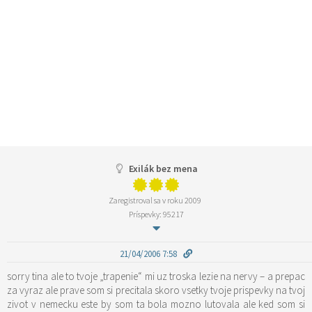
Exilák bez mena
Zaregistroval sa v roku 2009
Príspevky: 95217
21/04/2006 7:58
sorry tina ale to tvoje „trapenie“ mi uz troska lezie na nervy – a prepac
za vyraz ale prave som si precitala skoro vsetky tvoje prispevky na tvoj
zivot v nemecku este by som ta bola mozno lutovala ale ked som si