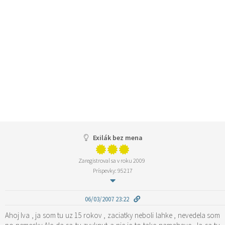
Exilák bez mena
Zaregistroval sa v roku 2009
Príspevky: 95217
06/03/2007 23:22
Ahoj Iva , ja som tu uz 15 rokov , zaciatky neboli lahke , nevedela som