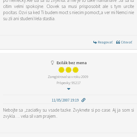
po nemecky.Ale da sa tu zvyknut a nie je to take namahave .Ja sa tu
citim velmi spokojne. Clovek sa musi prisposobit ale s tym urcite
pocitas .Ozvi sa ked Ti budem moct s niecim pomoct,a ver mi Nemci nie
su zli ani studeni.Vela stastia.
Reagovať
Citovať
Exilák bez mena
Zaregistroval sa v roku 2009
Príspevky: 95217
11/05/2007 19:19
Nebojte sa ,zaciatky su vsade tazke. Zvyknete si po case. Aj ja som si
zvykla…. vela sil vam prajem..