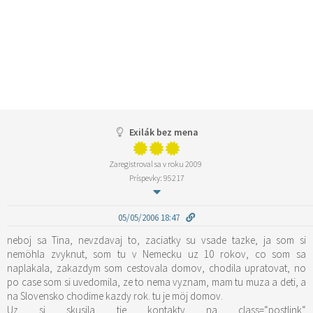
Exilák bez mena
Zaregistroval sa v roku 2009
Príspevky: 95217
05/05/2006 18:47
neboj sa Tina, nevzdavaj to, zaciatky su vsade tazke, ja som si
nemöhla zvyknut, som tu v Nemecku uz 10 rokov, co som sa
naplakala, zakazdym som cestovala domov, chodila upratovat, no
po case som si uvedomila, ze to nema vyznam, mam tu muza a deti, a
na Slovensko chodime kazdy rok. tu je möj domov.
Uz si skusila tie kontakty na
class=“postlink“