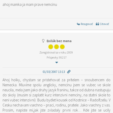
ahoj mamka ja mam prave nemcinu
Reagovať
Citovať
Exilák bez mena
Zaregistroval sa v roku 2009
Príspevky: 95217
01/03/2007 13:13
Ahoj holky, chystam se pristehovat za pritelem – snoubencem do
Nemecka. Mluvime spolu anglicky, nemcinu jsem se vubec ve skole
neucila, mela jsem jako druhy jazyk franinu, takze od dubna nastupuju
do skoly (musim si zaplatit kurz intenzivni nemciny, na statni skole to
neni vubec intenzivni). Budu bydlet kousek od Kostnice – Radolfzellu. V
Cesku nechavam vsechno – praci, rodinu, pratele. Jako vsechny z vas.
Prosim, napiste mi,jak jste zvladaly prvni rok… Kde jste se ucily