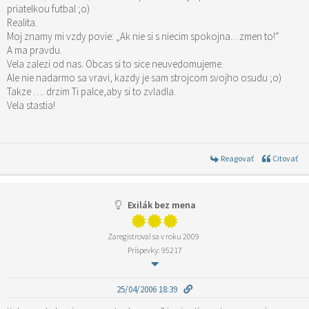
priatelkou futbal ;o)
Realita.
Moj znamy mi vzdy povie: „Ak nie si s niecim spokojna…zmen to!“
A ma pravdu.
Vela zalezi od nas. Obcas si to sice neuvedomujeme.
Ale nie nadarmo sa vravi, kazdy je sam strojcom svojho osudu ;o)
Takze …. drzim Ti palce,aby si to zvladla.
Vela stastia!
Reagovať
Citovať
Exilák bez mena
Zaregistroval sa v roku 2009
Príspevky: 95217
25/04/2006 18:39