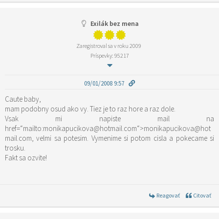
Exilák bez mena
Zaregistroval sa v roku 2009
Príspevky: 95217
09/01/2008 9:57
Caute baby,
mam podobny osud ako vy. Tiez je to raz hore a raz dole.
Vsak mi napiste mail na
href=“mailto:monikapucikova@hotmail.com“>monikapucikova@hot
mail.com, velmi sa potesim. Vymenime si potom cisla a pokecame si
trosku.
Fakt sa ozvite!
Reagovať
Citovať