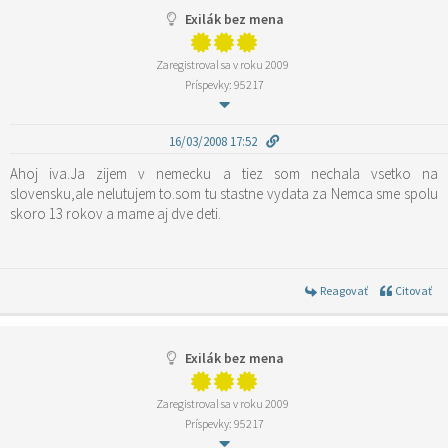
Exilák bez mena
Zaregistroval sa v roku 2009
Príspevky: 95217
16/03/2008 17:52
Ahoj iva.Ja zijem v nemecku a tiez som nechala vsetko na
slovensku,ale nelutujem to.som tu stastne vydata za Nemca sme spolu
skoro 13 rokov a mame aj dve deti.
Reagovať
Citovať
Exilák bez mena
Zaregistroval sa v roku 2009
Príspevky: 95217