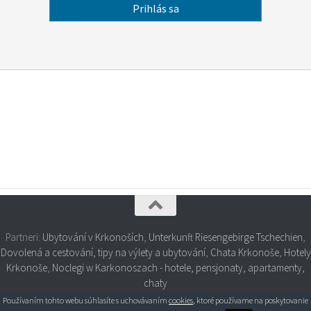
Partneri:
Ubytování v Krkonoších
,
Unterkunft Riesengebirge Tschechien
,
Dovolená a cestování, tipy na výlety a ubytování
,
Chata Krkonoše
,
Hotely
Krkonoše
,
Noclegi w Karkonoszach - hotele, pensjonaty, apartamenty,
chaty
Používaním tohto webu súhlasíte s uchovávaním
cookies
, ktoré používame na poskytovanie