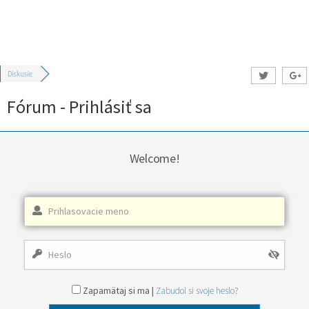
Diskusie
Fórum - Prihlásiť sa
Welcome!
Zapamätaj si ma |
Zabudol si svoje heslo?