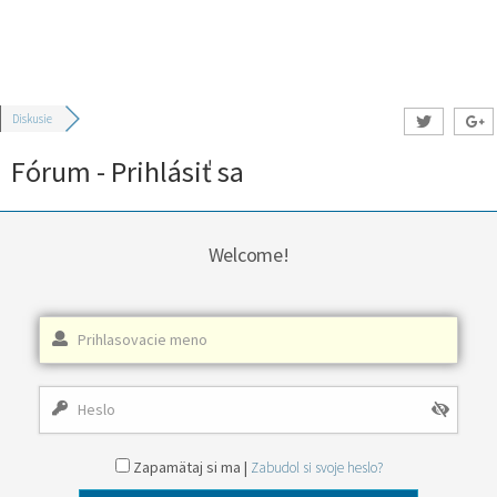
Diskusie
Fórum - Prihlásiť sa
Welcome!
Zapamätaj si ma |
Zabudol si svoje heslo?