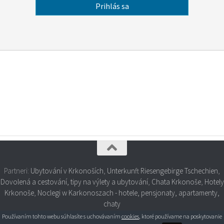
Partneri:
Ubytování v Krkonoších
,
Unterkunft Riesengebirge Tschechien
,
Dovolená a cestování, tipy na výlety a ubytování
,
Chata Krkonoše
,
Hotely
Krkonoše
,
Noclegi w Karkonoszach - hotele, pensjonaty, apartamenty,
chaty
Používaním tohto webu súhlasíte s uchovávaním
cookies
, ktoré používame na poskytovanie