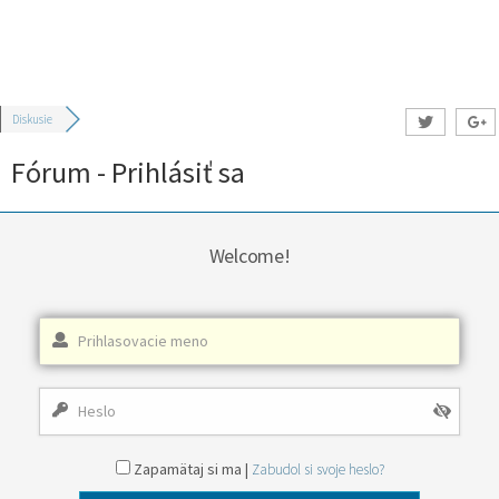
Diskusie
Fórum - Prihlásiť sa
Welcome!
Zapamätaj si ma |
Zabudol si svoje heslo?