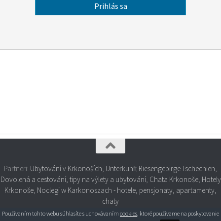
Partneri:
Ubytování v Krkonoších
,
Unterkunft Riesengebirge Tschechien
,
Dovolená a cestování, tipy na výlety a ubytování
,
Chata Krkonoše
,
Hotely
Krkonoše
,
Noclegi w Karkonoszach - hotele, pensjonaty, apartamenty,
chaty
Používaním tohto webu súhlasíte s uchovávaním
cookies
, ktoré používame na poskytovanie