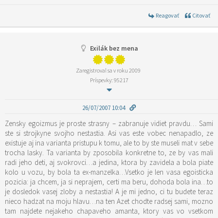
Reagovať
Citovať
Exilák bez mena
Zaregistroval sa v roku 2009
Príspevky: 95217
26/07/2007 10:04
Zensky egoizmus je proste strasny – zabranuje vidiet pravdu… Sami
ste si strojkyne svojho nestastia. Asi vas este vobec nenapadlo, ze
existuje aj ina varianta pristupu k tomu, ale to by ste museli mat v sebe
trocha lasky. Ta varianta by zposobila konkretne to, ze by vas mali
radi jeho deti, aj svokrovci…a jedina, ktora by zavidela a bola piate
kolo u vozu, by bola ta ex-manzelka…Vsetko je len vasa egoisticka
pozicia: ja chcem, ja si neprajem, certi ma beru, dohoda bola ina…to
je dosledok vasej zloby a nestastia! A je mi jedno, ci tu budete teraz
nieco hadzat na moju hlavu…na ten Azet chodte radsej sami, mozno
tam najdete nejakeho chapaveho amanta, ktory vas vo vsetkom