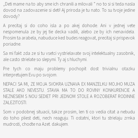
„Deti mame na to aby sme ich chranili a milovali “ no to si si teda nasla
dovod na zadovazenie si deti! Aj priroda je tu nato. To su tvoje jedine
dovody?
A precitaj si do coho isla a po akej dohode. Ani v jednej vete
nespomenula ze by jej tie decka vadili, alebo ze by ich nenavidela.
Prosim ta arabela, nabuduce ked budes reagovat, precitaj si prispevok
poriadne.
Sa mi fakt zda ze si tu vsetci vystrielavate svoj intelektualny zasobnik,
ale casto strielate so slepymi. Ty aj s hluchymi.
Pre tych co maju problemy pochopit dost trivialnu otazku
interpretujem Evu po svojom.
NEPACI SA MI, ZE MOJA SVOKRA UZNAVA EX MANZELKU MOJHO MUZA
STALE AKO NEVESTU. STAVIA MA TO DO ROVINY KONKURENCIE A
NEZNESIEM S NOU SEDIET PRI JEDNOM STOLE A ROZOBERAT RODINNE
ZALEZITOSTI.
Som v podobnej situacii, takze prosim, len ti co vedia citat a nebudu
do toho pliest deti, nech reaguju. Ti ostatni, ktori tu strielaju zrnka
mudrosti, chodte na Azet. dakujem.