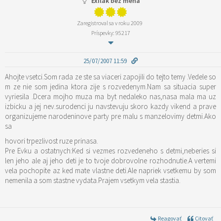
Exilák bez mena
Zaregistroval sa v roku 2009
Príspevky: 95217
25/07/2007 11:59
Ahojte vsetci.Som rada ze ste sa viaceri zapojili do tejto temy .Vedele so
m ze nie som jedina ktora zije s rozvedenym.Nam sa situacia super
vyriesila .Dcera mojho muza ma byt nedaleko nas,nasa mala ma uz
izbicku a jej nev.surodenci ju navstevuju skoro kazdy vikend a prave
organizujeme narodeninove party pre malu s manzelovimy detmi.Ako
sa
hovori trpezlivost ruze prinasa.
Pre Evku a ostatnych:Ked si vezmes rozvedeneho s detmi,neberies si
len jeho ale aj jeho deti je to tvoje dobrovolne rozhodnutie.A vertemi
vela pochopite az ked mate vlastne deti.Ale napriek vsetkemu by som
nemenila a som stastne vydata.Prajem vsetkym vela stastia.
Reagovať
Citovať