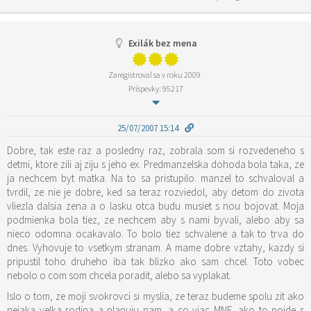
Exilák bez mena
Zaregistroval sa v roku 2009
Príspevky: 95217
25/07/2007 15:14
Dobre, tak este raz a posledny raz, zobrala som si rozvedeneho s
detmi, ktore zili aj ziju s jeho ex. Predmanzelska dohoda bola taka, ze
ja nechcem byt matka. Na to sa pristupilo. manzel to schvaloval a
tvrdil, ze nie je dobre, ked sa teraz rozviedol, aby detom do zivota
vliezla dalsia zena a o lasku otca budu musiet s nou bojovat. Moja
podmienka bola tiez, ze nechcem aby s nami byvali, alebo aby sa
nieco odomna ocakavalo. To bolo tiez schvalene a tak to trva do
dnes. Vyhovuje to vsetkym stranam. A mame dobre vztahy, kazdy si
pripustil toho druheho iba tak blizko ako sam chcel. Toto vobec
nebolo o com som chcela poradit, alebo sa vyplakat.
Islo o tom, ze moji svokrovci si myslia, ze teraz budeme spolu zit ako
nejaka velka rodina a planuju nam, a co viac MNE, ako to pojde s