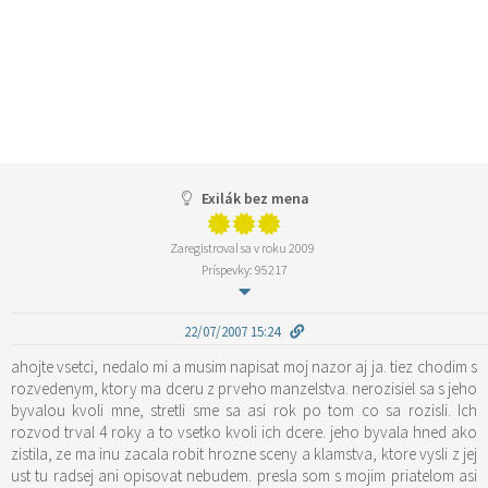
Exilák bez mena
Zaregistroval sa v roku 2009
Príspevky: 95217
22/07/2007 15:24
ahojte vsetci, nedalo mi a musim napisat moj nazor aj ja. tiez chodim s
rozvedenym, ktory ma dceru z prveho manzelstva. nerozisiel sa s jeho
byvalou kvoli mne, stretli sme sa asi rok po tom co sa rozisli. Ich
rozvod trval 4 roky a to vsetko kvoli ich dcere. jeho byvala hned ako
zistila, ze ma inu zacala robit hrozne sceny a klamstva, ktore vysli z jej
ust tu radsej ani opisovat nebudem. presla som s mojim priatelom asi