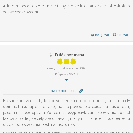
A k tomu este tolkoto, neverili by ste kolko manzelstiev stroskotalo
vdaka svokrovcom.
Reagovať
Citovať
Exilák bez mena
Zaregistroval sa v roku 2009
Príspevky: 95217
26/07/2007 12:13
Presne som vedela ty bezocivec, ze sa do toho obujes, ja mam cely
dom na haku, aj ich peniaze, mali to povodne prepisat na nas oboch,
ja som nic nepodpisala. Vobec nic nevypociytavam, keby si ma poznal
tak by si vedel, ze cely zivot davam, nikdy nic neberiem. Kde beries tu
drzost popisovat ma, ked ma nepoznas.