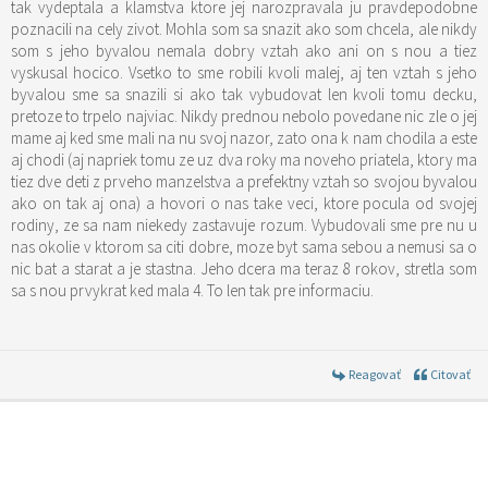
tak vydeptala a klamstva ktore jej narozpravala ju pravdepodobne
poznacili na cely zivot. Mohla som sa snazit ako som chcela, ale nikdy
som s jeho byvalou nemala dobry vztah ako ani on s nou a tiez
vyskusal hocico. Vsetko to sme robili kvoli malej, aj ten vztah s jeho
byvalou sme sa snazili si ako tak vybudovat len kvoli tomu decku,
pretoze to trpelo najviac. Nikdy prednou nebolo povedane nic zle o jej
mame aj ked sme mali na nu svoj nazor, zato ona k nam chodila a este
aj chodi (aj napriek tomu ze uz dva roky ma noveho priatela, ktory ma
tiez dve deti z prveho manzelstva a prefektny vztah so svojou byvalou
ako on tak aj ona) a hovori o nas take veci, ktore pocula od svojej
rodiny, ze sa nam niekedy zastavuje rozum. Vybudovali sme pre nu u
nas okolie v ktorom sa citi dobre, moze byt sama sebou a nemusi sa o
nic bat a starat a je stastna. Jeho dcera ma teraz 8 rokov, stretla som
sa s nou prvykrat ked mala 4. To len tak pre informaciu.
Reagovať
Citovať