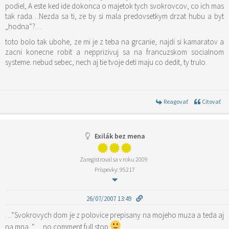
podiel, A este ked ide dokonca o majetok tych svokrovcov, co ich mas
tak rada…Nezda sa ti, ze by si mala predovsetkym drzat hubu a byt
„hodna“?…
toto bolo tak ubohe, ze mi je z teba na grcanie, najdi si kamaratov a
zacni konecne robit a nepprizivuj sa na francuzskom socialnom
systeme. nebud sebec, nech aj tie tvoje deti maju co dedit, ty trulo.
Reagovať
Citovať
Exilák bez mena
Zaregistroval sa v roku 2009
Príspevky: 95217
26/07/2007 13:49
…“Svokrovych dom je z polovice prepisany na mojeho muza a teda aj
na mna. “ …no comment full stop