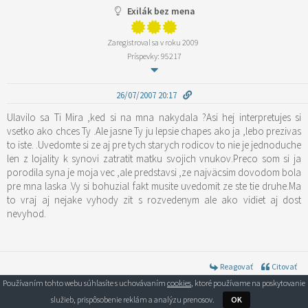
Exilák bez mena
Zaregistroval sa v roku 2009
Príspevky: 95217
26/07/2007 20:17
Ulavilo sa Ti Mira ,ked si na mna nakydala ?Asi hej interpretujes si
vsetko ako chces Ty .Ale jasne Ty ju lepsie chapes ako ja ,lebo prezivas
to iste. .Uvedomte si ze aj pre tych starych rodicov to nie je jednoduche
len z lojality k synovi zatratit matku svojich vnukov.Preco som si ja
porodila syna je moja vec ,ale predstavsi ,ze najväcsim dovodom bola
pre mna laska .Vy si bohuzial fakt musite uvedomit ze ste tie druhe.Ma
to vraj aj nejake vyhody zit s rozvedenym ale ako vidiet aj dost
nevyhod.
Reagovať
Citovať
Používaním tohto webu súhlasíte s uchovávaním
cookies
, ktoré používame na poskytovanie
služieb, prispôsobenie reklám a analýzu prenosov.
OK