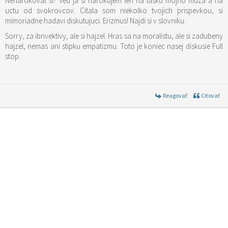
Nenarokovat si? Ved ja si narokujem len na lasku mojho muza a na
uctu od svokrovcov. Citala som niekolko tvojich prispevkou, si
mimoriadne hadavi diskutujuci. Erizmus! Najdi si v slovniku.
Sorry, za ibnvektivy, ale si hajzel. Hras sa na moralistu, ale si zadubeny
hajzel, nemas ani stipku empatizmu. Toto je koniec nasej diskusie Full
stop.
Reagovať
Citovať