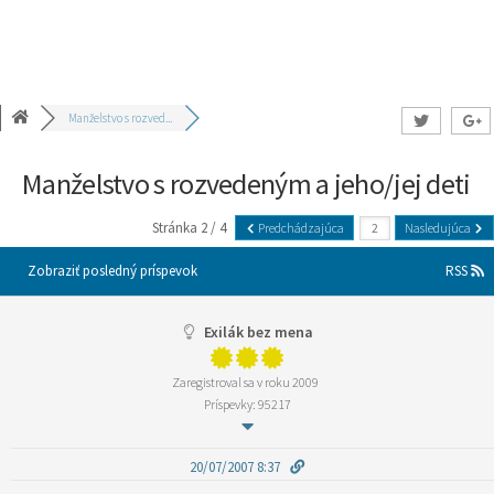
Manželstvo s rozved...
Manželstvo s rozvedeným a jeho/jej deti
Stránka 2 / 4
Predchádzajúca
Nasledujúca
Zobraziť posledný príspevok
RSS
Exilák bez mena
Zaregistroval sa v roku 2009
Príspevky: 95217
20/07/2007 8:37