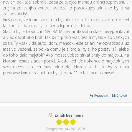
neviem odkial si zobrala, ze sa zo svojou mamou ani nerozpravam…-
zrejma zo svojho vnutra, pretoze to posudzujes tak, ako by si sa
zachovala ty!
Vies urcite, ze tomu tvojmu ta byvala znicila 10 rokov zivota? Co ked
tam boli aj dobre casy – mozno lepsie nez s tebou…
Stacilo by jednoducho MAT RADA, nenarokovat si stale, nevypocitavat
a viac davat ako brat. Tak by ti prislo viac nez si myslis – zo vsetkych
stran. Ty vsak vidis auto, dom, majetok, este sa ani nerozvadzas a uz
mas vo vedomi, ze polka domu je aj tvoja…ty si ho postavila?, alebo
do toho dala majetok? Ako mozes vobec strkat prsty do majetku, na
ktorom nemas ziaden podiel, A este ked ide dokonca o majetok tych
svokrovcov, co ich mas tak rada…Nezda sa ti, ze by si mala
predovsetkym drzat hubu a byt „hodna“? To fakt nema zmysel…
Reagovať
Citovať
Exilák bez mena
Zaregistroval sa v roku 2009