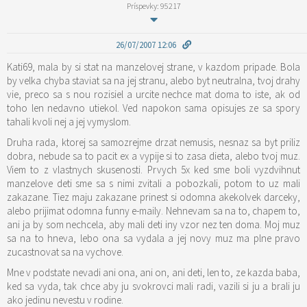
Príspevky: 95217
26/07/2007 12:06
Kati69, mala by si stat na manzelovej strane, v kazdom pripade. Bola
by velka chyba staviat sa na jej stranu, alebo byt neutralna, tvoj drahy
vie, preco sa s nou rozisiel a urcite nechce mat doma to iste, ak od
toho len nedavno utiekol. Ved napokon sama opisujes ze sa spory
tahali kvoli nej a jej vymyslom.
Druha rada, ktorej sa samozrejme drzat nemusis, nesnaz sa byt priliz
dobra, nebude sa to pacit ex a vypije si to zasa dieta, alebo tvoj muz.
Viem to z vlastnych skusenosti. Prvych 5x ked sme boli vyzdvihnut
manzelove deti sme sa s nimi zvitali a pobozkali, potom to uz mali
zakazane. Tiez maju zakazane prinest si odomna akekolvek darceky,
alebo prijimat odomna funny e-maily. Nehnevam sa na to, chapem to,
ani ja by som nechcela, aby mali deti iny vzor nez ten doma. Moj muz
sa na to hneva, lebo ona sa vydala a jej novy muz ma plne pravo
zucastnovat sa na vychove.
Mne v podstate nevadi ani ona, ani on, ani deti, len to, ze kazda baba,
ked sa vyda, tak chce aby ju svokrovci mali radi, vazili si ju a brali ju
ako jedinu nevestu v rodine.