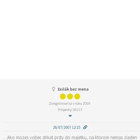
Exilák bez mena
Zaregistroval sa v roku 2009
Príspevky: 95217
26/07/2007 12:15
…Ako mozes vobec strkat prsty do majetku, na ktorom nemas ziaden