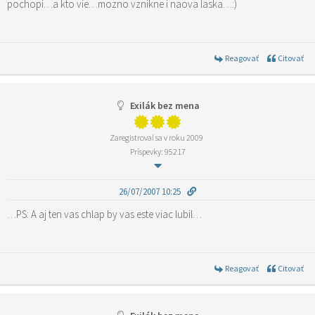
pochopi…a kto vie…mozno vznikne i naova laska…:)
Reagovať
Citovať
Exilák bez mena
Zaregistroval sa v roku 2009
Príspevky: 95217
26/07/2007 10:25
…PS: A aj ten vas chlap by vas este viac lubil…
Reagovať
Citovať