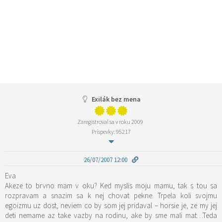
Exilák bez mena
Zaregistroval sa v roku 2009
Príspevky: 95217
26/07/2007 12:00
Eva
Akeze to brvno mam v oku? Ked myslis moju mamu, tak s tou sa
rozpravam a snazim sa k nej chovat pekne. Trpela koli svojmu
egoizmu uz dost, neviem co by som jej pridaval – horsie je, ze my jej
deti nemame az take vazby na rodinu, ake by sme mali mat…Teda