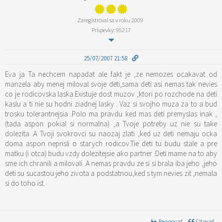
Zaregistroval sa v roku 2009
Príspevky: 95217
25/07/2007 21:58
Eva ja Ta nechcem napadat ale fakt je ,ze nemozes ocakavat od
manzela aby menej miloval svoje deti,sama deti asi nemas tak nevies
co je rodicovska laska.Existuje dost muzov ,ktori po rozchode na deti
kaslu a ti nie su hodni ziadnej lasky . Vaz si svojho muza za to a bud
trosku tolerantnejsia .Polo ma pravdu ked mas deti premyslas inak ,
(tada aspon pokial si normalna) ,a Tvoje potreby uz nie su take
dolezita .A Tvoji svokrovci su naozaj zlati ,ked uz deti nemaju ocka
doma aspon neprisli o starych rodicov.Tie deti tu budu stale a pre
matku (i otca) budu vzdy dolezitejsie ako partner .Deti mame na to aby
sme ich chranili a milovali .A nemas pravdu ze si si brala iba jeho ,jeho
deti su sucastou jeho zivota a podstatnou,ked s tym nevies zit ,nemala
si do toho ist.
Reagovať
Citovať