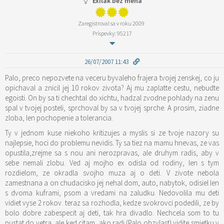
Exilák bez mena
Zaregistroval sa v roku 2009
Príspevky: 95217
26/07/2007 11:43
Palo, preco nepozvete na veceru byvaleho frajera tvojej zenskej, co ju
opichaval a znicil jej 10 rokov zivota? Aj mu zaplatte cestu, nebudte
egoisti. On by sa ti chechtal do xichtu, hadzal zvodne pohlady na zenu
spal v tvojej posteli, sprchoval by sa v tvojej sprche. A prosim, ziadne
zloba, len pochopenie a tolerancia.
Ty v jednom kuse niekoho kritizujes a myslis si ze tvoje nazory su
najlepsie, hoci do problemu nevidis. Ty sa tiez na mamu hnevas, ze vas
opustila,zrejme sa s nou ani nerozpravas, ale druhym radis, aby v
sebe nemali zlobu. Ved aj mojho ex odisla od rodiny, len s tym
rozdielom, ze okradla svojho muza aj o deti. V zivote nebola
zamestnana a on chudacisko jej nehal dom, auto, nabytok, odisiel len
s dvoma kuframi, psom a vredami na zaludku. Nedovolila mu deti
vidiet vyse 2 rokov. teraz sa rozhodla, kedze svokrovci podedili, ze by
bolo dobre zabespecit aj deti, tak hra divadlo. Nechcela som to tu
pustat do vetra, ale ked citam, ako radi (Palo obzvlast) vidite smietku v