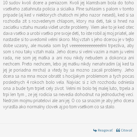
10 sudov kvoli dcere a peniazom. Kvoli jej klamstvam bola do toho
vsetkeho zatiahnuta policia a sicialka. Plne suhlasim s palom v tomto
pripade (aj ked v niektorych chatoch mi jeho nazor nesedi), ked si sa
rozhodla zit s rozvedenym chlapom, ktory ma deti, tak si hned na
zaciatku vztahu musela vidiet urcite problemy. Viem ake to je ked otec
dava vsetko a urobi vsetko pre svoje deti, to iste robil aj moj priatel, ale
nastastie si to uvedomil velmi skoro. Moj vztah s jeho dcerou je v tejto
dobe uzasny, ale musela som byt veeeeeeeeeeeeeelmi trpezliva, aby
som s nou taky vztah mala. Jeho dceru si velmi vazim a mam ju velmi
rada, nie som jej matka a ani nou nikdy nebudem a dokonca ani
nechcem. Preto nechcem, lebo jej matku nikdy nenahradim (aj ked ta
jej je poriadna mrcha) a vtedy by sa mozno zacali problemy. Jeho
dcera sa na mna moze obratit s hocijakym problemom a tych pocas
poslednych 4 rokoch bolo vela. Najviac si z ich rozchodu odniesla
ona a bude tym trpiet cely zivot. Velmi mi bolo tej malej luto, trpela a
trpi len tym , ze jej rodicia sa nevedia dohodnut na jednoduchej veci.
Nedrzim mojmu priatelovi ale ani jej. O co sa snazim je aby jeho dcera
vyrastla ako normalny clovek aj po tom vsetkom co sa stalo.
Reagovať
Citovať