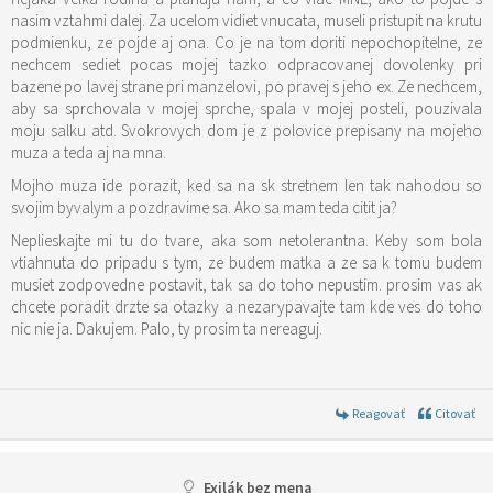
nasim vztahmi dalej. Za ucelom vidiet vnucata, museli pristupit na krutu
podmienku, ze pojde aj ona. Co je na tom doriti nepochopitelne, ze
nechcem sediet pocas mojej tazko odpracovanej dovolenky pri
bazene po lavej strane pri manzelovi, po pravej s jeho ex. Ze nechcem,
aby sa sprchovala v mojej sprche, spala v mojej posteli, pouzivala
moju salku atd. Svokrovych dom je z polovice prepisany na mojeho
muza a teda aj na mna.
Mojho muza ide porazit, ked sa na sk stretnem len tak nahodou so
svojim byvalym a pozdravime sa. Ako sa mam teda citit ja?
Neplieskajte mi tu do tvare, aka som netolerantna. Keby som bola
vtiahnuta do pripadu s tym, ze budem matka a ze sa k tomu budem
musiet zodpovedne postavit, tak sa do toho nepustim. prosim vas ak
chcete poradit drzte sa otazky a nezarypavajte tam kde ves do toho
nic nie ja. Dakujem. Palo, ty prosim ta nereaguj.
Reagovať
Citovať
Exilák bez mena