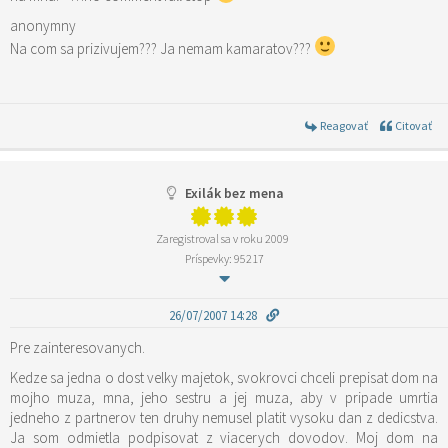
anonymny
Na com sa prizivujem??? Ja nemam kamaratov???
Reagovať
Citovať
Exilák bez mena
Zaregistroval sa v roku 2009
Príspevky: 95217
26/07/2007 14:28
Pre zainteresovanych.
Kedze sa jedna o dost velky majetok, svokrovci chceli prepisat dom na
mojho muza, mna, jeho sestru a jej muza, aby v pripade umrtia
jedneho z partnerov ten druhy nemusel platit vysoku dan z dedicstva.
Ja som odmietla podpisovat z viacerych dovodov. Moj dom na