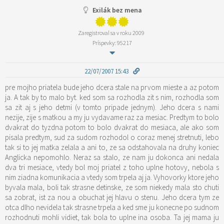
Exilák bez mena
Zaregistroval sa v roku 2009
Príspevky: 95217
22/07/2007 15:43
pre mojho priatela bude jeho dcera stale na prvom mieste a az potom
ja. A tak by to malo byt. ked som sa rozhodla zit s nim, rozhodla som
sa zit aj s jeho detmi (v tomto pripade jednym). Jeho dcera s nami
nezije, zije s matkou a my ju vydavame raz za mesiac. Predtym to bolo
dvakrat do tyzdna potom to bolo dvakrat do mesiaca, ale ako som
pisala predtym, sud za sudom rozhodol o coraz menej stretnuti, lebo
tak si to jej matka zelala a ani to, ze sa odstahovala na druhy koniec
Anglicka nepomohlo. Neraz sa stalo, ze nam ju dokonca ani nedala
dva tri mesiace, vtedy bol moj priatel z toho uplne hotovy, nebola s
nim ziadna komunikacia a vtedy som trpela aj ja. Vyhovorky ktore jeho
byvala mala, boli tak strasne detinske, ze som niekedy mala sto chuti
sa zobrat, ist za nou a obuchat jej hlavu o stenu. Jeho dcera tym ze
otca dlho nevidela tak strasne trpela a ked sme ju konecne po sudnom
rozhodnuti mohli vidiet, tak bola to uplne ina osoba. Ta jej mama ju