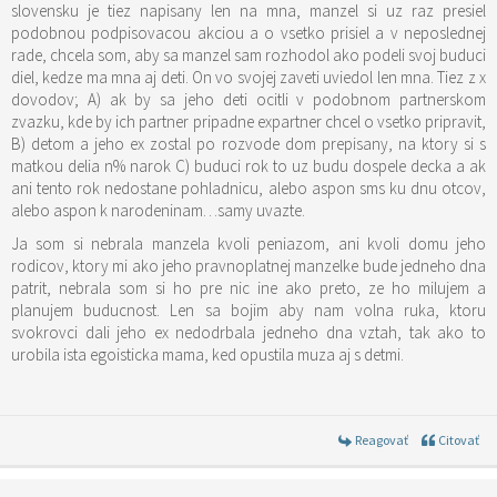
slovensku je tiez napisany len na mna, manzel si uz raz presiel
podobnou podpisovacou akciou a o vsetko prisiel a v neposlednej
rade, chcela som, aby sa manzel sam rozhodol ako podeli svoj buduci
diel, kedze ma mna aj deti. On vo svojej zaveti uviedol len mna. Tiez z x
dovodov; A) ak by sa jeho deti ocitli v podobnom partnerskom
zvazku, kde by ich partner pripadne expartner chcel o vsetko pripravit,
B) detom a jeho ex zostal po rozvode dom prepisany, na ktory si s
matkou delia n% narok C) buduci rok to uz budu dospele decka a ak
ani tento rok nedostane pohladnicu, alebo aspon sms ku dnu otcov,
alebo aspon k narodeninam…samy uvazte.
Ja som si nebrala manzela kvoli peniazom, ani kvoli domu jeho
rodicov, ktory mi ako jeho pravnoplatnej manzelke bude jedneho dna
patrit, nebrala som si ho pre nic ine ako preto, ze ho milujem a
planujem buducnost. Len sa bojim aby nam volna ruka, ktoru
svokrovci dali jeho ex nedodrbala jedneho dna vztah, tak ako to
urobila ista egoisticka mama, ked opustila muza aj s detmi.
Reagovať
Citovať