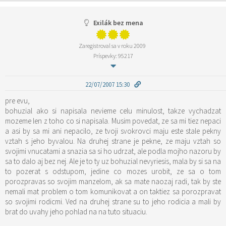
Exilák bez mena
Zaregistroval sa v roku 2009
Príspevky: 95217
22/07/2007 15:30
pre evu,
bohuzial ako si napisala nevieme celu minulost, takze vychadzat
mozeme len z toho co si napisala. Musim povedat, ze sa mi tiez nepaci
a asi by sa mi ani nepacilo, ze tvoji svokrovci maju este stale pekny
vztah s jeho byvalou. Na druhej strane je pekne, ze maju vztah so
svojimi vnucatami a snazia sa si ho udrzat, ale podla mojho nazoru by
sa to dalo aj bez nej. Ale je to ty uz bohuzial nevyriesis, mala by si sa na
to pozerat s odstupom, jedine co mozes urobit, ze sa o tom
porozpravas so svojim manzelom, ak sa mate naozaj radi, tak by ste
nemali mat problem o tom komunikovat a on taktiez sa porozpravat
so svojimi rodicmi. Ved na druhej strane su to jeho rodicia a mali by
brat do uvahy jeho pohlad na na tuto situaciu.