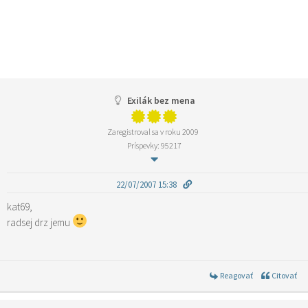
Exilák bez mena
Zaregistroval sa v roku 2009
Príspevky: 95217
22/07/2007 15:38
kat69,
radsej drz jemu
Reagovať
Citovať