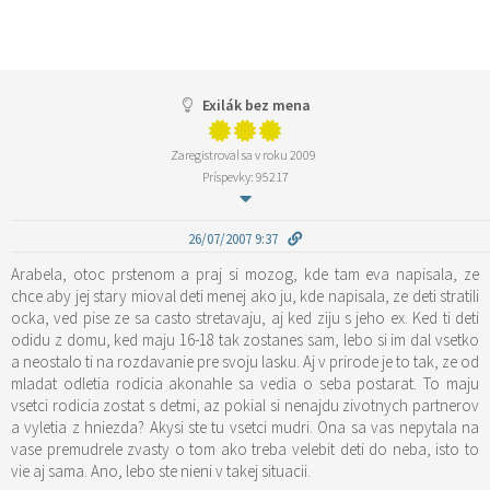
Exilák bez mena
Zaregistroval sa v roku 2009
Príspevky: 95217
26/07/2007 9:37
Arabela, otoc prstenom a praj si mozog, kde tam eva napisala, ze
chce aby jej stary mioval deti menej ako ju, kde napisala, ze deti stratili
ocka, ved pise ze sa casto stretavaju, aj ked ziju s jeho ex. Ked ti deti
odidu z domu, ked maju 16-18 tak zostanes sam, lebo si im dal vsetko
a neostalo ti na rozdavanie pre svoju lasku. Aj v prirode je to tak, ze od
mladat odletia rodicia akonahle sa vedia o seba postarat. To maju
vsetci rodicia zostat s detmi, az pokial si nenajdu zivotnych partnerov
a vyletia z hniezda? Akysi ste tu vsetci mudri. Ona sa vas nepytala na
vase premudrele zvasty o tom ako treba velebit deti do neba, isto to
vie aj sama. Ano, lebo ste nieni v takej situacii.