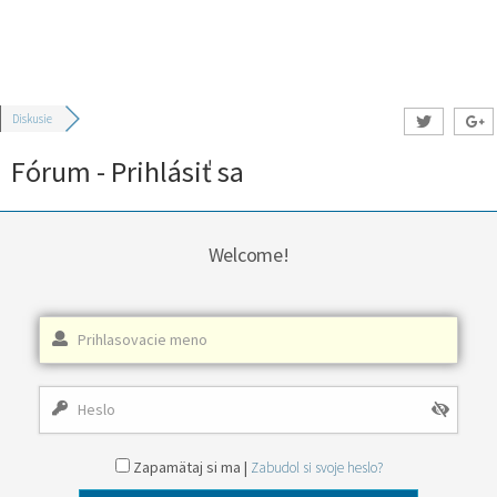
Diskusie
Fórum - Prihlásiť sa
Welcome!
Zapamätaj si ma |
Zabudol si svoje heslo?