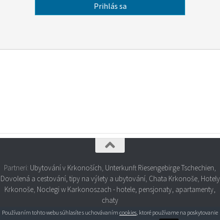
Partneri:
Ubytování v Krkonoších
,
Unterkunft Riesengebirge Tschechien
,
Dovolená a cestování, tipy na výlety a ubytování
,
Chata Krkonoše
,
Hotely
Krkonoše
,
Noclegi w Karkonoszach - hotele, pensjonaty, apartamenty,
chaty
Používaním tohto webu súhlasíte s uchovávaním
cookies
, ktoré používame na poskytovanie