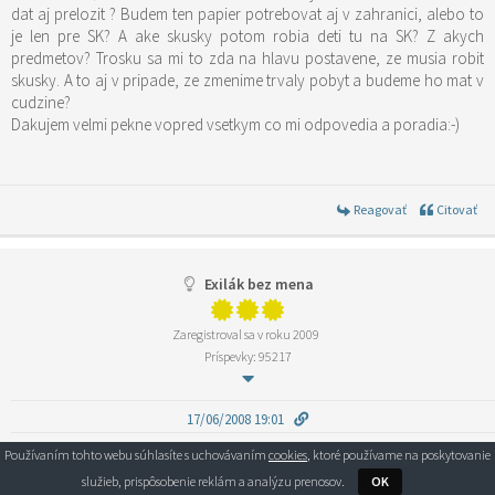
dat aj prelozit ? Budem ten papier potrebovat aj v zahranici, alebo to
je len pre SK? A ake skusky potom robia deti tu na SK? Z akych
predmetov? Trosku sa mi to zda na hlavu postavene, ze musia robit
skusky. A to aj v pripade, ze zmenime trvaly pobyt a budeme ho mat v
cudzine?
Dakujem velmi pekne vopred vsetkym co mi odpovedia a poradia:-)
Reagovať
Citovať
Exilák bez mena
Zaregistroval sa v roku 2009
Príspevky: 95217
17/06/2008 19:01
ja som sa tiez prestahovala do uk s 11rocnou dcerou,som tiez
Používaním tohto webu súhlasíte s uchovávaním
cookies
, ktoré používame na poskytovanie
rozvedena a veru
služieb, prispôsobenie reklám a analýzu prenosov.
OK