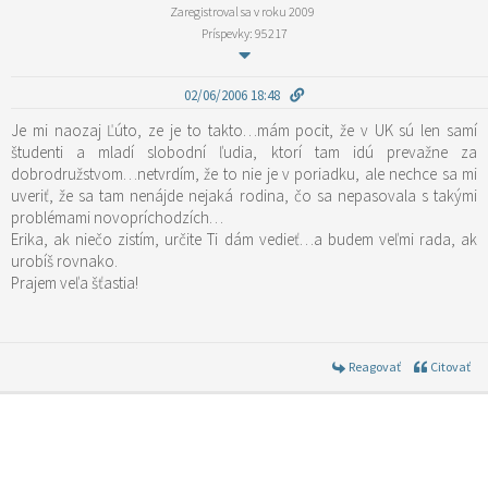
Zaregistroval sa v roku 2009
Príspevky: 95217
02/06/2006 18:48
Je mi naozaj Ľúto, ze je to takto…mám pocit, že v UK sú len samí
študenti a mladí slobodní ľudia, ktorí tam idú prevažne za
dobrodružstvom…netvrdím, že to nie je v poriadku, ale nechce sa mi
uveriť, že sa tam nenájde nejaká rodina, čo sa nepasovala s takými
problémami novopríchodzích…
Erika, ak niečo zistím, určite Ti dám vedieť…a budem veľmi rada, ak
urobíš rovnako.
Prajem veľa šťastia!
Reagovať
Citovať