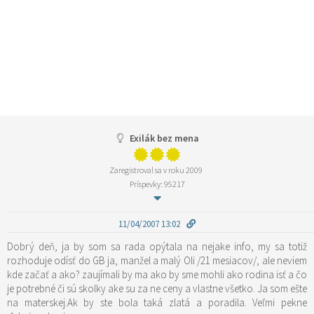
Exilák bez mena
Zaregistroval sa v roku 2009
Príspevky: 95217
11/04/2007 13:02
Dobrý deň, ja by som sa rada opýtala na nejake info, my sa totiž
rozhoduje odísť do GB ja, manžel a malý Oli /21 mesiacov/, ale neviem
kde začať a ako? zaujímali by ma ako by sme mohli ako rodina isť a čo
je potrebné či sú skolky ake su za ne ceny a vlastne všetko. Ja som ešte
na materskej.Ak by ste bola taká zlatá a poradila. Veľmi pekne