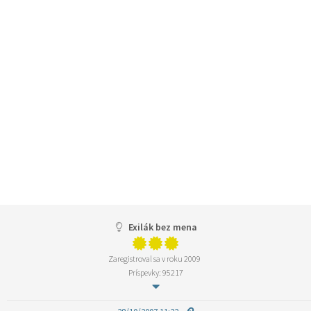
Exilák bez mena
Zaregistroval sa v roku 2009
Príspevky: 95217