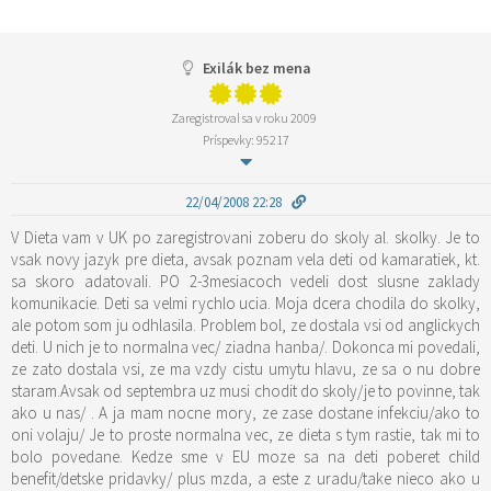
Exilák bez mena
Zaregistroval sa v roku 2009
Príspevky: 95217
22/04/2008 22:28
V Dieta vam v UK po zaregistrovani zoberu do skoly al. skolky. Je to
vsak novy jazyk pre dieta, avsak poznam vela deti od kamaratiek, kt.
sa skoro adatovali. PO 2-3mesiacoch vedeli dost slusne zaklady
komunikacie. Deti sa velmi rychlo ucia. Moja dcera chodila do skolky,
ale potom som ju odhlasila. Problem bol, ze dostala vsi od anglickych
deti. U nich je to normalna vec/ ziadna hanba/. Dokonca mi povedali,
ze zato dostala vsi, ze ma vzdy cistu umytu hlavu, ze sa o nu dobre
staram.Avsak od septembra uz musi chodit do skoly/je to povinne, tak
ako u nas/ . A ja mam nocne mory, ze zase dostane infekciu/ako to
oni volaju/ Je to proste normalna vec, ze dieta s tym rastie, tak mi to
bolo povedane. Kedze sme v EU moze sa na deti poberet child
benefit/detske pridavky/ plus mzda, a este z uradu/take nieco ako u