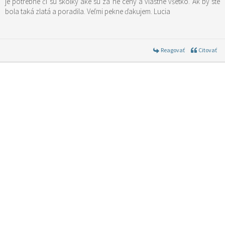
je potrebné či sú skolky ake su za ne ceny a vlastne všetko. Ak by ste
bola taká zlatá a poradila. Veľmi pekne ďakujem. Lucia
Reagovať
Citovať