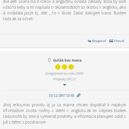
dve deti. Dcera má 8 rokov a angličtinu ovláda základy. Bola by som
vďačná keby si mi napísala o skúsenostiach so školou v anglicku, ako
si ovládala jazyk ty, deti , čo v škole. Zatiaľ dakujem Ivana. Budem
rada ak sa ozveš.
Reagovať
Citovať
Exilák bez mena
Zaregistroval sa v roku 2009
Príspevky: 95217
15/11/2007 15:43
ahoj erika,mas pravdu aj ja sa marne chcem dopatrat k nejakym
inf.ohladom zivota rodiny s detmi v anglicku.ak mi odpises budem
rada.mohli by sme si vymienat postrehy a informacie.planujem odist v
juli s detmi. s pozdravom