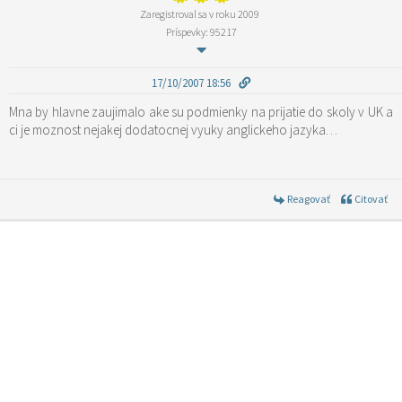
Zaregistroval sa v roku 2009
Príspevky: 95217
17/10/2007 18:56
Mna by hlavne zaujimalo ake su podmienky na prijatie do skoly v UK a
ci je moznost nejakej dodatocnej vyuky anglickeho jazyka…
Reagovať
Citovať