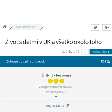
Život s deťmi v UK ...
Život s deťmi v UK a všetko okolo toho
Stránka 1 / 2
Nasledujúca
Zobraziť posledný príspevok
RSS
Exilák bez mena
Zaregistroval sa v roku 2009
Príspevky: 95217
10/04/2006 8:23