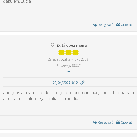
ďakujem. Lucia
Reagovať
Citovať
Exilák bez mena
Zaregistroval sa v roku 2009
Príspevky: 95217
20/04/2007 9:12
ahoj,dostala si uz niejake info ,o tejto problematike,lebo ja tiez patram
a patram na intrnete,ale zatial marne,dik
Reagovať
Citovať