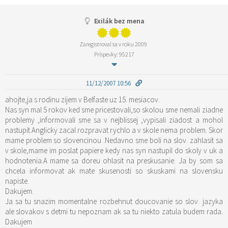
Exilák bez mena
Zaregistroval sa v roku 2009
Príspevky: 95217
11/12/2007 10:56
ahojte,ja s rodinu zijem v Belfaste uz 15. mesiacov.
Nas syn mal 5 rokov ked sme pricestovali,so skolou sme nemali ziadne
problemy ,informovali sme sa v nejblissej ,vypisali ziadost a mohol
nastupit.Anglicky zacal rozpravat rychlo a v skole nema problem. Skor
mame problem so slovencinou .Nedavno sme boli na slov. zahlasit sa
v skole,mame im poslat papiere kedy nas syn nastupil do skoly v uk a
hodnotenia.A mame sa doreu ohlasit na preskusanie. Ja by som sa
chcela informovat ak mate skusenosti so skuskami na slovensku
napiste.
Dakujem.
Ja sa tu snazim momentalne rozbehnut doucovanie so slov. jazyka
ale slovakov s detmi tu nepoznam ak sa tu niekto zatula budem rada.
Dakujem