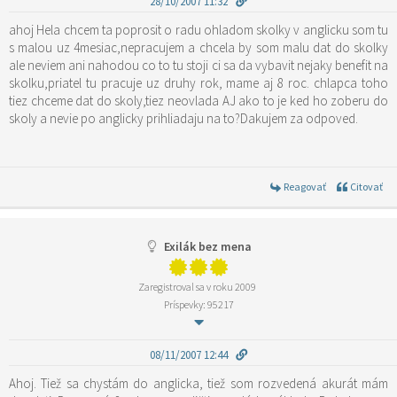
28/10/2007 11:32
ahoj Hela chcem ta poprosit o radu ohladom skolky v anglicku som tu
s malou uz 4mesiac,nepracujem a chcela by som malu dat do skolky
ale neviem ani nahodou co to tu stoji ci sa da vybavit nejaky benefit na
skolku,priatel tu pracuje uz druhy rok, mame aj 8 roc. chlapca toho
tiez chceme dat do skoly,tiez neovlada AJ ako to je ked ho zoberu do
skoly a nevie po anglicky prihliadaju na to?Dakujem za odpoved.
Reagovať
Citovať
Exilák bez mena
Zaregistroval sa v roku 2009
Príspevky: 95217
08/11/2007 12:44
Ahoj. Tiež sa chystám do anglicka, tiež som rozvedená akurát mám