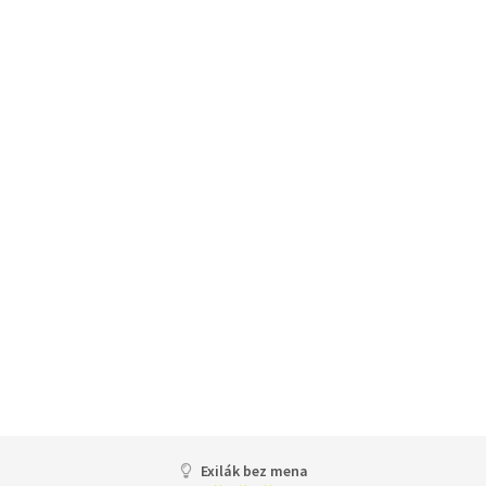
Exilák bez mena