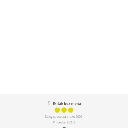
Exilák bez mena
Zaregistroval sa v roku 2009
Príspevky: 95217