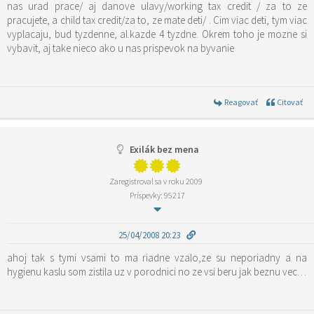
nas urad prace/ aj danove ulavy/working tax credit / za to ze
pracujete, a child tax credit/za to, ze mate deti/ . Cim viac deti, tym viac
vyplacaju, bud tyzdenne, al.kazde 4 tyzdne. Okrem toho je mozne si
vybavit, aj take nieco ako u nas prispevok na byvanie
Reagovať
Citovať
Exilák bez mena
Zaregistroval sa v roku 2009
Príspevky: 95217
25/04/2008 20:23
ahoj tak s tymi vsami to ma riadne vzalo,ze su neporiadny a na
hygienu kaslu som zistila uz v porodnici no ze vsi beru jak beznu vec…