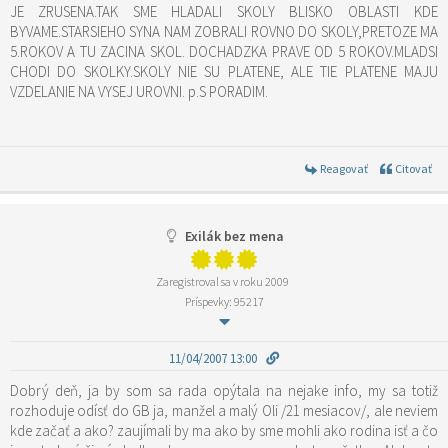
JE ZRUSENA.TAK SME HLADALI SKOLY BLISKO OBLASTI KDE
BYVAME.STARSIEHO SYNA NAM ZOBRALI ROVNO DO SKOLY,PRETOZE MA
5.ROKOV A TU ZACINA SKOL. DOCHADZKA PRAVE OD 5 ROKOV.MLADSI
CHODI DO SKOLKY.SKOLY NIE SU PLATENE, ALE TIE PLATENE MAJU
VZDELANIE NA VYSEJ UROVNI. p.S PORADIM.
Reagovať
Citovať
Exilák bez mena
Zaregistroval sa v roku 2009
Príspevky: 95217
11/04/2007 13:00
Dobrý deň, ja by som sa rada opýtala na nejake info, my sa totiž
rozhoduje odísť do GB ja, manžel a malý Oli /21 mesiacov/, ale neviem
kde začať a ako? zaujímali by ma ako by sme mohli ako rodina isť a čo