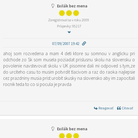
Exilák bez mena
Zaregistroval sa v roku 2009
Príspevky: 95217
07/09/2007 19:42
ahoj som rozvedena a mam 4 deti ktore su somnou v anglicku pri
odchode zo Sk som musela poziadat prislusnu skolu na slovensku o
povolenie navstevovat skolu v UK pisomne dali mi odpoved s tym,ze
do urciteho casu to musim potvrdit tlacivom a raz do raoka najlepsie
cez prazdniny musia prist urobit skusky na slovensko aby im zapocitali
rocnik teda to co si pocula je pravda
Reagovať
Citovať
Exilák bez mena