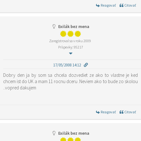
Reagovať
Citovať
Exilák bez mena
Zaregistroval sa v roku 2009
Príspevky: 95217
17/05/2008 14:12
Dobry den ja by som sa chcela dozvediet ze ako to vlastne je ked
chcem ist do UK a mam 11 rocnu dceru .Neviem ako to bude zo skolou
..vopred dakujem
Reagovať
Citovať
Exilák bez mena