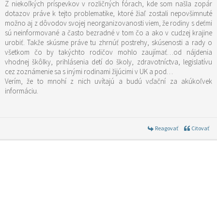
Z niekoľkých príspevkov v rozličných fórach, kde som našla zopár
dotazov práve k tejto problematike, ktoré žiaľ zostali nepovšimnuté
možno aj z dôvodov svojej neorganizovanosti viem, že rodiny s deťmi
sú neinformované a často bezradné v tom čo a ako v cudzej krajine
urobiť. Takže skúsme práve tu zhrnúť postrehy, skúsenosti a rady o
všetkom čo by takýchto rodičov mohlo zaujímať…od nájdenia
vhodnej škôlky, prihlásenia detí do školy, zdravotníctva, legislatívu
cez zoznámenie sa s inými rodinami žijúcimi v UK a pod…
Verím, že to mnohí z nich uvítajú a budú vďační za akúkoľvek
informáciu.
Reagovať
Citovať