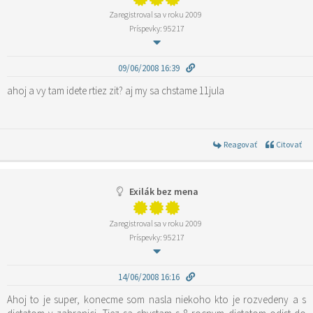
Zaregistroval sa v roku 2009
Príspevky: 95217
09/06/2008 16:39
ahoj a vy tam idete rtiez zit? aj my sa chstame 11jula
Reagovať
Citovať
Exilák bez mena
Zaregistroval sa v roku 2009
Príspevky: 95217
14/06/2008 16:16
Ahoj to je super, konecme som nasla niekoho kto je rozvedeny a s