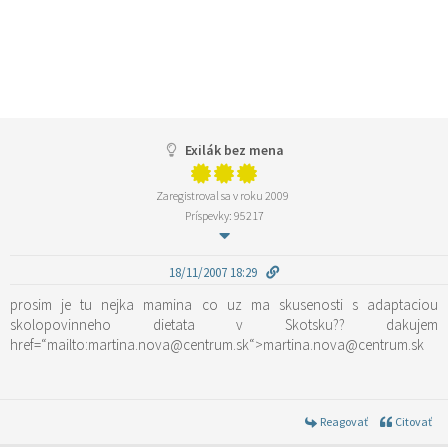
Exilák bez mena
Zaregistroval sa v roku 2009
Príspevky: 95217
18/11/2007 18:29
prosim je tu nejka mamina co uz ma skusenosti s adaptaciou
skolopovinneho dietata v Skotsku?? dakujem
href=“mailto:martina.nova@centrum.sk“>martina.nova@centrum.sk
Reagovať
Citovať