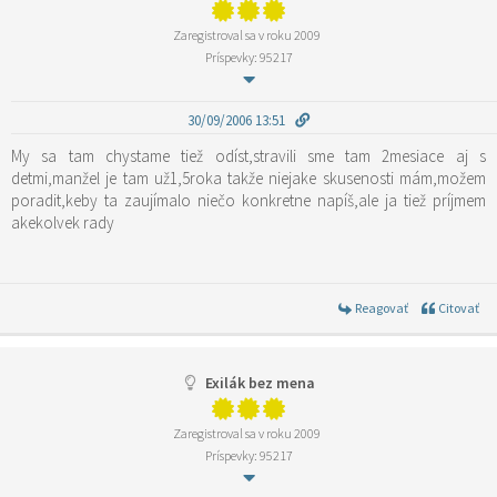
Zaregistroval sa v roku 2009
Príspevky: 95217
30/09/2006 13:51
My sa tam chystame tiež odíst,stravili sme tam 2mesiace aj s
detmi,manžel je tam už1,5roka takže niejake skusenosti mám,možem
poradit,keby ta zaujímalo niečo konkretne napíš,ale ja tiež príjmem
akekolvek rady
Reagovať
Citovať
Exilák bez mena
Zaregistroval sa v roku 2009
Príspevky: 95217