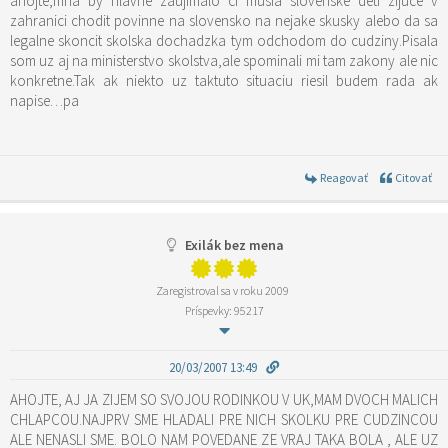
ahojte,mna by hlavne zaujimalo ci musia slovenske deti zijuce v
zahranici chodit povinne na slovensko na nejake skusky alebo da sa
legalne skoncit skolska dochadzka tym odchodom do cudziny.Pisala
som uz aj na ministerstvo skolstva,ale spominali mi tam zakony ale nic
konkretne.Tak ak niekto uz taktuto situaciu riesil budem rada ak
napise…pa
Reagovať
Citovať
Exilák bez mena
Zaregistroval sa v roku 2009
Príspevky: 95217
20/03/2007 13:49
AHOJTE, AJ JA ZIJEM SO SVOJOU RODINKOU V UK,MAM DVOCH MALICH
CHLAPCOU.NAJPRV SME HLADALI PRE NICH SKOLKU PRE CUDZINCOU
ALE NENASLI SME. BOLO NAM POVEDANE ZE VRAJ TAKA BOLA , ALE UZ