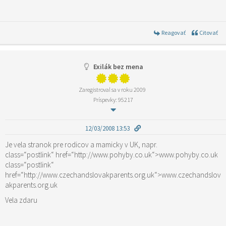
Reagovať
Citovať
Exilák bez mena
Zaregistroval sa v roku 2009
Príspevky: 95217
12/03/2008 13:53
Je vela stranok pre rodicov a mamicky v UK, napr.
class=“postlink“ href=“http://www.pohyby.co.uk“>www.pohyby.co.uk
class=“postlink“
href=“http://www.czechandslovakparents.org.uk“>www.czechandslov
akparents.org.uk
Vela zdaru