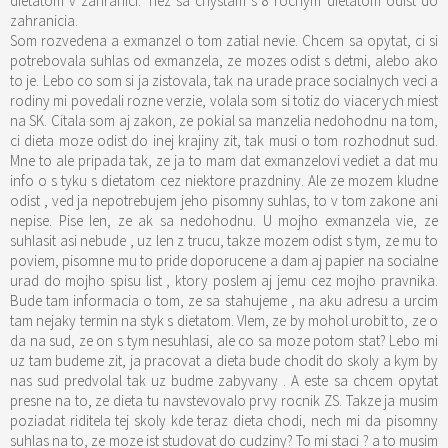
dietatom v zahranici. Tiez sa chystam s 8 rocnym dietatom odist do
zahranicia.
Som rozvedena a exmanzel o tom zatial nevie. Chcem sa opytat, ci si
potrebovala suhlas od exmanzela, ze mozes odist s detmi, alebo ako
to je. Lebo co som si ja zistovala, tak na urade prace socialnych veci a
rodiny mi povedali rozne verzie, volala som si totiz do viacerych miest
na SK. Citala som aj zakon, ze pokial sa manzelia nedohodnu na tom,
ci dieta moze odist do inej krajiny zit, tak musi o tom rozhodnut sud.
Mne to ale pripada tak, ze ja to mam dat exmanzelovi vediet a dat mu
info o s tyku s dietatom cez niektore prazdniny. Ale ze mozem kludne
odist , ved ja nepotrebujem jeho pisomny suhlas, to v tom zakone ani
nepise. Pise len, ze ak sa nedohodnu. U mojho exmanzela vie, ze
suhlasit asi nebude , uz len z trucu, takze mozem odist s tym, ze mu to
poviem, pisomne mu to pride doporucene a dam aj papier na socialne
urad do mojho spisu list , ktory poslem aj jemu cez mojho pravnika.
Bude tam informacia o tom, ze sa stahujeme , na aku adresu a urcim
tam nejaky termin na styk s dietatom. VIem, ze by mohol urobit to, ze o
da na sud, ze on s tym nesuhlasi, ale co sa moze potom stat? Lebo mi
uz tam budeme zit, ja pracovat a dieta bude chodit do skoly a kym by
nas sud predvolal tak uz budme zabyvany . A este sa chcem opytat
presne na to, ze dieta tu navstevovalo prvy rocnik ZS. Takze ja musim
poziadat riditela tej skoly kde teraz dieta chodi, nech mi da pisomny
suhlas na to, ze moze ist studovat do cudziny? To mi staci ? a to musim