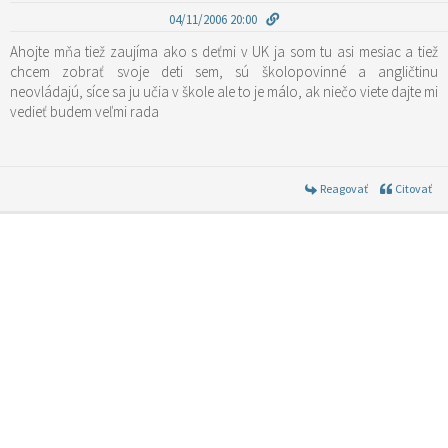
04/11/2006 20:00
Ahojte mňa tiež zaujíma ako s deťmi v UK ja som tu asi mesiac a tiež
chcem zobrať svoje deti sem, sú školopovinné a angličtinu
neovládajú, síce sa ju učia v škole ale to je málo, ak niečo viete dajte mi
vedieť budem veľmi rada
Reagovať
Citovať