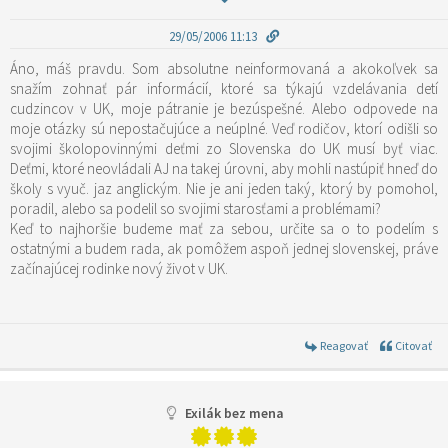
29/05/2006 11:13
Áno, máš pravdu. Som absolutne neinformovaná a akokoľvek sa
snažím zohnať pár informácií, ktoré sa týkajú vzdelávania detí
cudzincov v UK, moje pátranie je bezúspešné. Alebo odpovede na
moje otázky sú nepostačujúce a neúplné. Veď rodičov, ktorí odišli so
svojimi školopovinnými deťmi zo Slovenska do UK musí byť viac.
Deťmi, ktoré neovládali AJ na takej úrovni, aby mohli nastúpiť hneď do
školy s vyuč. jaz anglickým. Nie je ani jeden taký, ktorý by pomohol,
poradil, alebo sa podelil so svojimi starosťami a problémami?
Keď to najhoršie budeme mať za sebou, určite sa o to podelím s
ostatnými a budem rada, ak pomôžem aspoň jednej slovenskej, práve
začínajúcej rodinke nový život v UK.
Reagovať
Citovať
Exilák bez mena