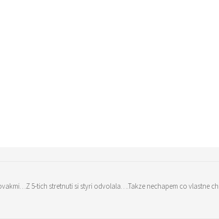
slovakmi…Z 5-tich stretnuti si styri odvolala….Takze nechapem co vlastne c