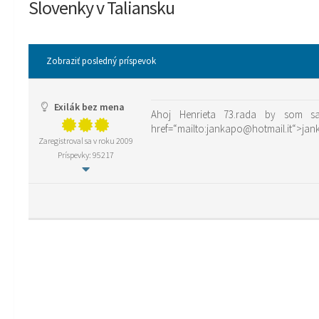
Slovenky v Taliansku
Zobraziť posledný príspevok
Exilák bez mena
Ahoj Henrieta 73.rada by som s
href=“mailto:jankapo@hotmail.it“>jan
Zaregistroval sa v roku 2009
Príspevky: 95217