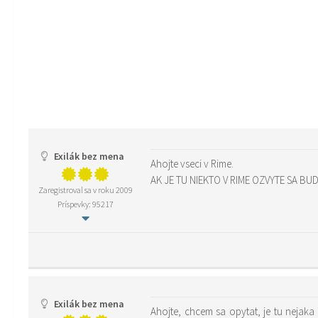
Exilák bez mena
Ahojte vseci v Rime.
AK JE TU NIEKTO V RIME OZVYTE SA B
Zaregistroval sa v roku 2009
Príspevky: 95217
Exilák bez mena
Ahojte, chcem sa opytat, je tu nejaka 