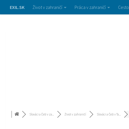
EXIL.SK
Život v zahraničí
Práca v zahraničí
Cesto
Slováci a Češi v za...
Život v zahraničí
Slováci a Češi v Ta...