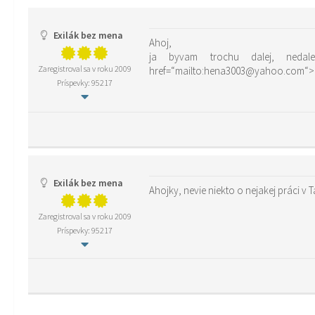
Exilák bez mena
Ahoj,
ja byvam trochu dalej, ned
Zaregistroval sa v roku 2009
href=“mailto:hena3003@yahoo.com
Príspevky: 95217
Exilák bez mena
Ahojky, nevie niekto o nejakej práci v 
Zaregistroval sa v roku 2009
Príspevky: 95217