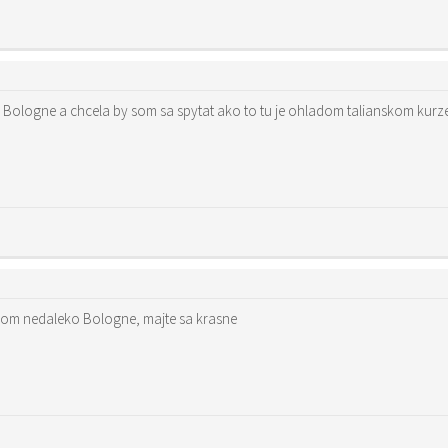
Ahojte. Pracujem v Taliansk
 som nedaleko Bologne, majte sa krasne