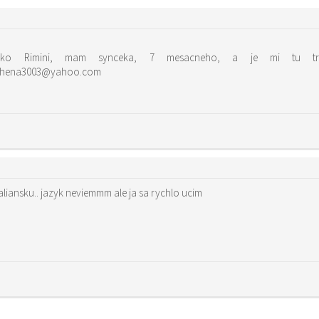
aleko Rimini, mam synceka, 7 mesacneho, a je mi tu 
“>hena3003@yahoo.com
Taliansku.. jazyk neviemmm ale ja sa rychlo ucim