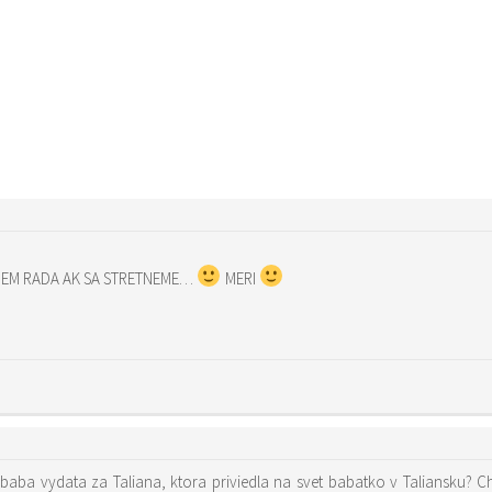
UDEM RADA AK SA STRETNEME…
MERI
baba vydata za Taliana, ktora priviedla na svet babatko v Taliansku? Chc