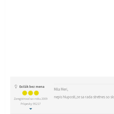
Exilák bez mena
Mila Meri,
nepis hluposti,ze sa rada stretnes so 
Zaregistroval sa v roku 2009
Príspevky: 95217