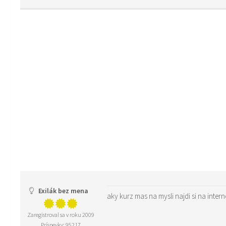
Exilák bez mena
aky kurz mas na mysli najdi si na inte
Zaregistroval sa v roku 2009
Príspevky: 95217