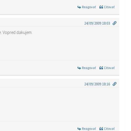
Reagovať
Citovať
24/09/2009 18:03
u, nedaleko Bologne a chcela by som sa spytat ako to tu je ohladom talianskom kurze. Vopred dakujem.
Reagovať
Citovať
24/09/2009 18:16
Reagovať
Citovať