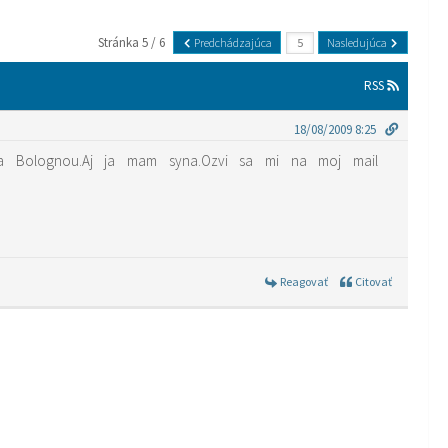
Stránka 5 / 6
Predchádzajúca
Nasledujúca
RSS
18/08/2009 8:25
 a Bolognou.Aj ja mam syna.Ozvi sa mi na moj mail
Reagovať
Citovať