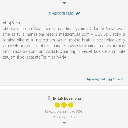
21/06/2005 17:50
Ahoj Sima,
ako sa vam dari?Volam sa Ivana a tiez byvam v Orlande.Pristahovali
sme sa tu s manzelom pred 7 mesiacmi.Ja som v USA uz 3 roky a
totalne nikoho tu nepoznam okrem mojho brata a sesternice ktory
ziju v OH.Tiez som citala ze tu mate slovensku komunitu a restauraciu
hmm rada by som tam zasla.Prosim daj mi vediet kde ste a ci mate
zaujem si pokecat atd.Tesim sa IVANA
Reagovať
Citovať
Exilák bez mena
Zaregistroval sa v roku 2009
Príspevky: 95217