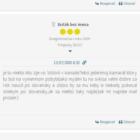
Reagovať
Citovať
Exilák bez mena
Zaregistroval sa v roku 2009
Príspevky: 95217
13/07/2005 8:20
je tu niekto kto zije vo Victorii v kanade?lebo jedenmoj kamarat ktory
tu bol na vymennom pobyte(ako myslim tu na svk)sa velmi dobre za
rok naucil po slovensky a zisloo by sa mu keby si niekedy pokecal
sniekym po slovensky,ak sa niekto taky najde,tak mi napiste mail
prosim:)
Reagovať
Citovať