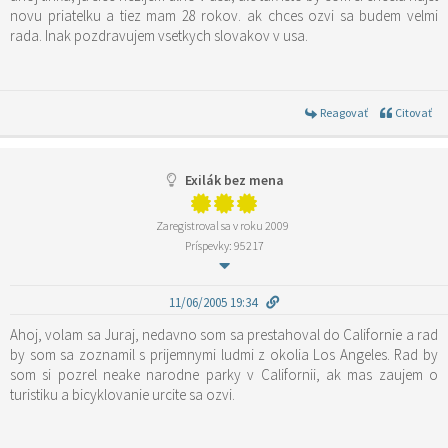
novu priatelku a tiez mam 28 rokov. ak chces ozvi sa budem velmi
rada. Inak pozdravujem vsetkych slovakov v usa.
Reagovať
Citovať
Exilák bez mena
Zaregistroval sa v roku 2009
Príspevky: 95217
11/06/2005 19:34
Ahoj, volam sa Juraj, nedavno som sa prestahoval do Californie a rad
by som sa zoznamil s prijemnymi ludmi z okolia Los Angeles. Rad by
som si pozrel neake narodne parky v Californii, ak mas zaujem o
turistiku a bicyklovanie urcite sa ozvi.