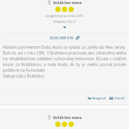
Exilák bez mena
Zaregistroval sa v roku 2009
Príspevky: 95217
25/05/2005 9:00
Hľadám pani menom Dada, ktorá sa vydala za Janíka do New Jersey.
Bolo to asi v roku 1991. V Bratislave pracovala ako zdravotna sestra
na rehabilitačnom oddelení ružinovskej nemocnice. Bývala s rodičmi
kúsok za Bratislavou a mala brata. Ak by ju niekto poznal prosím
pošlite mi na ňu kontakt.
Ďakuje Lida z Bratislavy
Reagovať
Citovať
Exilák bez mena