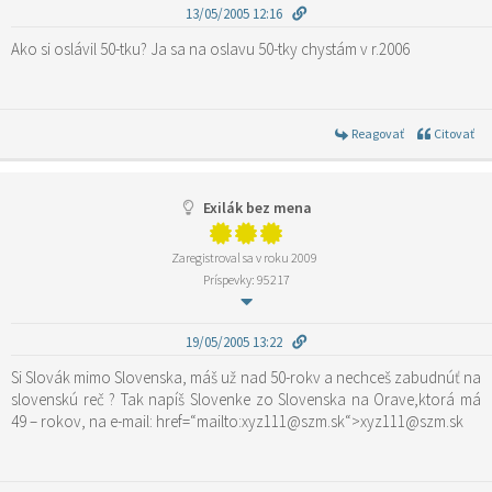
13/05/2005 12:16
Ako si oslávil 50-tku? Ja sa na oslavu 50-tky chystám v r.2006
Reagovať
Citovať
Exilák bez mena
Zaregistroval sa v roku 2009
Príspevky: 95217
19/05/2005 13:22
Si Slovák mimo Slovenska, máš už nad 50-rokv a nechceš zabudnúť na
slovenskú reč ? Tak napíš Slovenke zo Slovenska na Orave,ktorá má
49 – rokov, na e-mail: href=“mailto:xyz111@szm.sk“>xyz111@szm.sk