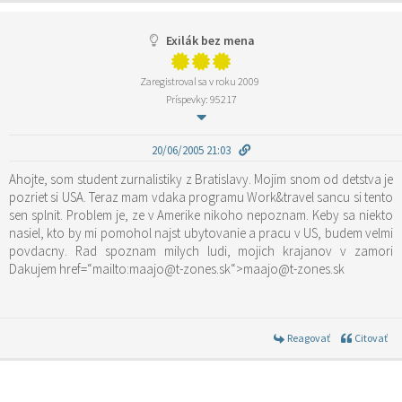
Exilák bez mena
Zaregistroval sa v roku 2009
Príspevky: 95217
20/06/2005 21:03
Ahojte, som student zurnalistiky z Bratislavy. Mojim snom od detstva je
pozriet si USA. Teraz mam vdaka programu Work&travel sancu si tento
sen splnit. Problem je, ze v Amerike nikoho nepoznam. Keby sa niekto
nasiel, kto by mi pomohol najst ubytovanie a pracu v US, budem velmi
povdacny. Rad spoznam milych ludi, mojich krajanov v zamori
Dakujem href=“mailto:maajo@t-zones.sk“>maajo@t-zones.sk
Reagovať
Citovať