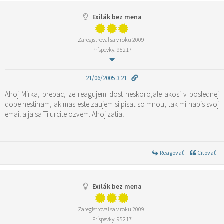
Exilák bez mena
Zaregistroval sa v roku 2009
Príspevky: 95217
21/06/2005 3:21
Ahoj Mirka, prepac, ze reagujem dost neskoro,ale akosi v poslednej
dobe nestiham, ak mas este zaujem si pisat so mnou, tak mi napis svoj
email a ja sa Ti urcite ozvem. Ahoj zatial
Reagovať
Citovať
Exilák bez mena
Zaregistroval sa v roku 2009
Príspevky: 95217