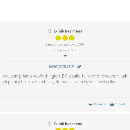
Exilák bez mena
Zaregistroval sa v roku 2009
Príspevky: 95217
04/03/2005 23:21
cau,som priamo vo Washington, DC a zatial tu nikoho nepoznam, tak
ak planujete nejake stretavky, daj vediet, rada by som prisla.diky
Reagovať
Citovať
Exilák bez mena