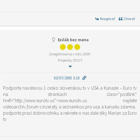
Reagovať
Citovať
Exilák bez mena
Zaregistroval sa v roku 2009
Príspevky: 95217
03/07/2005 3:18
Podporte navstevou 1 cesko slovenskou tv v USA a Kanade – Euro tv
na strankach
class=“postlink“
href=“http://www.eurotv.us“>www.eurotv.us
najdete
videoarchiv,forum s inzeraty a seznamkou pro usa a kanadu zdarma..
podporte praci dobrovolniku a reknete o nas dale diky Marian za Euro
tv