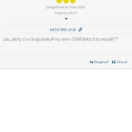
Zaregistroval sa v roku 2009
Príspevky: 95217
04/03/2005 23:26
cau, ale ty si vo Svajciarsku!!! my sme v USA!!!alebo ti to nevadi???
Reagovať
Citovať