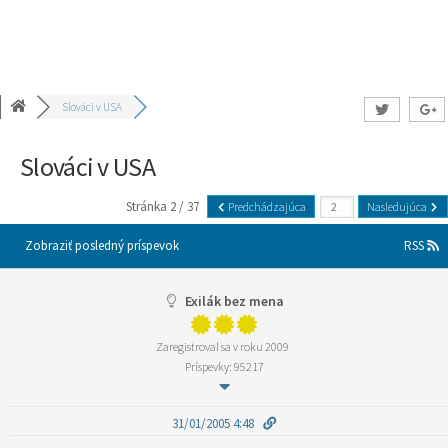
Slováci v USA
Slováci v USA
Stránka 2 / 37
Predchádzajúca
Nasledujúca
Zobraziť posledný príspevok
RSS
Exilák bez mena
Zaregistroval sa v roku 2009
Príspevky: 95217
31/01/2005 4:48