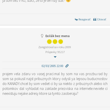
ja som tiez v NJ, staci, ze to je ten isty stat?
Reagovať
Citovať
Exilák bez mena
Zaregistroval sa v roku 2009
Príspevky: 95217
02/03/2005 22:00
prajem vela zdaru vo vasej praci.mal by som na vas prozbu.rad by
som sa pokusil najst pribuznych ktory odysli ya lepsou buducnostov
do KANADY.chcel by som vediet ci by sa niekto z pribuznych alebo ich
potomkov dal vyhladat na zaklade priezviska na internete.neviete ci
neexistuju nejake adresy ktore sa tymto zaoberaju?