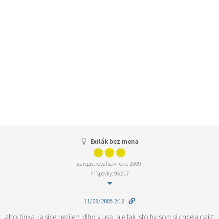
Exilák bez mena
Zaregistroval sa v roku 2009
Príspevky: 95217
11/06/2005 2:16
ahoj tinka, ja sice nezijem dlho v usa, ale tak isto by som si chcela najst