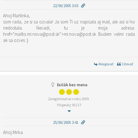
22/06/2005 3:03
Ahoj Martinka,
som rada, ze si sa ozvala! Ja som Ti uz napisala aj mail, ale asi si ho
nedostala. Nevadi, tu je moja adresa:
href=“mailto:mi.nova@post.sk“>mi.nova@post.sk Budem velmi rada
ak sa ozves :}
Reagovať
Citovať
Exilák bez mena
Zaregistroval sa v roku 2009
Príspevky: 95217
25/06/2005 3:41
Ahoj Mirka