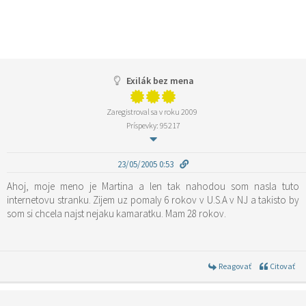
Exilák bez mena
Zaregistroval sa v roku 2009
Príspevky: 95217
23/05/2005 0:53
Ahoj, moje meno je Martina a len tak nahodou som nasla tuto
internetovu stranku. Zijem uz pomaly 6 rokov v U.S.A v NJ a takisto by
som si chcela najst nejaku kamaratku. Mam 28 rokov.
Reagovať
Citovať