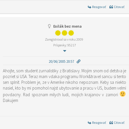
Reagovať
Citovať
Exilák bez mena
Zaregistroval sa v roku 2009
Príspevky: 95217
20/06/2005 20:57
Ahojte, som student zurnalistiky z Bratislavy. Mojim snom od detstva je
pozriet si USA. Teraz mam vdaka programu Work&travel sancu si tento
sen splnit. Problem je, ze v Amerike nikoho nepoznam. Keby sa niekto
nasiel, kto by mi pomohol najst ubytovanie a pracu v US, budem velmi
povdacny. Rad spoznam milych ludi, mojich krajanov v zamori
Dakujem
Reagovať
Citovať