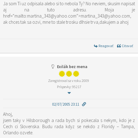
Ja som Ti uz odpisala alebo si to nebola Ty? No neviem, skusim napisat
aj na tuto adresu. Moja je
href=“mailto:martina_343@yahoo.com“>martina_343@yahoo.com,
ak chces tak sa ozvi, mne to stale trosku dlhsie trva,dakujem a ahoj
Reagovať
Citovať
Exilák bez mena
Zaregistroval sa v roku 2009
Príspevky: 95217
02/07/2005 23:11
Ahoj,
jsem taky v Hilsborough a rada bych si pokecala s nekym, kdo je z
Cech ci Slovenska. Budu rada kdyz se nekdo z Floridy – Tampa,
Orlando ozvete.