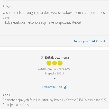
ahoj;
ja som v hillsborough. je tu dost vela slovakov. ak mas zaujem, tak sa
ozvi.
nikdy neuskodi niekoho zaujimaveho spoznat. (teba)
Reagovať
Citovať
Exilák bez mena
Zaregistroval sa v roku 2009
Príspevky: 95217
27/03/2005 3:10
Ahoj!
Poznate nejakych fajn ludi,ktori by byvali v Seattle (USA,Washington)??
Dakujem a tesim sa. Jan