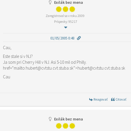
Exilák bez mena
Zaregistroval sa v roku 2009
Príspevky: 95217
01/05/2005 0:48
Cau,
Este stale si v NJ?
Ja som pri Cherry Hill v NJ. Asi 5-10 mil od Philly.
href=“mailto:hubert@cvtstu.cvt.stuba.sk“>hubert@cvtstu.cvt.stuba.sk
Cau
Reagovať
Citovať
Exilák bez mena