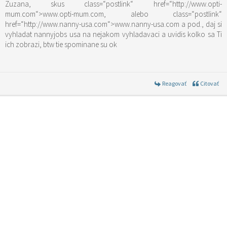
Zuzana, skus
class=“postlink“ href=“http://www.opti-
mum.com“>www.opti-mum.com
, alebo
class=“postlink“
href=“http://www.nanny-usa.com“>www.nanny-usa.com
a pod., daj si
vyhladat nannyjobs usa na nejakom vyhladavaci a uvidis kolko sa Ti
ich zobrazi, btw tie spominane su ok
Reagovať
Citovať