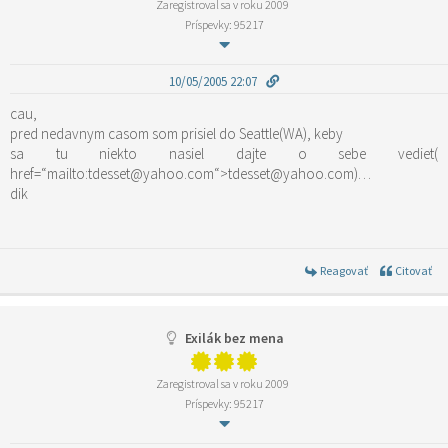
Zaregistroval sa v roku 2009
Príspevky: 95217
10/05/2005 22:07
cau,
pred nedavnym casom som prisiel do Seattle(WA), keby
sa tu niekto nasiel dajte o sebe vediet(
href=“mailto:tdesset@yahoo.com“>tdesset@yahoo.com)…
dik
Reagovať
Citovať
Exilák bez mena
Zaregistroval sa v roku 2009
Príspevky: 95217