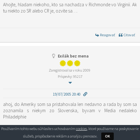
Ahojte, hladam niekoho, kto sa nachadza v Richmonde vo Virginii. Ak
tu niekto zo SR alebo CR je, ozvite sa….
Reagovať
Citovať
Exilák bez mena
Zaregistroval sa v roku 2009
Príspevky: 95217
19/07/2005 20:40
ahoj, do Ameriky som sa pristahovala len nedavno a rada by som sa
zoznamila s niekym zo Slovenska, byvam v Media nedaleko
Philadelphie
Používaním tohto webu súhlasíte s uchovávaním
cookies
, ktoré používame na poskytovanie
služieb, prispôsobenie reklám a analýzu prenosov.
OK