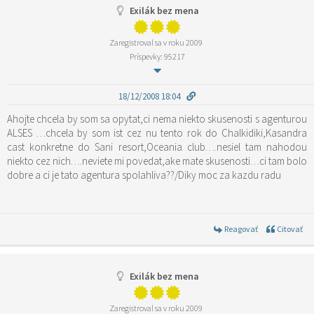
Exilák bez mena
Zaregistroval sa v roku 2009
Príspevky: 95217
18/12/2008 18:04
Ahojte chcela by som sa opytat,ci nema niekto skusenosti s agenturou
ALSES …chcela by som ist cez nu tento rok do Chalkidiki,Kasandra
cast konkretne do Sani resort,Oceania club….nesiel tam nahodou
niekto cez nich….neviete mi povedat,ake mate skusenosti…ci tam bolo
dobre a ci je tato agentura spolahliva??/Diky moc za kazdu radu
Reagovať
Citovať
Exilák bez mena
Zaregistroval sa v roku 2009