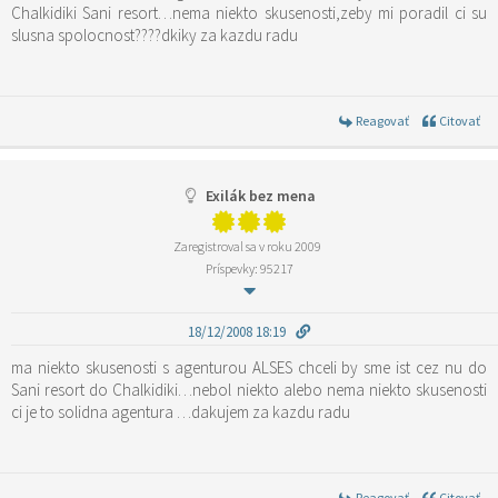
Chalkidiki Sani resort…nema niekto skusenosti,zeby mi poradil ci su
slusna spolocnost????dkiky za kazdu radu
Reagovať
Citovať
Exilák bez mena
Zaregistroval sa v roku 2009
Príspevky: 95217
18/12/2008 18:19
ma niekto skusenosti s agenturou ALSES chceli by sme ist cez nu do
Sani resort do Chalkidiki…nebol niekto alebo nema niekto skusenosti
ci je to solidna agentura …dakujem za kazdu radu
Reagovať
Citovať