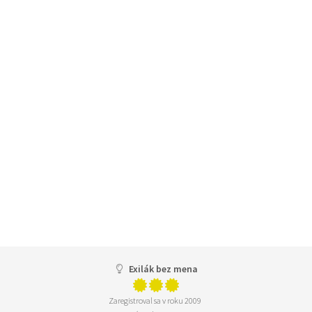
Exilák bez mena
Zaregistroval sa v roku 2009