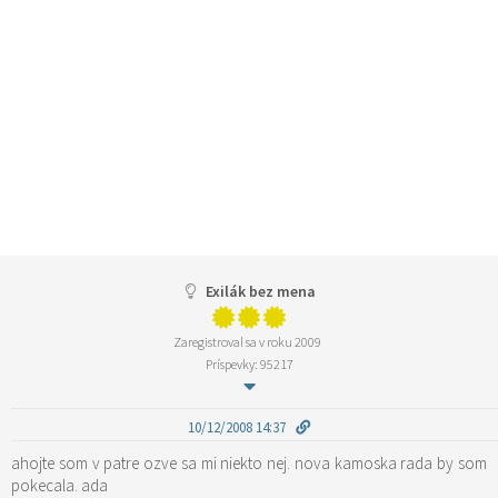
Exilák bez mena
Zaregistroval sa v roku 2009
Príspevky: 95217
10/12/2008 14:37
ahojte som v patre ozve sa mi niekto nej. nova kamoska rada by som
pokecala. ada