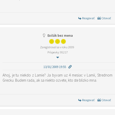
Reagovať
Citovať
Exilák bez mena
Zaregistroval sa v roku 2009
Príspevky: 95217
13/01/2009 19:55
Ahoj, je tu niekdo z Lamie? Ja byvam uz 4 mesiac v Lamii, Strednom
Grecku. Budem rada, ak sa niekto ozvete, kto ste blizko mna.
Reagovať
Citovať