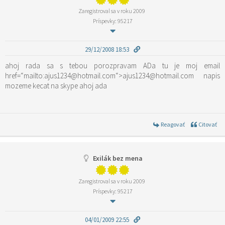
Zaregistroval sa v roku 2009
Príspevky: 95217
29/12/2008 18:53
ahoj rada sa s tebou porozpravam ADa tu je moj email
href=“mailto:ajus1234@hotmail.com“>ajus1234@hotmail.com napis
mozeme kecat na skype ahoj ada
Reagovať
Citovať
Exilák bez mena
Zaregistroval sa v roku 2009
Príspevky: 95217
04/01/2009 22:55