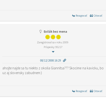
Reagovať
Citovať
Exilák bez mena
Zaregistroval sa v roku 2009
Príspevky: 95217
08/12/2008 16:29
ahojte najde sa tu niekto z okolia Giannitsa??? Skocime na kavicku, bo
uz aj slovensky zabudnem:)
Reagovať
Citovať