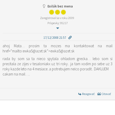
Exilák bez mena
Zaregistroval sa v roku 2009
Príspevky: 95217
17/12/2008 21:57
ahoj Mata… prosim ta mozes ma kontaktowat na mail
href=“mailto:ewka5@azet.sk“>ewka5@azet.sk
rada by som sa ta nieco spytala ohladom grecka… lebo som si
precitala ze zijes v tesaloniakx uz tri roky.. ja tam xodim po sebe uz 3
roky kazde leto na 4 mesiace..a potrebujem neico poradit.. DAKUJEM
cakam na mail…..
Reagovať
Citovať