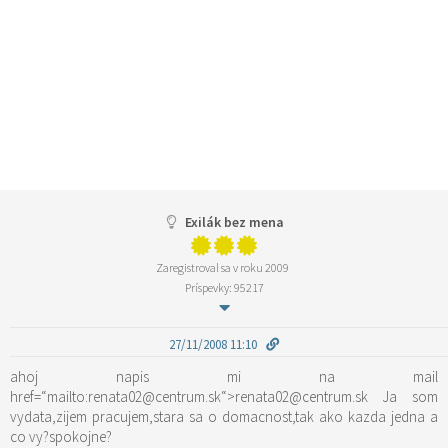
Exilák bez mena
Zaregistroval sa v roku 2009
Príspevky: 95217
27/11/2008 11:10
ahoj napis mi na mail
href=“mailto:renata02@centrum.sk“>renata02@centrum.sk Ja som
vydata,zijem pracujem,stara sa o domacnost,tak ako kazda jedna a
co vy?spokojne?