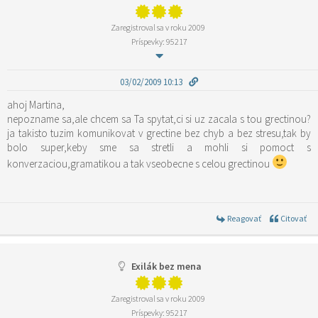
Zaregistroval sa v roku 2009
Príspevky: 95217
03/02/2009 10:13
ahoj Martina,
nepozname sa,ale chcem sa Ta spytat,ci si uz zacala s tou grectinou?
ja takisto tuzim komunikovat v grectine bez chyb a bez stresu,tak by
bolo super,keby sme sa stretli a mohli si pomoct s
konverzaciou,gramatikou a tak vseobecne s celou grectinou
Reagovať
Citovať
Exilák bez mena
Zaregistroval sa v roku 2009
Príspevky: 95217