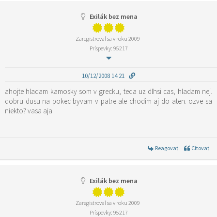
Exilák bez mena
Zaregistroval sa v roku 2009
Príspevky: 95217
10/12/2008 14:21
ahojte hladam kamosky som v grecku, teda uz dlhsi cas, hladam nej.
dobru dusu na pokec byvam v patre ale chodim aj do aten. ozve sa
niekto? vasa aja
Reagovať
Citovať
Exilák bez mena
Zaregistroval sa v roku 2009
Príspevky: 95217