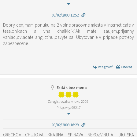
03/02/2009 11:52
Dobry den,mam ponuku na 2 volne pracovne miesta v internet cafe v
tesalonikach a vna chalkidiki.Ak mate zaujem,prijemny
vzhlad,ovladate anglictinu,ozvyte sa. Ubytovanie v pripade potreby
zabezpecene.
Reagovať
Citovať
Exilák bez mena
Zaregistroval sa v roku 2009
Príspevky: 95217
03/02/2009 16:29
GRECKO= CHUJO.VA KRAJINA SPINAVA NEROZVINUTA IDIOTSKA