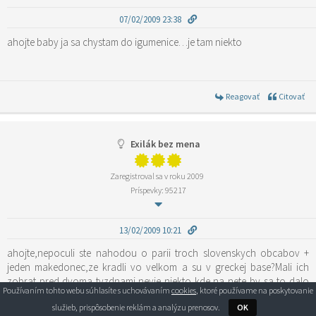
07/02/2009 23:38
ahojte baby ja sa chystam do igumenice…je tam niekto
Reagovať
Citovať
Exilák bez mena
Zaregistroval sa v roku 2009
Príspevky: 95217
13/02/2009 10:21
ahojte,nepoculi ste nahodou o parii troch slovenskych obcabov +
jeden makedonec,ze kradli vo velkom a su v greckej base?Mali ich
zobrat pred dvoma tyzdnami,nevie niekto kde na nete by sa to dalo
Používaním tohto webu súhlasíte s uchovávaním
cookies
, ktoré používame na poskytovanie
najst,ze boli aj v greckej telke.
služieb, prispôsobenie reklám a analýzu prenosov.
OK