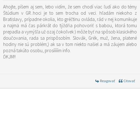
Ahojte, píšem aj sem, lebo vidím, že sem chodí viac ľudí ako do témy
Štúdium v GR..hoci je to sem trocha od veci. hľadám niekoho z
Bratislavy, prípadne okolia, kto gréčtinu ovláda, rád v nej komunikuje
a najmä má čas párkrát do týždňa pohovoriť s babou, ktorá tomu
prepadla a vymýšľa už ozaj čokoľvek:) môže byť na spôsob klasického
doučovania, rada sa prispôsobím. Slovák, Grék, muž, žena, platené
hodiny nie sú problém;) ak sa v tom niekto našiel a má záujem alebo
pozná takúto osobu, prosííííím info.
ĎKJM!!
Reagovať
Citovať