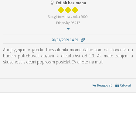
Exilák bez mena
Zaregistroval sa v roku 2009
Príspevky: 95217
20/01/2009 14:39
Ahojky,zijem v grecku thessaloniki momentalne som na slovensku a
budem potrebovat au/pair k dietatu.Asi od 1.3. Ak mate zaujem a
skusenosti s detmi poprosim posielat CV a foto na mail.
Reagovať
Citovať