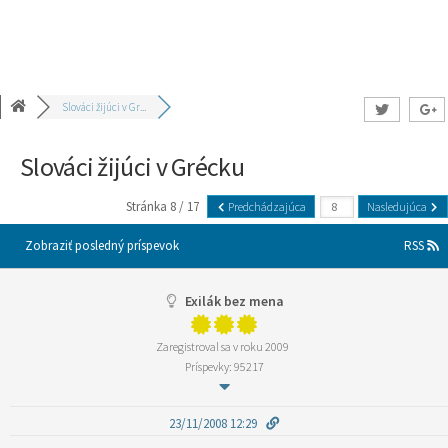
Slováci žijúci v Gr...
Slováci žijúci v Grécku
Stránka 8 / 17
Predchádzajúca
Nasledujúca
Zobraziť posledný príspevok
RSS
Exilák bez mena
Zaregistroval sa v roku 2009
Príspevky: 95217
23/11/2008 12:29