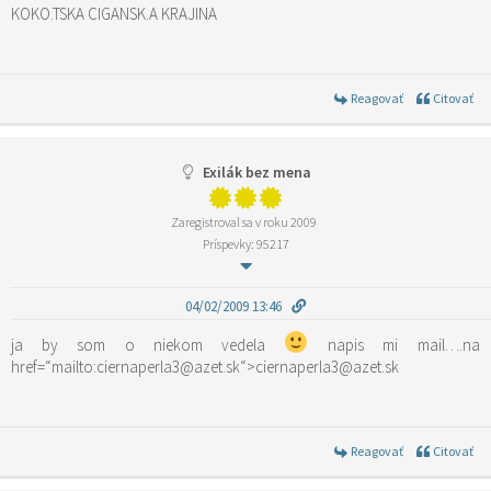
KOKO.TSKA CIGANSK.A KRAJINA
Reagovať
Citovať
Exilák bez mena
Zaregistroval sa v roku 2009
Príspevky: 95217
04/02/2009 13:46
ja by som o niekom vedela
napis mi mail….na
href=“mailto:ciernaperla3@azet.sk“>ciernaperla3@azet.sk
Reagovať
Citovať