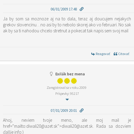
06/01/2009 17:48
Ja by som sa moznoze aj na to dala, teraz aj doucujem nejakych
grekov slovencinu…no asi by to nebolo skorej ako vo februari. No sak
ak by sa ti nahodou chcelo stretnut a pokecat tak napis sem svoj mail
Reagovať
Citovať
Exilák bez mena
Zaregistroval sa v roku 2009
Príspevky: 95217
07/01/2009 20:01
Ahoj, neviem tvoje meno, ale moj mail je
href=“mailto:diwali20@azet.sk“>diwali20@azet.sk. Rada sa dozviem
ďalšie info:)