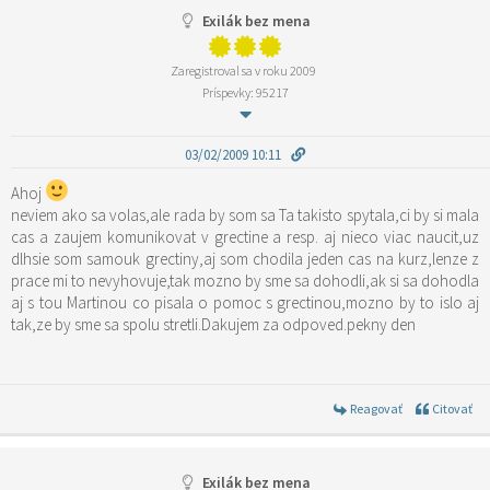
Exilák bez mena
Zaregistroval sa v roku 2009
Príspevky: 95217
03/02/2009 10:11
Ahoj
neviem ako sa volas,ale rada by som sa Ta takisto spytala,ci by si mala
cas a zaujem komunikovat v grectine a resp. aj nieco viac naucit,uz
dlhsie som samouk grectiny,aj som chodila jeden cas na kurz,lenze z
prace mi to nevyhovuje,tak mozno by sme sa dohodli,ak si sa dohodla
aj s tou Martinou co pisala o pomoc s grectinou,mozno by to islo aj
tak,ze by sme sa spolu stretli.Dakujem za odpoved.pekny den
Reagovať
Citovať
Exilák bez mena