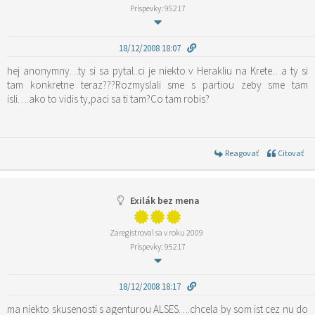
Príspevky: 95217
18/12/2008 18:07
hej anonymny…ty si sa pytal..ci je niekto v Herakliu na Krete…a ty si
tam konkretne teraz???Rozmyslali sme s partiou zeby sme tam
isli….ako to vidis ty,paci sa ti tam?Co tam robis?
Reagovať
Citovať
Exilák bez mena
Zaregistroval sa v roku 2009
Príspevky: 95217
18/12/2008 18:17
ma niekto skusenosti s agenturou ALSES….chcela by som ist cez nu do