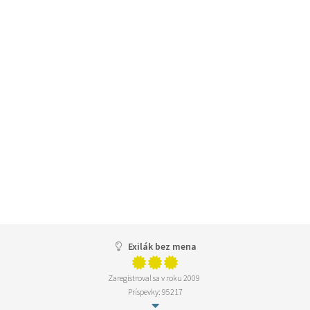
Exilák bez mena
Zaregistroval sa v roku 2009
Príspevky: 95217