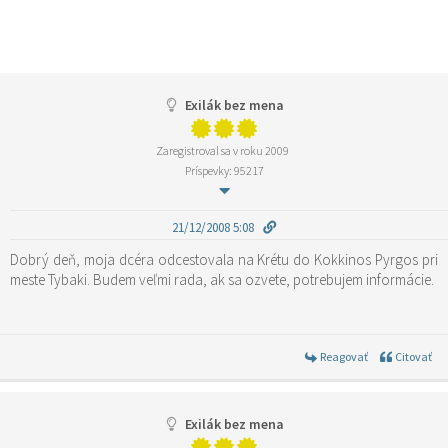
Exilák bez mena
Zaregistroval sa v roku 2009
Príspevky: 95217
21/12/2008 5:08
Dobrý deň, moja dcéra odcestovala na Krétu do Kokkinos Pyrgos pri
meste Tybaki. Budem veľmi rada, ak sa ozvete, potrebujem informácie.
Reagovať
Citovať
Exilák bez mena