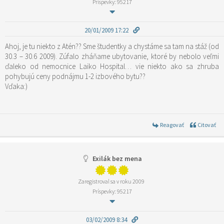
Príspevky: 95217
20/01/2009 17:22
Ahoj, je tu niekto z Atén?? Sme študentky a chystáme sa tam na stáž (od
30.3 – 30.6 2009). Zúfalo zháňame ubytovanie, ktoré by nebolo veľmi
ďaleko od nemocnice Laiko Hospital… vie niekto ako sa zhruba
pohybujú ceny podnájmu 1-2 izbového bytu??
Vďaka:)
Reagovať
Citovať
Exilák bez mena
Zaregistroval sa v roku 2009
Príspevky: 95217
03/02/2009 8:34