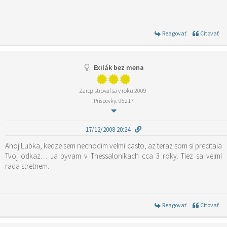
Reagovať
Citovať
Exilák bez mena
Zaregistroval sa v roku 2009
Príspevky: 95217
17/12/2008 20:24
Ahoj Lubka, kedze sem nechodim velmi casto, az teraz som si precitala
Tvoj odkaz… Ja byvam v Thessalonikach cca 3 roky. Tiez sa velmi
rada stretnem.
Reagovať
Citovať