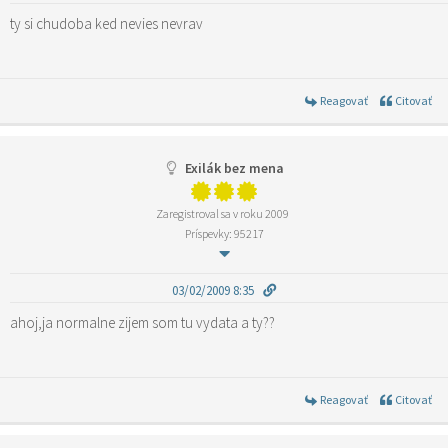
ty si chudoba ked nevies nevrav
Reagovať
Citovať
Exilák bez mena
Zaregistroval sa v roku 2009
Príspevky: 95217
03/02/2009 8:35
ahoj,ja normalne zijem som tu vydata a ty??
Reagovať
Citovať