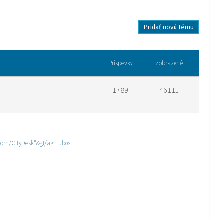
Pridať novú tému
Príspevky
Zobrazené
1789
46111
l.com/CityDesk"&gt/a> Lubos