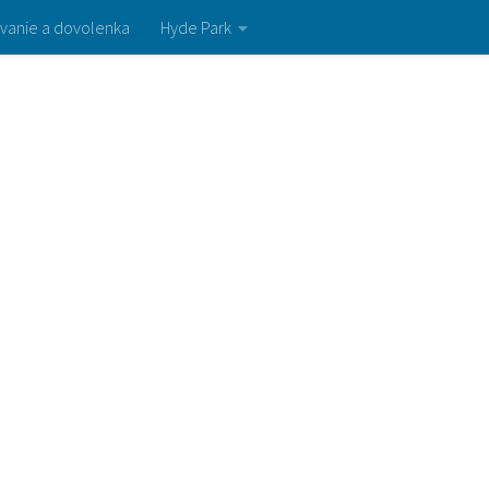
vanie a dovolenka
Hyde Park