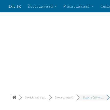
EXIL.SK
Život v zahraničí
Práca v zahraničí
Cesto
Slováci a Češi v za...
Život v zahraničí
Slováci a Češi v Au...