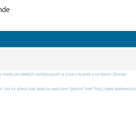
ande
vne miesto pre všetkých nachádzajúcich sa práve v Austrálii a na Novom Zélande!
mi - but na adresu hore alebo cez web class="postlink" href="http://www.borderemai