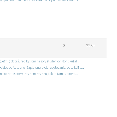
ezpeci iba min. peniaze cloveku a popri tom studovat col...
3
2289
(veľmi ) dobrá. rád by som názory študentov ktorí skúšal...
s do Australie. Zaplatena skola, ubytovanie. Je to koli to...
ieco napisane v trestnom restriku, tak ta tam isto nepu...