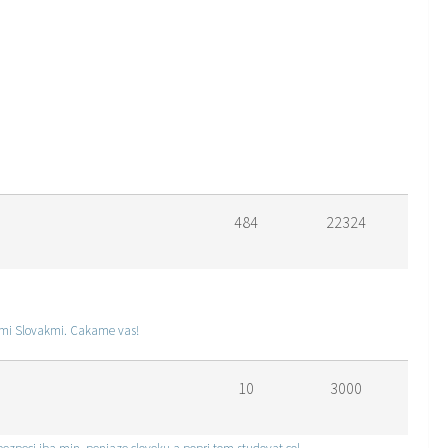
484
22324
jsimi Slovakmi. Cakame vas!
10
3000