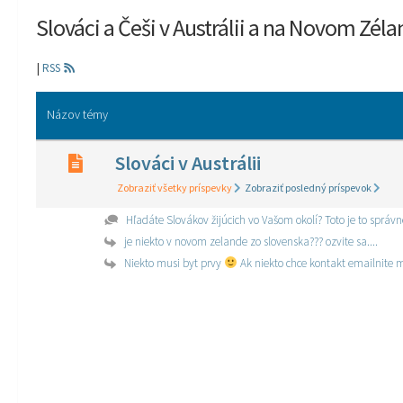
Slováci a Češi v Austrálii a na Novom Zél
|
RSS
Názov témy
Slováci v Austrálii
Zobraziť všetky príspevky
Zobraziť posledný príspevok
Hľadáte Slovákov žijúcich vo Vašom okolí? Toto je to sprá
je niekto v novom zelande zo slovenska??? ozvite sa....
Niekto musi byt prvy
Ak niekto chce kontakt emailnite 