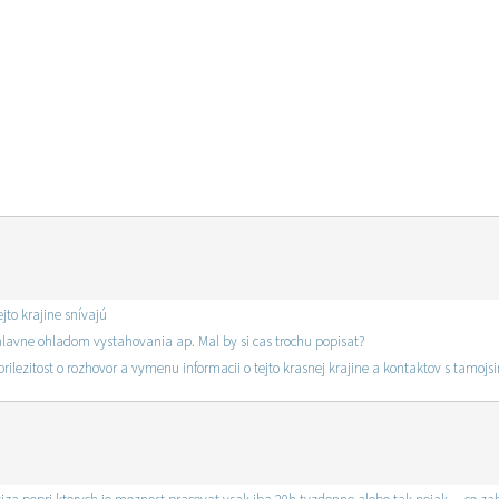
jto krajine snívajú
hlavne ohladom vystahovania ap. Mal by si cas trochu popisat?
u prilezitost o rozhovor a vymenu informacii o tejto krasnej krajine a kontaktov s tamo