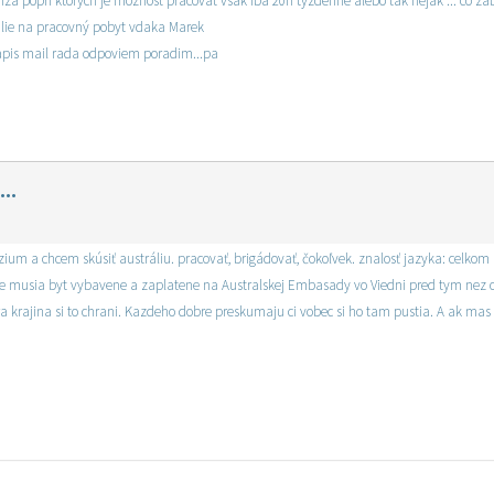
iza popri ktorych je moznost pracovat vsak iba 20h tyzdenne alebo tak nejak ... co zab
ralie na pracovný pobyt vdaka Marek
apis mail rada odpoviem poradim...pa
..
ium a chcem skúsiť austráliu. pracovať, brigádovať, čokoľvek. znalosť jazyka: celkom 
 musia byt vybavene a zaplatene na Australskej Embasady vo Viedni pred tym nez odide
a krajina si to chrani. Kazdeho dobre preskumaju ci vobec si ho tam pustia. A ak mas n