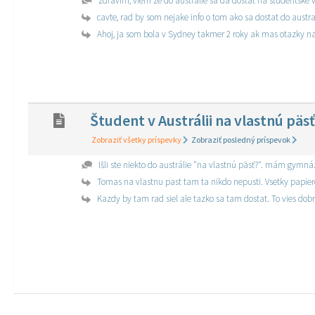
zdravim, viem ze do australie sa da dostať na studentske v
cavte, rad by som nejake info o tom ako sa dostat do aust
Ahoj, ja som bola v Sydney takmer 2 roky ak mas otazky n
Študent v Austrálii na vlastnú päsť.
Zobraziť všetky príspevky
Zobraziť posledný príspevok
Išli ste niekto do austrálie "na vlastnú päsť?". mám gymnáz
Tomas na vlastnu past tam ta nikdo nepusti. Vsetky papiere
Kazdy by tam rad siel ale tazko sa tam dostat. To vies dobr