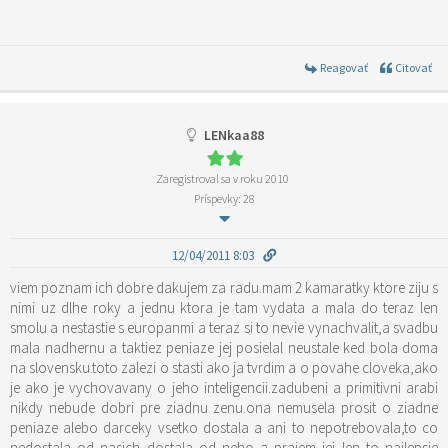
Reagovať
Citovať
LENkaa88
Zaregistroval sa v roku 2010
Príspevky: 28
12/04/2011 8:03
viem poznam ich dobre dakujem za radu.mam 2 kamaratky ktore ziju s
nimi uz dlhe roky a jednu ktora je tam vydata a mala do teraz len
smolu a nestastie s europanmi a teraz si to nevie vynachvalit,a svadbu
mala nadhernu a taktiez peniaze jej posielal neustale ked bola doma
na slovensku.toto zalezi o stasti ako ja tvrdim a o povahe cloveka,ako
je ako je vychovavany o jeho inteligencii.zadubeni a primitivni arabi
nikdy nebude dobri pre ziadnu zenu.ona nemusela prosit o ziadne
peniaze alebo darceky vsetko dostala a ani to nepotrebovala,to co
nedostala od nasich dostala od neho a prajem jej len to najlepsie