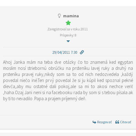
mamina
Zaregistroval sa v roku 2011
Príspevky: 8
29/04/2011 7:30
Ahoj Janka mám na teba dve otázky čo to znamená ked egyptan
moslim nosí striebornú obrúčku na prsteníku lavej ruky a druhý na
prsteníku pravej ruky,nikdy som sa to od nich nedozvedela ,každý
povedal niečo iné.Ten prvý povedal že si ju kúpil ked spoznal pekné
dievča,aby mu ostatné dali pokoj,ale sa mi to akosi nechce veriť
,haha.Ozaj Jani neni si na facebooku rada by som si s tebou písala ak
by ti to nevadilo .Papa a prajem príjemný deň.
Reagovať
Citovať