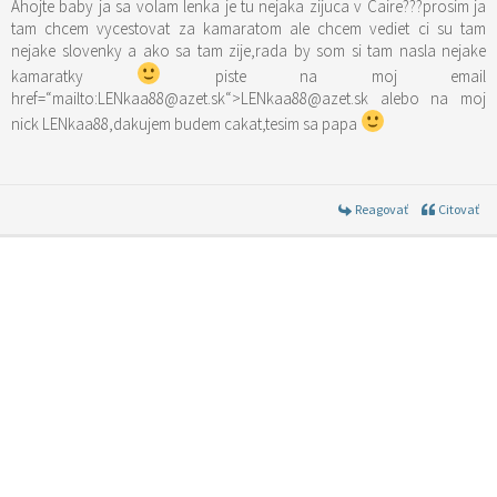
Ahojte baby ja sa volam lenka je tu nejaka zijuca v Caire???prosim ja
tam chcem vycestovat za kamaratom ale chcem vediet ci su tam
nejake slovenky a ako sa tam zije,rada by som si tam nasla nejake
kamaratky
piste na moj email
href=“mailto:LENkaa88@azet.sk“>LENkaa88@azet.sk alebo na moj
nick LENkaa88,dakujem budem cakat,tesim sa papa
Reagovať
Citovať