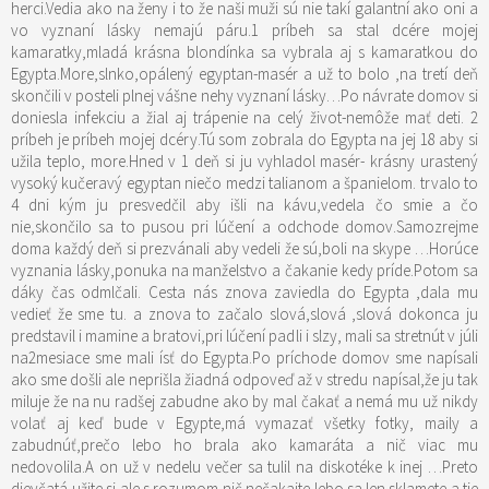
herci.Vedia ako na ženy i to že naši muži sú nie takí galantní ako oni a
vo vyznaní lásky nemajú páru.1 príbeh sa stal dcére mojej
kamaratky,mladá krásna blondínka sa vybrala aj s kamaratkou do
Egypta.More,slnko,opálený egyptan-masér a už to bolo ,na tretí deň
skončili v posteli plnej vášne nehy vyznaní lásky…Po návrate domov si
doniesla infekciu a žial aj trápenie na celý život-nemôže mať deti. 2
príbeh je príbeh mojej dcéry.Tú som zobrala do Egypta na jej 18 aby si
užila teplo, more.Hned v 1 deň si ju vyhladol masér- krásny urastený
vysoký kučeravý egyptan niečo medzi talianom a španielom. trvalo to
4 dni kým ju presvedčil aby išli na kávu,vedela čo smie a čo
nie,skončilo sa to pusou pri lúčení a odchode domov.Samozrejme
doma každý deň si prezvánali aby vedeli že sú,boli na skype …Horúce
vyznania lásky,ponuka na manželstvo a čakanie kedy príde.Potom sa
dáky čas odmlčali. Cesta nás znova zaviedla do Egypta ,dala mu
vedieť že sme tu. a znova to začalo slová,slová ,slová dokonca ju
predstavil i mamine a bratovi,pri lúčení padli i slzy, mali sa stretnút v júli
na2mesiace sme mali ísť do Egypta.Po príchode domov sme napísali
ako sme došli ale neprišla žiadná odpoveď až v stredu napísal,že ju tak
miluje že na nu radšej zabudne ako by mal čakať a nemá mu už nikdy
volať aj keď bude v Egypte,má vymazať všetky fotky, maily a
zabudnúť,prečo lebo ho brala ako kamaráta a nič viac mu
nedovolila.A on už v nedelu večer sa tulil na diskotéke k inej …Preto
dievčatá,užite si ale s rozumom,nič nečakajte lebo sa len sklamete a tie