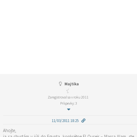
Majtika
Zaregistroval sa v roku 2011
Príspevky: 3
11/03/2011 18:25
Ahojte,
ja sa chystám v júli do Egypta, konkrétne El Quseir – Marsa Alam, ste