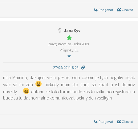
Reagovať
Citovať
JanaKyv
Zaregistroval sa v roku 2009
Príspevky: 11
27/04/2011 8:26
mila Mamina, dakujem velmi pekne, ono casom je tych negativ nejak
viac sa mi zda
niekedy mam sto chuti sa zbalit a ist domov
navzdy….
dufam, ze toto forum bude zas k uzitku po registracii a
bude sa tu dat normalne komunikovat..pekny den vsetkym
Reagovať
Citovať