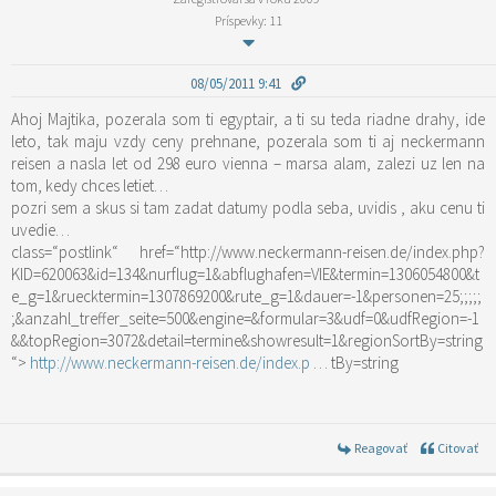
Príspevky: 11
08/05/2011 9:41
Ahoj Majtika, pozerala som ti egyptair, a ti su teda riadne drahy, ide
leto, tak maju vzdy ceny prehnane, pozerala som ti aj neckermann
reisen a nasla let od 298 euro vienna – marsa alam, zalezi uz len na
tom, kedy chces letiet…
pozri sem a skus si tam zadat datumy podla seba, uvidis , aku cenu ti
uvedie…
class=“postlink“ href=“http://www.neckermann-reisen.de/index.php?
KID=620063&id=134&nurflug=1&abflughafen=VIE&termin=1306054800&t
e_g=1&ruecktermin=1307869200&rute_g=1&dauer=-1&personen=25;;;;;
;&anzahl_treffer_seite=500&engine=&formular=3&udf=0&udfRegion=-1
&&topRegion=3072&detail=termine&showresult=1&regionSortBy=string
“>
http://www.neckermann-reisen.de/index.p
… tBy=string
Reagovať
Citovať