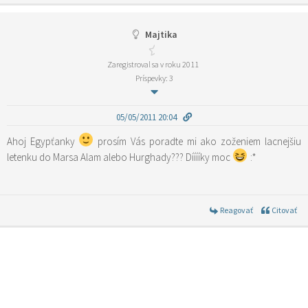
Majtika
Zaregistroval sa v roku 2011
Príspevky: 3
05/05/2011 20:04
Ahoj Egypťanky
prosím Vás poradte mi ako zoženiem lacnejšiu
letenku do Marsa Alam alebo Hurghady??? Dííííky moc
:*
Reagovať
Citovať