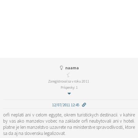
naama
Zaregistroval sa v roku 2011
Príspevky: 1
12/07/2011 12:45
orfi neplati ani v celom egypte, okrem turistickych destinacii. v kahire
by vas ako manzelov vobec na zaklade orfi neubytovali ani v hoteli.
platne je len manzelstvo uzavrete na ministerstve spravodlivosti, ktore
sa da aj na slovensku legalizovat.