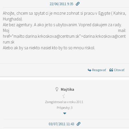
22/06/2011 9:35
Ahojte, chcem sa spytat ci je mozne zohnat si pracu v Egypte ( Kahira,
Hurghada).
Ale bez agentury. A ako je to s ubytovanim. Vopred dakujem za rady.
Moj mail:
href=“mailto:darina.krkoskova@centrum.sk“>darina.krkoskova@cent
rum.sk
Alebo ak by sa niekto nasiel kto by to so mnou riskol.
Reagovať
Citovať
Majtika
Zaregistroval sa v roku 2011
Príspevky: 3
03/07/2011 11:43