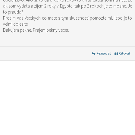
ak som vydata a zijem 2 roky v Egypte, tak po 2 rokoch je to mozne. Je
to prauda?
Prosim Vas Vsetkych co mate s tym skusenosti pomozte mi, lebo je to
velmi dolezite.
Dakujem pekne. Prajem pekny vecer.
Reagovať
Citovať