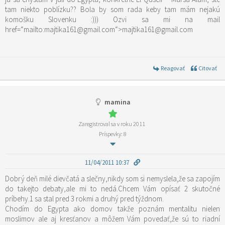
tam niekto poblízku?? Bola by som rada keby tam mám nejakú
komošku Slovenku :))) Ozvi sa mi na mail
href=“mailto:majtika161@gmail.com“>majtika161@gmail.com
Reagovať
Citovať
mamina
Zaregistroval sa v roku 2011
Príspevky: 8
11/04/2011 10:37
Dobrý deň milé dievčatá a slečny,nikdy som si nemyslela,že sa zapojím
do takejto debaty,ale mi to nedá.Chcem Vám opísať 2 skutočné
príbehy.1 sa stal pred 3 rokmi a druhý pred týždnom.
Chodím do Egypta ako domov takže poznám mentalitu nielen
moslimov ale aj kresťanov a môžem Vám povedať,že sú to riadní