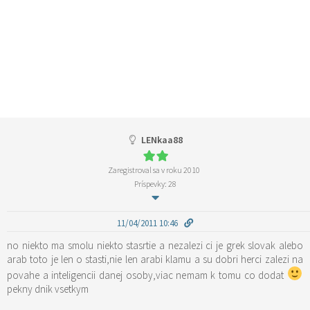
LENkaa88
Zaregistroval sa v roku 2010
Príspevky: 28
11/04/2011 10:46
no niekto ma smolu niekto stasrtie a nezalezi ci je grek slovak alebo
arab toto je len o stasti,nie len arabi klamu a su dobri herci zalezi na
povahe a inteligencii danej osoby,viac nemam k tomu co dodat
pekny dnik vsetkym