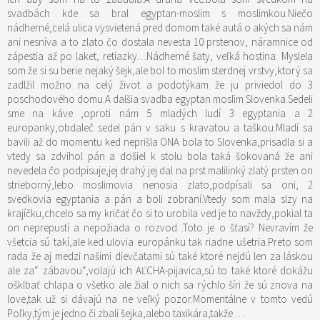
svadbách kde sa bral egyptan-moslim s moslimkou.Niečo
nádherné,celá ulica vysvietená pred domom také autá o akých sa nám
ani nesníva a to zlato čo dostala nevesta 10 prstenov, náramnice od
zápestia až po laket, retiazky…Nádherné šaty, veľká hostina. Myslela
som že si su berie nejaký šejk,ale bol to moslim sterdnej vrstvy,ktorý sa
zadlžil možno na celý život a podotýkam že ju priviedol do 3
poschodového domu.A dalšia svadba egyptan moslim Slovenka.Sedeli
sme na káve ,oproti nám 5 mladých ludí 3 egyptania a 2
europanky,obdaleč sedel pán v saku s kravatou a taškou.Mladí sa
bavili až do momentu ked neprišla ONA bola to Slovenka,prisadla si a
vtedy sa zdvihol pán a došiel k stolu bola taká šokovaná že ani
nevedela čo podpisuje,jej drahý jej dal na prst malilinký zlatý prsten on
strieborný,lebo moslimovia nenosia zlato,podpísali sa oni, 2
svedkovia egyptania a pán a boli zobraní.Vtedy som mala slzy na
krajíčku,chcelo sa my kričať čo si to urobila ved je to navždy,pokial ta
on neprepustí a nepožiada o rozvod .Toto je o šťasí? Nevravím že
všetcia sú takí,ale ked ulovia europánku tak riadne ušetria.Preto som
rada že aj medzi našimi dievčatami sú také ktoré nejdú len za láskou
ale za“ zábavou“,volajú ich AĽCHA-pijavica,sú to také ktoré dokážu
ošklbať chlapa o všetko ale žial o nich sa rýchlo šíri že sú znova na
love,tak už si dávajú na ne veľký pozor.Momentálne v tomto vedú
Poľky,tým je jedno či zbali šejka,alebo taxikára,takže …