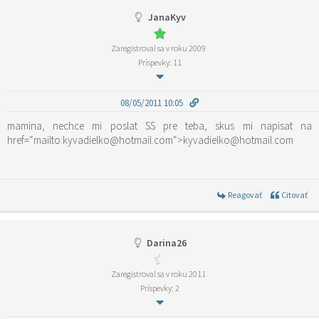
JanaKyv
Zaregistroval sa v roku 2009
Príspevky: 11
08/05/2011 10:05
mamina, nechce mi poslat SS pre teba, skus mi napisat na
href=“mailto:kyvadielko@hotmail.com“>kyvadielko@hotmail.com
Reagovať
Citovať
Darina26
Zaregistroval sa v roku 2011
Príspevky: 2