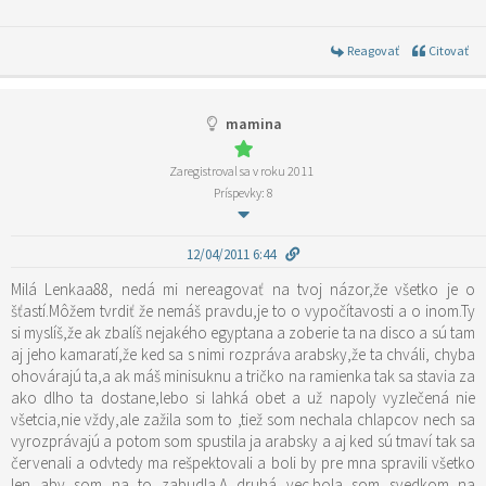
Reagovať
Citovať
mamina
Zaregistroval sa v roku 2011
Príspevky: 8
12/04/2011 6:44
Milá Lenkaa88, nedá mi nereagovať na tvoj názor,že všetko je o
šťastí.Môžem tvrdiť že nemáš pravdu,je to o vypočítavosti a o inom.Ty
si myslíš,že ak zbalíš nejakého egyptana a zoberie ta na disco a sú tam
aj jeho kamaratí,že ked sa s nimi rozpráva arabsky,že ta chváli, chyba
ohovárajú ta,a ak máš minisuknu a tričko na ramienka tak sa stavia za
ako dlho ta dostane,lebo si lahká obet a už napoly vyzlečená nie
všetcia,nie vždy,ale zažila som to ,tiež som nechala chlapcov nech sa
vyrozprávajú a potom som spustila ja arabsky a aj ked sú tmaví tak sa
červenali a odvtedy ma rešpektovali a boli by pre mna spravili všetko
len aby som na to zabudla.A druhá vec.bola som svedkom na