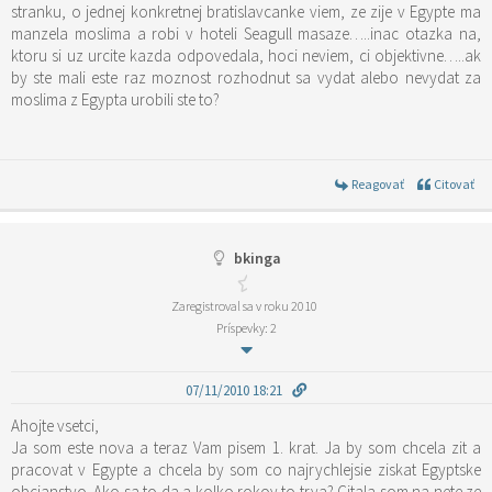
stranku, o jednej konkretnej bratislavcanke viem, ze zije v Egypte ma
manzela moslima a robi v hoteli Seagull masaze…..inac otazka na,
ktoru si uz urcite kazda odpovedala, hoci neviem, ci objektivne…..ak
by ste mali este raz moznost rozhodnut sa vydat alebo nevydat za
moslima z Egypta urobili ste to?
Reagovať
Citovať
bkinga
Zaregistroval sa v roku 2010
Príspevky: 2
07/11/2010 18:21
Ahojte vsetci,
Ja som este nova a teraz Vam pisem 1. krat. Ja by som chcela zit a
pracovat v Egypte a chcela by som co najrychlejsie ziskat Egyptske
obcianstvo. Ako sa to da a kolko rokov to trva? Citala som na nete ze