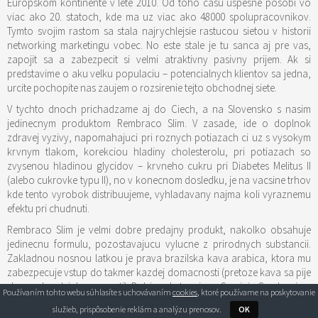
Europskom kontinente v lete 2010. Od toho casu uspesne posobi vo
viac ako 20. statoch, kde ma uz viac ako 48000 spolupracovnikov.
Tymto svojim rastom sa stala najrychlejsie rastucou sietou v historii
networking marketingu vobec. No este stale je tu sanca aj pre vas,
zapojit sa a zabezpecit si velmi atraktivny pasivny prijem. Ak si
predstavime o aku velku populaciu – potencialnych klientov sa jedna,
urcite pochopite nas zaujem o rozsirenie tejto obchodnej siete.
V tychto dnoch prichadzame aj do Ciech, a na Slovensko s nasim
jedinecnym produktom Rembraco Slim. V zasade, ide o doplnok
zdravej vyzivy, napomahajuci pri roznych potiazach ci uz s vysokym
krvnym tlakom, korekciou hladiny cholesterolu, pri potiazach so
zvysenou hladinou glycidov – krvneho cukru pri Diabetes Melitus II
(alebo cukrovke typu II), no v konecnom dosledku, je na vacsine trhov
kde tento vyrobok distribuujeme, vyhladavany najma koli vyraznemu
efektu pri chudnuti.
Rembraco Slim je velmi dobre predajny produkt, nakolko obsahuje
jedinecnu formulu, pozostavajucu vylucne z prirodnych substancii.
Zakladnou nosnou latkou je prava brazilska kava arabica, ktora mu
zabezpecuje vstup do takmer kazdej domacnosti (pretoze kava sa pije
skoro v kazdej domacnosti). Dalsie substancie su Garsinia Cambogia a
Používaním tohto webu súhlasíte s uchovávaním
cookies
, ktoré používame na poskytovanie
Katechin – extrakt zeleneho caju. (viac o produkte )
služieb, prispôsobenie reklám a analýzu prenosov.
OK