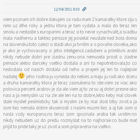
12/04/2011 8:03
viem poznam ich dobre dakujem za radu.mam 2 kamaratky ktore ziju s
nimi uz dlhe roky a jednu ktora je tam vydata a mala do teraz len
smolu a nestastie s europanmi a teraz si to nevie vynachvalit,a svadbu
mala nadhernu a taktiez peniaze jej posielal neustale ked bola doma
na slovensku.toto zalezi o stasti ako ja tvrdim a o povahe cloveka,ako
je ako je vychovavany o jeho inteligencii.zadubeni a primitivni arabi
nikdy nebude dobri pre ziadnu zenu.ona nemusela prosit o ziadne
peniaze alebo darceky vsetko dostala a ani to nepotrebovala,to co
nedostala od nasich dostala od neho a prajem jej len to najlepsie
nadalej
jeho rodina ju vyniesla do nebies a maju ju radi ako dceru
a druha kamaratky ktora je teraz zasnubena to iste.viem ze viac ako
polovica percent arabov je zla ale viem aj to ze su aj dobri presne ako
nasi a ja nemyslim uz na zle ale len na to dobre,lebo keby mal clovek
stale mysliet pesimisticky tak si myslim ze by mal dost blby zivot.a ja
som tiez nemala dobre skusenosti s nasimi muzmi tiez a aj tak som si
nasla vzdy europana,no teraz som spoznala araba tak uvidim.no
nikdy nebudem uz do predu rozmyslat na to najhorsie.co bude mat
prijst to pride taky je uz zivot.a som pripravena na vsetko.