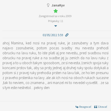
JanaKyv
Zaregistroval sa v roku 2009
Príspevky: 11
03/05/2011 5:59
ahoj Mamina, ked nosi na pravej ruke, je zasnubeny a tym dava
najavo zasnubenie, potom pocas svadby mu nevesta prehodi
obrucku na lavu ruku, to iste plati aj pre nevestu, pred svadbou nosi
obrucku na pravej ruke a na svadbe jej ju zenich da na lavu ruku z
pravej a to u oboch takym sposobom, ze si nevesta /zenich spoja ruky
koncami prstov tak, aby sa prsty jednej aj druhej ruky spolu dotykali a
potom si z pravej ruky prehodia prsten na lavu tak, ze ho len presunu
z praveho prstenika na lavy..ale ak ich nosi na oboch rukach sucasne
,tak to neviem, co znamena , ani manzel mi to nevedel vysvetlit…ze sa
s tym este nestretol…pekny den
Reagovať
Citovať