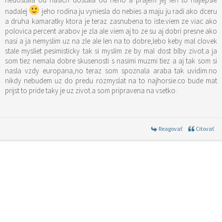
nadalej
jeho rodina ju vyniesla do nebies a maju ju radi ako dceru
a druha kamaratky ktora je teraz zasnubena to iste.viem ze viac ako
polovica percent arabov je zla ale viem aj to ze su aj dobri presne ako
nasi a ja nemyslim uz na zle ale len na to dobre,lebo keby mal clovek
stale mysliet pesimisticky tak si myslim ze by mal dost blby zivot.a ja
som tiez nemala dobre skusenosti s nasimi muzmi tiez a aj tak som si
nasla vzdy europana,no teraz som spoznala araba tak uvidim.no
nikdy nebudem uz do predu rozmyslat na to najhorsie.co bude mat
prijst to pride taky je uz zivot.a som pripravena na vsetko.
Reagovať
Citovať