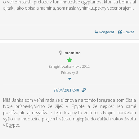
o velkom stasti, pretoze v tom mnozstve egyptanov, ktori su bohuzial
aj taki, ako opisala mamina, som nasla vynimku..pekny vecer prajem…
Reagovať
Citovať
mamina
Zaregistroval sa v roku 2011
Príspevky: 8
27/04/2011 6:48
Milá Janka som veľmi rada,že si znova na tomto fore,rada som čítala
tvoje príspevky.Vidno že žiješ v Egypte a že nepíšeš len samé
pozitíva,ale aj negatíva z tejto krajiny.To že ti to s tvojim manželom
vyšlo ma moc teší a prajem ti všetko najlepšie do ďaľších rokov života
v Egypte.