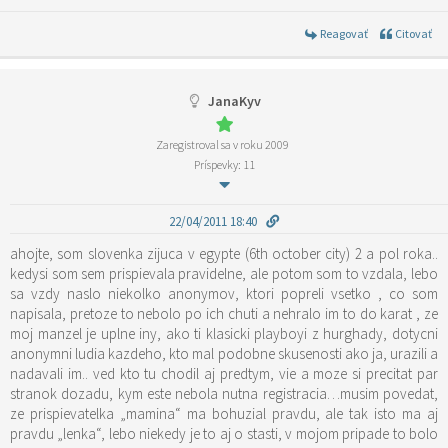
Reagovať
Citovať
JanaKyv
Zaregistroval sa v roku 2009
Príspevky: 11
22/04/2011 18:40
ahojte, som slovenka zijuca v egypte (6th october city) 2 a pol roka..
kedysi som sem prispievala pravidelne, ale potom som to vzdala, lebo
sa vzdy naslo niekolko anonymov, ktori popreli vsetko , co som
napisala, pretoze to nebolo po ich chuti a nehralo im to do karat , ze
moj manzel je uplne iny, ako ti klasicki playboyi z hurghady, dotycni
anonymni ludia kazdeho, kto mal podobne skusenosti ako ja, urazili a
nadavali im.. ved kto tu chodil aj predtym, vie a moze si precitat par
stranok dozadu, kym este nebola nutna registracia…musim povedat,
ze prispievatelka „mamina“ ma bohuzial pravdu, ale tak isto ma aj
pravdu „lenka“, lebo niekedy je to aj o stasti, v mojom pripade to bolo