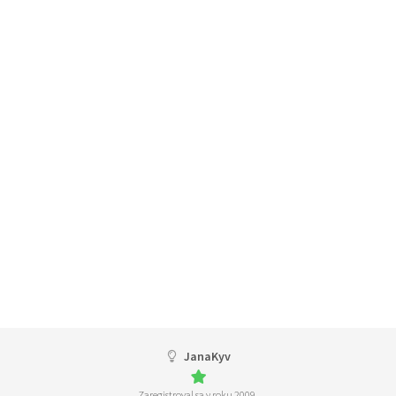
JanaKyv
Zaregistroval sa v roku 2009