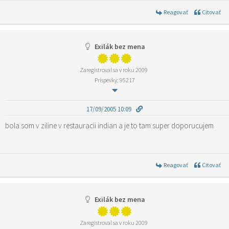
Reagovať
Citovať
Exilák bez mena
Zaregistroval sa v roku 2009
Príspevky: 95217
17/09/2005 10:09
bola som v ziline v restauracii indian a je to tam super doporucujem
Reagovať
Citovať
Exilák bez mena
Zaregistroval sa v roku 2009