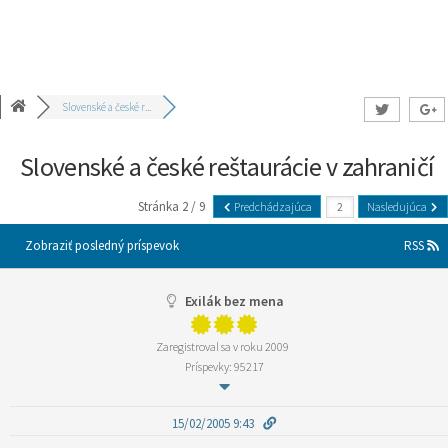
Slovenské a české r...
Slovenské a české reštaurácie v zahraničí
Stránka 2 / 9
Predchádzajúca
Nasledujúca
Zobraziť posledný príspevok
RSS
Exilák bez mena
Zaregistroval sa v roku 2009
Príspevky: 95217
15/02/2005 9:43