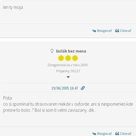
len ty moja
Reagovať
Citovať
Exilák bez mena
Zaregistroval sa v roku 2009
Príspevky: 95217
19/06/2005 16:47
Pista:
co si spominal tu stravovaren niekde v oxforde..ani si nespomenies kde
presne to bolo..? Bol si som ti velmi zaviazany..dik..
Reagovať
Citovať