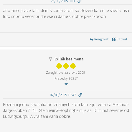
26/08/2005 0:03
ano ano prave tam idem s kamaratom so slovenska co je stiez v usa
tuto sobotu vecer pridte vsetci dame si dobre piveckoooo
Reagovať
Citovať
Exilák bez mena
Zaregistroval sa v roku 2009
Príspevky: 95217
02/09/2005 10:47
Poznam jednu spocutia od znamych ktori tam ziju, vola sa Melchior-
Jäger-Stuben 71711 Steinheim3-Höpfingheim je asi 15 minut severne od
Ludwigsburgu. A vraj tam varia dobre.