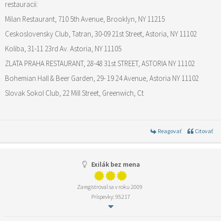
restauracii:
Milan Restaurant, 710 5th Avenue, Brooklyn, NY 11215
Ceskoslovensky Club, Tatran, 30-09 21st Street, Astoria, NY 11102
Koliba, 31-11 23rd Av. Astoria, NY 11105
ZLATA PRAHA RESTAURANT, 28-48 31st STREET, ASTORIA NY 11102
Bohemian Hall & Beer Garden, 29- 19 24 Avenue, Astoria NY 11102
Slovak Sokol Club, 22 Mill Street, Greenwich, Ct
Reagovať
Citovať
Exilák bez mena
Zaregistroval sa v roku 2009
Príspevky: 95217