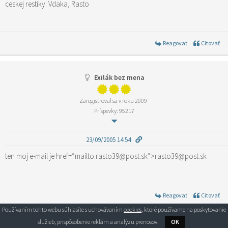
ceskej restiky. Vdaka, Rasto
Reagovať
Citovať
Exilák bez mena
Zaregistroval sa v roku 2009
Príspevky: 95217
23/09/2005 14:54
ten moj e-mail je href=“mailto:rasto39@post.sk“>rasto39@post.sk
Reagovať
Citovať
Používaním tohto webu súhlasíte s uchovávaním
cookies
, ktoré používame na poskytovanie
Zobraziť všetky príspevky v kategórii Rady a tipy
služieb, prispôsobenie reklám a analýzu prenosov.
OK