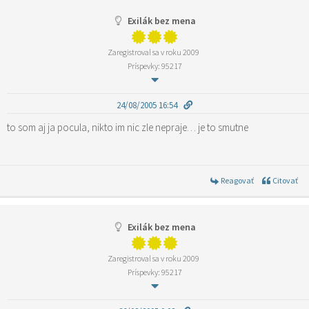
Exilák bez mena
Zaregistroval sa v roku 2009
Príspevky: 95217
24/08/2005 16:54
to som aj ja pocula, nikto im nic zle nepraje… je to smutne
Reagovať
Citovať
Exilák bez mena
Zaregistroval sa v roku 2009
Príspevky: 95217