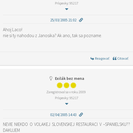
Príspevky: 95217
25/03/2005 21:02
Ahoj Laco!
nie si ty nahodou z Janosika? Ak ano, tak sa pozname.
Reagovať
Citovať
Exilák bez mena
Zaregistroval sa v roku 2009
Príspevky: 95217
02/04/2005 14:43
NEVIE NIEKDO O VOLAKEJ SLOVENSKEJ RESTAURACI V –SPANIELSKU??
DAKUJEM