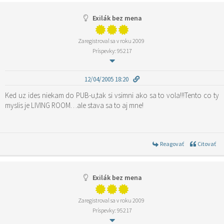
Exilák bez mena
Zaregistroval sa v roku 2009
Príspevky: 95217
12/04/2005 18:20
Ked uz ides niekam do PUB-u,tak si vsimni ako sa to vola!!!Tento co ty
myslis je LIVING ROOM…ale stava sa to aj mne!
Reagovať
Citovať
Exilák bez mena
Zaregistroval sa v roku 2009
Príspevky: 95217