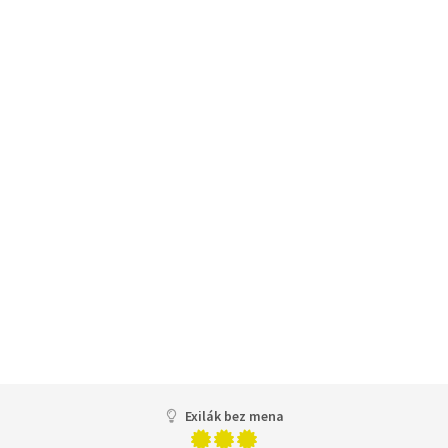
Exilák bez mena