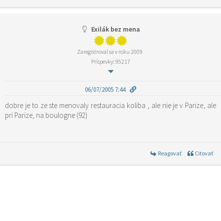
Exilák bez mena
Zaregistroval sa v roku 2009
Príspevky: 95217
06/07/2005 7:44
dobre je to ze ste menovaly restauracia koliba , ale nie je v Parize, ale
pri Parize, na boulogne (92)
Reagovať
Citovať