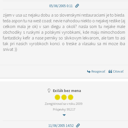
05/06/2005 0:11
zijem v usa uz nejaku dobu a so slovenskymi restauraciami je to bieda.
teda aspon tu na west coast. nevie nahodou niekto o nejakej restike (aj
celkom mala je ok) v san diegu a okoli? nasla som tu nejake male
obchodiky s ruskymi a polskymi vyrobkami, kde maju mimochodom
fantasticky kefir a nase perniky so slivkovym lekvarom, ale tam to asi
tak pri nasich vyrobkoch konci. o treske a vlasaku sa mi moze iba
snivat :))
Reagovať
Citovať
Exilák bez mena
Zaregistroval sa v roku 2009
Príspevky: 95217
11/06/2005 14:52