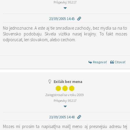
Príspevky: 95217
23/09/2005 14:45
No jednoznacne. A este aj tie smradlave zachody, bez mydla sa na to
Slovensko podobaju. Skvela vizitka nasej krajiny. To fakt mozes
odporucat, len slovakom, alebo cechom.
Reagovať
Citovať
Exilák bez mena
Zaregistroval sa v roku 2009
Príspevky: 95217
23/09/2005 14:48
Mozes mi prosim ta napisat[na mail] meno aj presnejsiu adresu tej