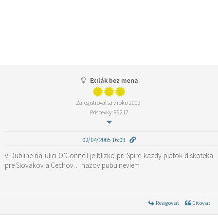
Exilák bez mena
Zaregistroval sa v roku 2009
Príspevky: 95217
02/04/2005 16:09
v Dubline na ulici O’Connell je blizko pri Spire kazdy piatok diskoteka
pre Slovakov a Cechov… nazov pubu neviem
Reagovať
Citovať