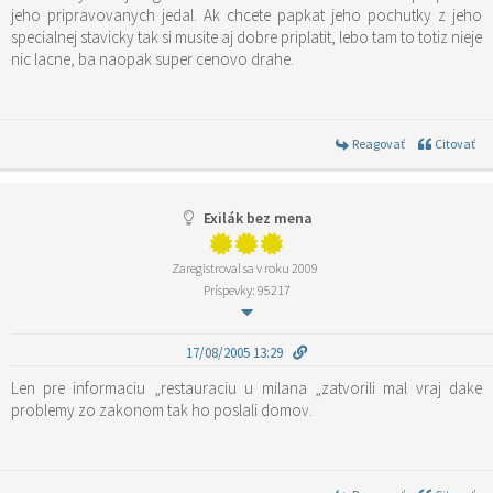
jeho pripravovanych jedal. Ak chcete papkat jeho pochutky z jeho
specialnej stavicky tak si musite aj dobre priplatit, lebo tam to totiz nieje
nic lacne, ba naopak super cenovo drahe.
Reagovať
Citovať
Exilák bez mena
Zaregistroval sa v roku 2009
Príspevky: 95217
17/08/2005 13:29
Len pre informaciu „restauraciu u milana „zatvorili mal vraj dake
problemy zo zakonom tak ho poslali domov.