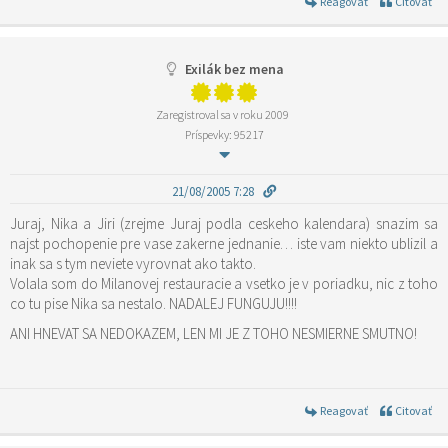
Reagovať
Citovať
Exilák bez mena
Zaregistroval sa v roku 2009
Príspevky: 95217
21/08/2005 7:28
Juraj, Nika a Jiri (zrejme Juraj podla ceskeho kalendara) snazim sa
najst pochopenie pre vase zakerne jednanie… iste vam niekto ublizil a
inak sa s tym neviete vyrovnat ako takto.
Volala som do Milanovej restauracie a vsetko je v poriadku, nic z toho
co tu pise Nika sa nestalo. NADALEJ FUNGUJU!!!!
ANI HNEVAT SA NEDOKAZEM, LEN MI JE Z TOHO NESMIERNE SMUTNO!
Reagovať
Citovať