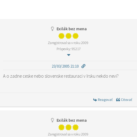
Exilák bez mena
Zaregistroval sa v roku 2009
Príspevky: 95217
23/03/2005 21:10
A o zadne ceske nebo slovenske restauraci v Irsku nekdo nevi?
Reagovať
Citovať
Exilák bez mena
Zaregistroval sa v roku 2009