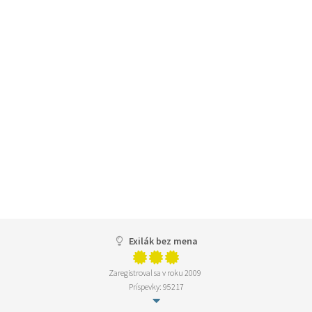
Exilák bez mena
Zaregistroval sa v roku 2009
Príspevky: 95217