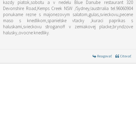
kazdy piatok,sobotu a v nedelu Blue Danube restaurant 320
Devonshire Road,Kemps Creek NSW /Sydney/austrralia tel.96060904
ponukame rezne s majonezovym salatom,gulas,svieckovu,pecene
maso s knedlikom,spanielske vtacky ,kuraci paprikas s
haluskami,svieckovu stroganoff v zemiakovej placke,bryndzove
halusky,ovocne knedliky.
Reagovať
Citovať