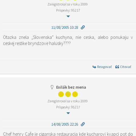
Zaregistroval sa v roku 2009
Príspevky: 95217
11/08/2005 10:28
Otazka znela „Slovenska“ kuchyna, nie ceska, alebo ponukaju v
ceskej restike bryndzove halusky????
Reagovať
Citovať
Exilák bez mena
Zaregistroval sa v roku 2009
Príspevky: 95217
14/08/2005 22:26
Chef henry Cafe je ciganska restauracia kde kucharovi kvapci pot do