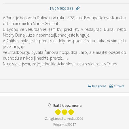
17/04/2005 9:39
V Parizi je hospoda Dolina ( od roku 1938), rue Bonaparte dveste metru
od stanice metra Marcel Sembat.
U Lyonu ve Vileurbanne jsem byl pred lety v restauraci Dunaj, nebo
Modry Dunaj, uz si nepamatuji, snad jeste funguje.
V Antibes byla jeste pred tremi lety hospoda Praha, take nevim jestli
jeste funguji.
Ve Strasbourgu byvala fainova hospudka Jaro, ale majitel odesel do
duchodu a nikdo ji nechtel prevzit……
No a slysel jsem, ze je jedna klasicka slovenska restaurace v Tours.
Reagovať
Citovať
Exilák bez mena
Zaregistroval sa v roku 2009
Príspevky: 95217