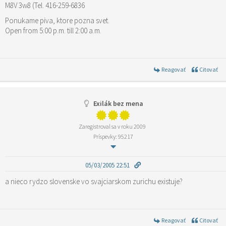
M8V 3w8 (Tel. 416-259-6836
Ponukame piva, ktore pozna svet.
Open from 5:00 p.m. till 2:00 a.m.
Reagovať
Citovať
Exilák bez mena
Zaregistroval sa v roku 2009
Príspevky: 95217
05/03/2005 22:51
a nieco rydzo slovenske vo svajciarskom zurichu existuje?
Reagovať
Citovať