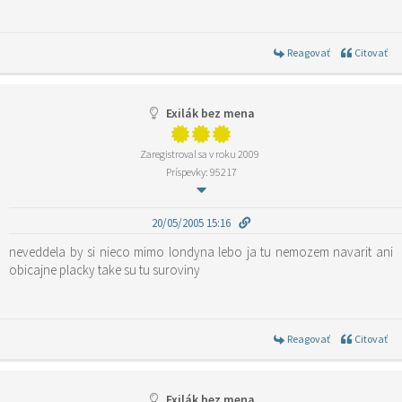
Reagovať
Citovať
Exilák bez mena
Zaregistroval sa v roku 2009
Príspevky: 95217
20/05/2005 15:16
neveddela by si nieco mimo londyna lebo ja tu nemozem navarit ani
obicajne placky take su tu suroviny
Reagovať
Citovať
Exilák bez mena