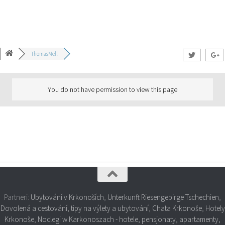
ThomasMell
You do not have permission to view this page
Partneri:
Ubytování v Krkonoších
,
Unterkunft Riesengebirge Tschechien
,
Dovolená a cestování, tipy na výlety a ubytování
,
Chata Krkonoše
,
Hotely
Krkonoše
,
Noclegi w Karkonoszach - hotele, pensjonaty, apartamenty,