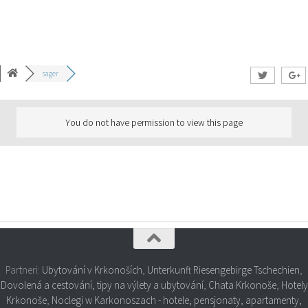
sager
You do not have permission to view this page
Partneri:
Ubytování v Krkonoších
,
Unterkunft Riesengebirge Tschechien
,
Dovolená a cestování, tipy na výlety a ubytování
,
Chata Krkonoše
,
Hotely
Krkonoše
,
Noclegi w Karkonoszach - hotele, pensjonaty, apartamenty,