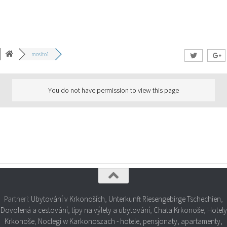
mosito1
You do not have permission to view this page
Partneri:
Ubytování v Krkonoších
,
Unterkunft Riesengebirge Tschechien
,
Dovolená a cestování, tipy na výlety a ubytování
,
Chata Krkonoše
,
Hotely
Krkonoše
,
Noclegi w Karkonoszach - hotele, pensjonaty, apartamenty,