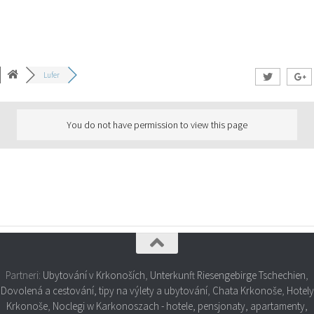
Lufer
You do not have permission to view this page
Partneri:
Ubytování v Krkonoších
,
Unterkunft Riesengebirge Tschechien
,
Dovolená a cestování, tipy na výlety a ubytování
,
Chata Krkonoše
,
Hotely
Krkonoše
,
Noclegi w Karkonoszach - hotele, pensjonaty, apartamenty,