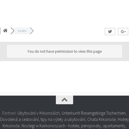
lucken
You do not have permission to view this page
Partneri:
Ubytování v Krkonoších
,
Unterkunft Riesengebirge Tschechien
,
Dovolená a cestování, tipy na výlety a ubytování
,
Chata Krkonoše
,
Hotely
Krkonoše
,
Noclegi w Karkonoszach - hotele, pensjonaty, apartamenty,