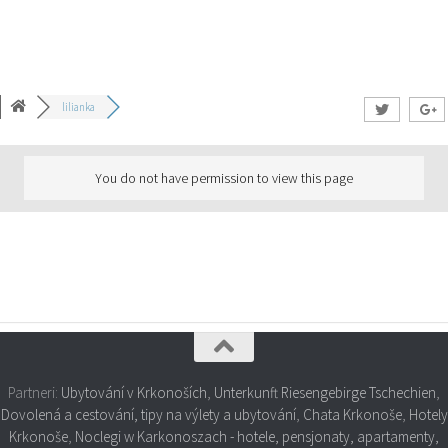
lilianka
You do not have permission to view this page
Partneri:
Ubytování v Krkonoších
,
Unterkunft Riesengebirge Tschechien
,
Dovolená a cestování, tipy na výlety a ubytování
,
Chata Krkonoše
,
Hotely
Krkonoše
,
Noclegi w Karkonoszach - hotele, pensjonaty, apartamenty,