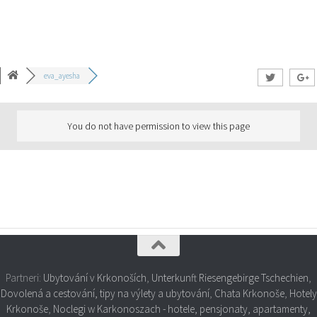
eva_ayesha
You do not have permission to view this page
Partneri:
Ubytování v Krkonoších
,
Unterkunft Riesengebirge Tschechien
,
Dovolená a cestování, tipy na výlety a ubytování
,
Chata Krkonoše
,
Hotely
Krkonoše
,
Noclegi w Karkonoszach - hotele, pensjonaty, apartamenty,