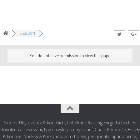
bradac0071
You do not have permission to view this page
Partneri:
Ubytování v Krkonoších
,
Unterkunft Riesengebirge Tschechien
,
Dovolená a cestování, tipy na výlety a ubytování
,
Chata Krkonoše
,
Hotely
Krkonoše
,
Noclegi w Karkonoszach - hotele, pensjonaty, apartamenty,