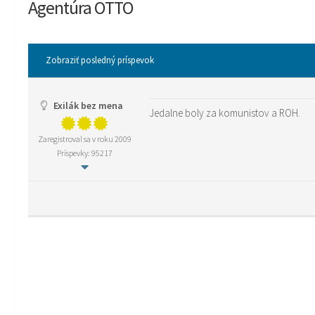
Agentúra OTTO
Zobraziť posledný príspevok
Exilák bez mena
Jedalne boly za komunistov a ROH.
Zaregistroval sa v roku 2009
Príspevky: 95217