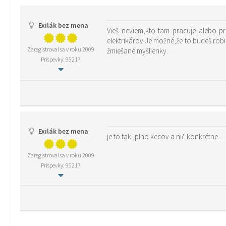
Exilák bez mena
Vieš neviem,kto tam pracuje alebo pr
elektrikárov.Je možné,že to budeš robi
Zaregistroval sa v roku 2009
žmiešané myšlienky.
Príspevky: 95217
Exilák bez mena
je to tak ,plno kecov a nič konkrétne
Zaregistroval sa v roku 2009
Príspevky: 95217