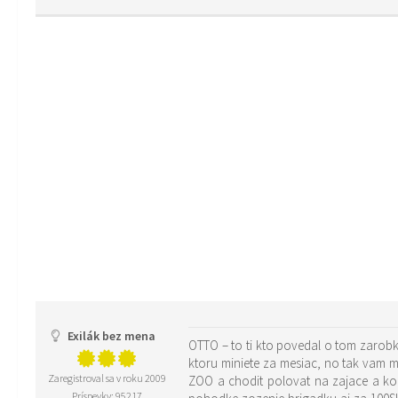
Exilák bez mena
OTTO – to ti kto povedal o tom zarobku
ktoru miniete za mesiac, no tak vam 
Zaregistroval sa v roku 2009
ZOO a chodit polovat na zajace a kom
Príspevky: 95217