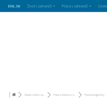
EXIL.SK
Život v zahraničí
Práca v zahraničí
Cesto
Slováci a Češi v za...
Práca a štúdium v z...
Pracovné agentúry