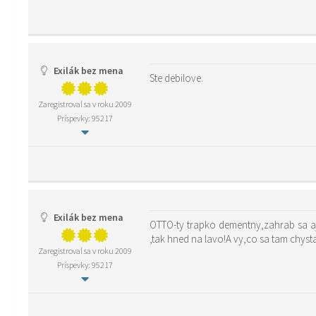
Exilák bez mena
Ste debilove.
Zaregistroval sa v roku 2009
Príspevky: 95217
Exilák bez mena
OTTO-ty trapko dementny,zahrab sa aj
,tak hned na lavo!A vy,co sa tam chyst
Zaregistroval sa v roku 2009
Príspevky: 95217