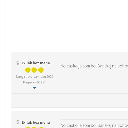
Exilák bez mena
No cauko ja som bol Banskej na pohovo
Zaregistroval sa v roku 2009
Príspevky: 95217
Exilák bez mena
No cauko ja som bol Banskej na pohovo