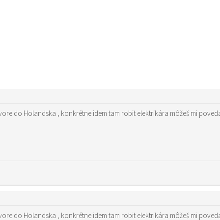
re do Holandska , konkrétne idem tam robit elektrikára môžeš mi povedať
re do Holandska , konkrétne idem tam robit elektrikára môžeš mi povedať