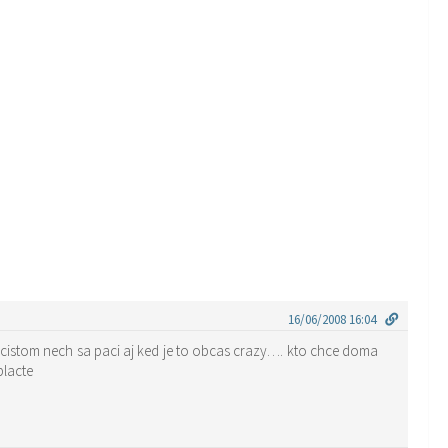
16/06/2008 16:04
 cistom nech sa paci aj ked je to obcas crazy…. kto chce doma
placte