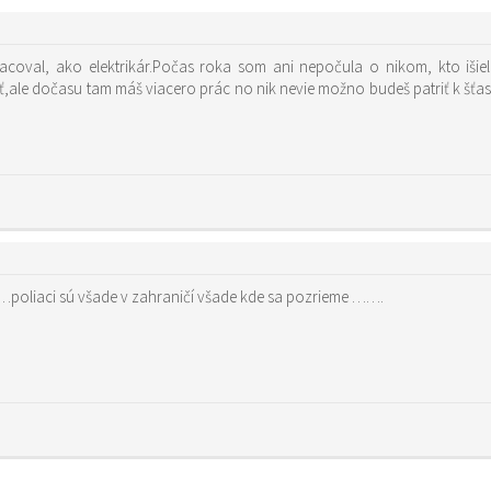
acoval, ako elektrikár.Počas roka som ani nepočula o nikom, kto išie
ť,ale dočasu tam máš viacero prác no nik nevie možno budeš patriť k šťas
……poliaci sú všade v zahraničí všade kde sa pozrieme …….