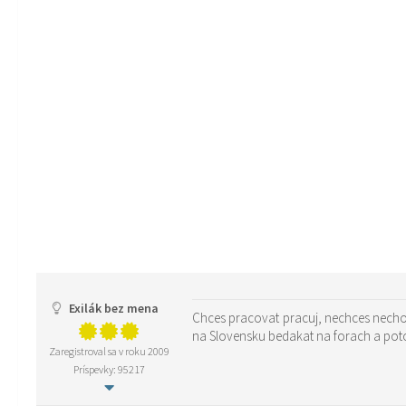
Exilák bez mena
Chces pracovat pracuj, nechces nechod
na Slovensku bedakat na forach a poto
Zaregistroval sa v roku 2009
Príspevky: 95217