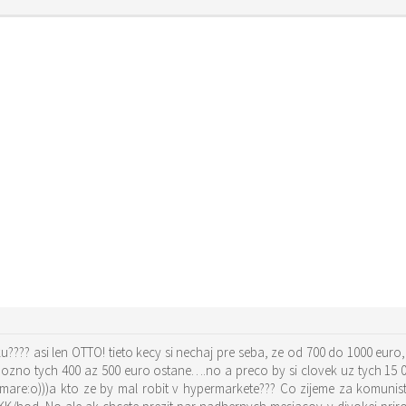
???? asi len OTTO! tieto kecy si nechaj pre seba, ze od 700 do 1000 euro, 
mozno tych 400 az 500 euro ostane….no a preco by si clovek uz tych 15 
are:o)))a kto ze by mal robit v hypermarkete??? Co zijeme za komunisto