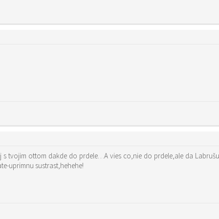
 s tvojim ottom dakde do prdele…A vies co,nie do prdele,ale da Labru
ate-uprimnu sustrast,hehehe!