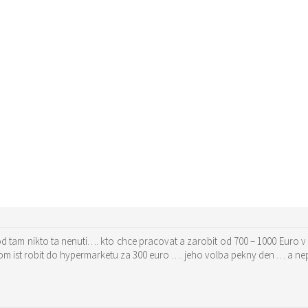
 tam nikto ta nenuti…. kto chce pracovat a zarobit od 700 – 1000 Euro v
m ist robit do hypermarketu za 300 euro …. jeho volba pekny den … a ne