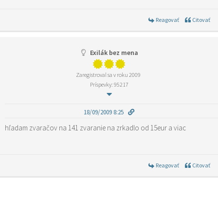
Reagovať
Citovať
Exilák bez mena
Zaregistroval sa v roku 2009
Príspevky: 95217
18/09/2009 8:25
hľadam zvaračov na 141 zvaranie na zrkadlo od 15eur a viac
Reagovať
Citovať