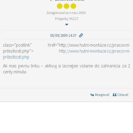
Zaregistroval sa v roku 2009
Príspevky: 95217
05/09/2009 14:37
class=“postlink“ href=“http://www.hutni-montaze.cz/pracovni-
prilezitosti.php“>
http://www.hutni-montaze.cz/pracovni-
prilezitosti.php
Ak mas pevnu linku – aktivuj si lacnejsie volanie do zahranicia za 2
centy minuta.
Reagovať
Citovať