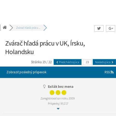
Zvárač hľadá prácu ...
Zvárač hľadá prácu v UK, Írsku,
Holandsku
Stránka 19 / 22
Predchádzajúca
Nasledujúca
Zobraziť posledný príspevok
RSS
Exilák bez mena
Zaregistroval sa v roku 2009
Príspevky: 95217