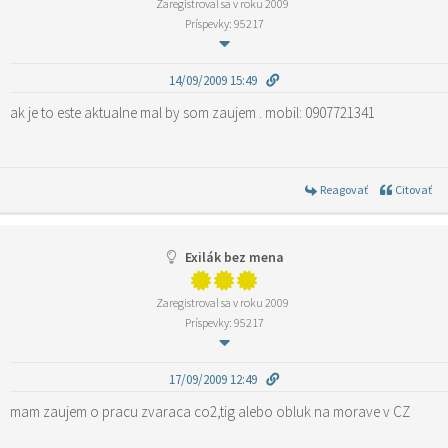
Zaregistroval sa v roku 2009
Príspevky: 95217
14/09/2009 15:49
ak je to este aktualne mal by som zaujem . mobil: 0907721341
Reagovať
Citovať
Exilák bez mena
Zaregistroval sa v roku 2009
Príspevky: 95217
17/09/2009 12:49
mam zaujem o pracu zvaraca co2,tig alebo obluk na morave v CZ