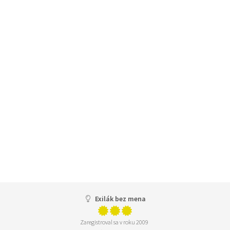
Exilák bez mena
Zaregistroval sa v roku 2009