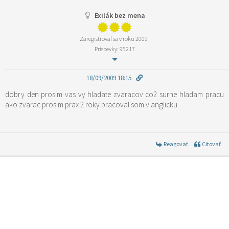
Exilák bez mena
Zaregistroval sa v roku 2009
Príspevky: 95217
18/09/2009 18:15
dobry den prosim vas vy hladate zvaracov co2 surne hladam pracu
ako zvarac prosim prax 2 roky pracoval som v anglicku
Reagovať
Citovať