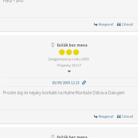
Filka – ano
Reagovať
Citovať
Exilák bez mena
Zaregistroval sa v roku 2009
Príspevky: 95217
05/09/2009 12:23
Prosim daj mi nejaky kontakt na Hutne Montaže Ostrava Dakujem
Reagovať
Citovať
Exilák bez mena