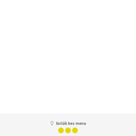
Exilák bez mena