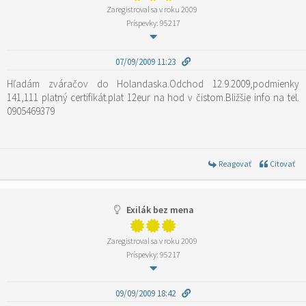
Zaregistroval sa v roku 2009
Príspevky: 95217
07/09/2009 11:23
Hľadám zváračov do Holandaska.Odchod 12.9.2009,podmienky
141,111 platný certifikát.plat 12eur na hod v čistom.Bližšie info na tel.
0905469379
Reagovať
Citovať
Exilák bez mena
Zaregistroval sa v roku 2009
Príspevky: 95217
09/09/2009 18:42