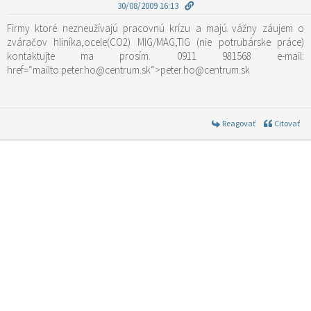
30/08/2009 16:13
Firmy ktoré nezneužívajú pracovnú krízu a majú vážny záujem o
zváračov hliníka,ocele(CO2) MIG/MAG,TIG (nie potrubárske práce)
kontaktujte ma prosím. 0911 981568 e-mail:
href=“mailto:peter.ho@centrum.sk“>peter.ho@centrum.sk
Reagovať
Citovať