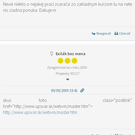
Nevie niekto o nejakej praci zvarača zo zakladnym kurzom tu na nete
nic ziadna ponuka .Dakuje m
Reagovať
Citovať
Exilák bez mena
Zaregistroval sa v roku 2009
Príspevky: 95217
09/09/2009 19:41
skus toto :
class=“postlink“
href=“http://www.upsvar.sk/webvm/master.htm“>
http://www.upsvar.sk/webvm/master.htm