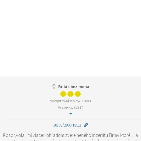
Exilák bez mena
Zaregistroval sa v roku 2009
Príspevky: 95217
30/08/2009 18:12
Pozor,volali mi viacerí ohľadom zverejneného inzerátu Firmy ktoré… a