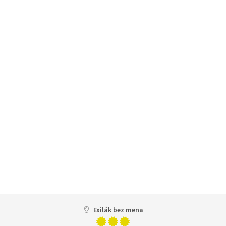
Exilák bez mena