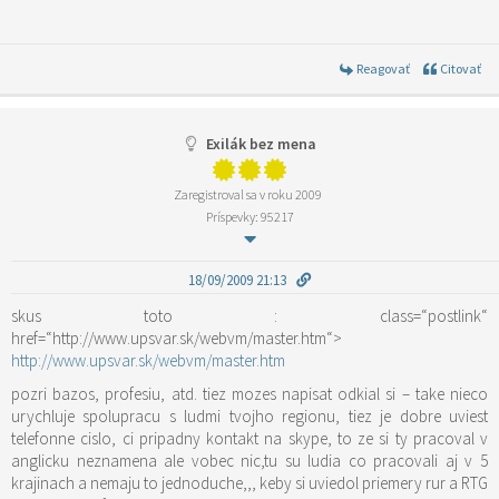
Reagovať
Citovať
Exilák bez mena
Zaregistroval sa v roku 2009
Príspevky: 95217
18/09/2009 21:13
skus toto :
class=“postlink“
href=“http://www.upsvar.sk/webvm/master.htm“>
http://www.upsvar.sk/webvm/master.htm
pozri bazos, profesiu, atd. tiez mozes napisat odkial si – take nieco
urychluje spolupracu s ludmi tvojho regionu, tiez je dobre uviest
telefonne cislo, ci pripadny kontakt na skype, to ze si ty pracoval v
anglicku neznamena ale vobec nic,tu su ludia co pracovali aj v 5
krajinach a nemaju to jednoduche,,, keby si uviedol priemery rur a RTG