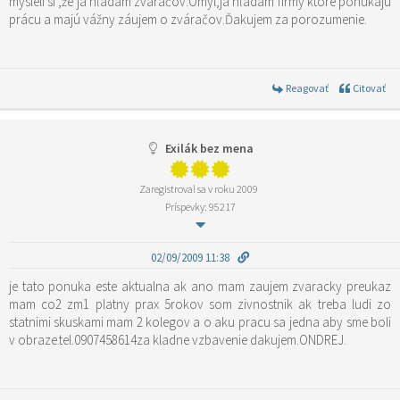
mysleli si ,že ja hľadám zváračov.Omyl,ja hľadám firmy ktoré ponúkajú
prácu a majú vážny záujem o zváračov.Ďakujem za porozumenie.
Reagovať
Citovať
Exilák bez mena
Zaregistroval sa v roku 2009
Príspevky: 95217
02/09/2009 11:38
je tato ponuka este aktualna ak ano mam zaujem zvaracky preukaz
mam co2 zm1 platny prax 5rokov som zivnostnik ak treba ludi zo
statnimi skuskami mam 2 kolegov a o aku pracu sa jedna aby sme boli
v obraze.tel.0907458614za kladne vzbavenie dakujem.ONDREJ.