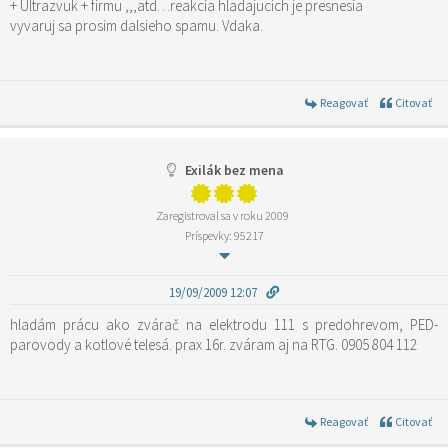
+ Ultrazvuk + firmu ,,,atd…reakcia hladajucich je presnesia
vyvaruj sa prosim dalsieho spamu. Vdaka.
Reagovať
Citovať
Exilák bez mena
Zaregistroval sa v roku 2009
Príspevky: 95217
19/09/2009 12:07
hladám prácu ako zvárač na elektrodu 111 s predohrevom, PED-
parovody a kotlové telesá. prax 16r. zváram aj na RTG. 0905 804 112
Reagovať
Citovať