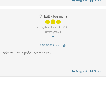
Reagovať
Citovať
Exilák bez mena
Zaregistroval sa v roku 2009
Príspevky: 95217
14/09/2009 14:41
mám záujem o prácu zvárača co2 135
Reagovať
Citovať