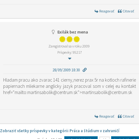
Reagovať
Citovať
Exilák bez mena
Zaregistroval sa v roku 2009
Príspevky: 95217
28/09/2009 18:30
Hladam pracu ako zvarac 141 cierny,nerez prax 5r na kotloch rafinerie
papiernach mliekarne anglicky jazyk pracoval som v celej eu kontakt
href=“mailto:martinsabolik@centrum.sk“>martinsabolik@centrum.sk
Reagovať
Citovať
Zobraziť všetky príspevky v kategórii Práca a štúdium v zahraničí