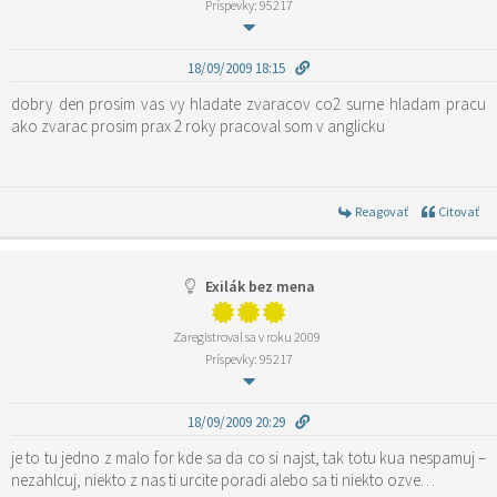
Príspevky: 95217
18/09/2009 18:15
dobry den prosim vas vy hladate zvaracov co2 surne hladam pracu
ako zvarac prosim prax 2 roky pracoval som v anglicku
Reagovať
Citovať
Exilák bez mena
Zaregistroval sa v roku 2009
Príspevky: 95217
18/09/2009 20:29
je to tu jedno z malo for kde sa da co si najst, tak totu kua nespamuj –
nezahlcuj, niekto z nas ti urcite poradi alebo sa ti niekto ozve…