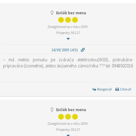
Exilák bez mena
Zaregistroval sa v roku 2009
Príspevky: 95217
24/09/2009 14:51
– má niekto ponuku pe zvárača elektrodou(W03), potrubára-
prípravára (izometrie), alebo skúseného zámočníka ??? tel. 0948502016
Reagovať
Citovať
Exilák bez mena
Zaregistroval sa v roku 2009
Príspevky: 95217