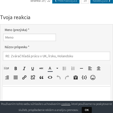
Stránka 19 / 22
Predchádzajúca
Nasledujúca
Tvoja reakcia
Meno (prezývka) *
Názov príspevku *
12pt
Používaním tohto webu súhlasíte s uchovávaním
cookies
, ktoré používame na poskytovanie
služieb, prispôsobenie reklám a analýzu prenosov.
OK