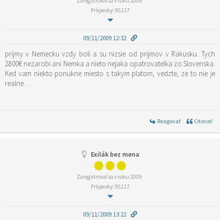
Zaregistroval sa v roku 2009
Príspevky: 95217
09/11/2009 12:32
prijmy v Nemecku vzdy boli a su nizsie od prijmov v Rakusku. Tych
2800€ nezarobi ani Nemka a nieto nejaka opatrovatelka zo Slovenska.
Ked vam niekto ponukne miesto s takym platom, vedzte, ze to nie je
realne…
Reagovať
Citovať
Exilák bez mena
Zaregistroval sa v roku 2009
Príspevky: 95217
09/11/2009 13:22