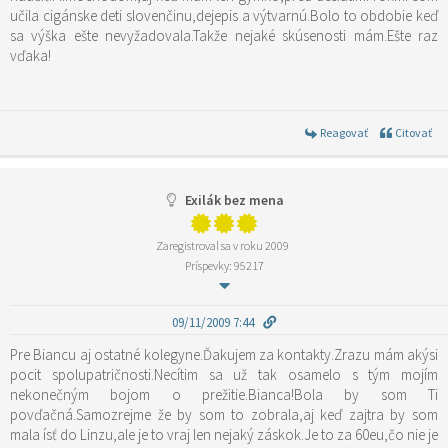
učila cigánske deti slovenčinu,dejepis a výtvarnú.Bolo to obdobie keď
sa výška ešte nevyžadovala.Takže nejaké skúsenosti mám.Ešte raz
vďaka!
Reagovať
Citovať
Exilák bez mena
Zaregistroval sa v roku 2009
Príspevky: 95217
09/11/2009 7:44
Pre Biancu aj ostatné kolegyne.Ďakujem za kontakty.Zrazu mám akýsi
pocit spolupatričnosti.Necítim sa už tak osamelo s tým mojím
nekonečným bojom o prežitie.Bianca!Bola by som Ti
povďačná.Samozrejme že by som to zobrala,aj keď zajtra by som
mala ísť do Linzu,ale je to vraj len nejaký záskok.Je to za 60eu,čo nie je