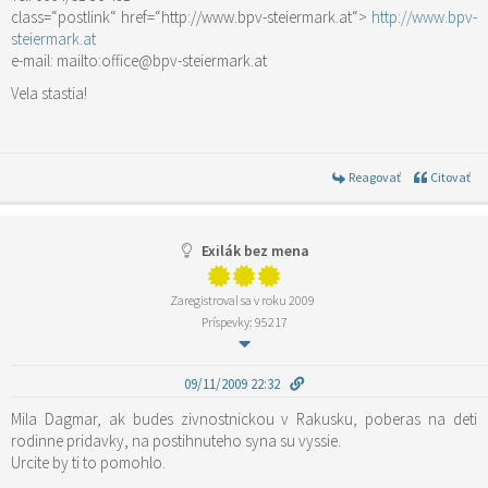
class=“postlink“ href=“http://www.bpv-steiermark.at“>
http://www.bpv-
steiermark.at
e-mail: mailto:office@bpv-steiermark.at
Vela stastia!
Reagovať
Citovať
Exilák bez mena
Zaregistroval sa v roku 2009
Príspevky: 95217
09/11/2009 22:32
Mila Dagmar, ak budes zivnostnickou v Rakusku, poberas na deti
rodinne pridavky, na postihnuteho syna su vyssie.
Urcite by ti to pomohlo.