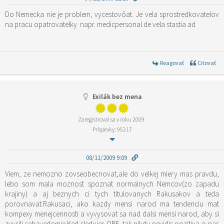
Do Nemecka nie je problem, vycestovôat. Je vela sprostredkovatelov
na pracu opatrovatelky. napr. medicpersonal.de vela stastia ad
Reagovať
Citovať
Exilák bez mena
Zaregistroval sa v roku 2009
Príspevky: 95217
08/11/2009 9:09
Viem, ze nemozno zovseobecnovat,ale do velkej miery mas pravdu,
lebo som mala moznost spoznat normalnych Nemcov(zo zapadu
krajiny) a aj beznych ci tych titulovanych Rakusakov a teda
porovnavat.Rakusaci, ako kazdy mensi narod ma tendenciu mat
kompexy menejcennosti a vyvysovat sa nad dalsi mensi narod, aby si
zvysili sebavedomie.Ked sledujes ORF, tak nikdy nevidis pozitiva o nas