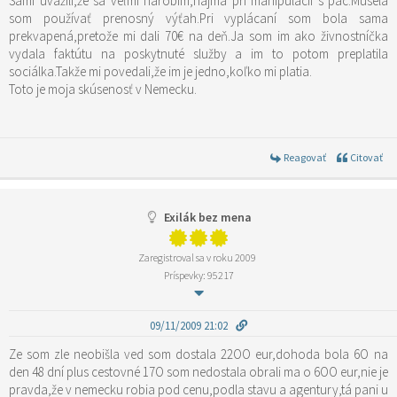
Sami uvážili,že sa veľmi narobím,najmä pri manipulácii s pac.Musela
som používať prenosný výťah.Pri vyplácaní som bola sama
prekvapená,pretože mi dali 70€ na deň.Ja som im ako živnostníčka
vydala faktútu na poskytnuté služby a im to potom preplatila
sociálka.Takže mi povedali,že im je jedno,koľko mi platia.
Toto je moja skúsenosť v Nemecku.
Reagovať
Citovať
Exilák bez mena
Zaregistroval sa v roku 2009
Príspevky: 95217
09/11/2009 21:02
Ze som zle neobišla ved som dostala 22OO eur,dohoda bola 6O na
den 48 dní plus cestovné 17O som nedostala obrali ma o 6OO eur,nie je
pravda,že v nemecku robia pod cenu,podla stavu a agentury,tá pani u