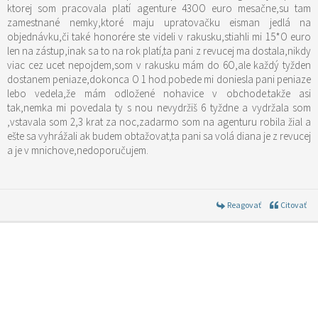
ktorej som pracovala platí agenture 43OO euro mesačne,su tam
zamestnané nemky,ktoré maju upratovačku eisman jedlá na
objednávku,či také honorére ste videli v rakusku,stiahli mi 15*O euro
len na zástup,inak sa to na rok platí,ta pani z revucej ma dostala,nikdy
viac cez ucet nepojdem,som v rakusku mám do 6O,ale každý tyžden
dostanem peniaze,dokonca O 1 hod.pobede mi doniesla pani peniaze
lebo vedela,že mám odložené nohavice v obchode.takže asi
tak,nemka mi povedala ty s nou nevydržiš 6 tyždne a vydržala som
,vstavala som 2,3 krat za noc,zadarmo som na agenturu robila žial a
ešte sa vyhrážali ak budem obtažovat,ta pani sa volá diana je z revucej
a je v mnichove,nedoporučujem.
Reagovať
Citovať