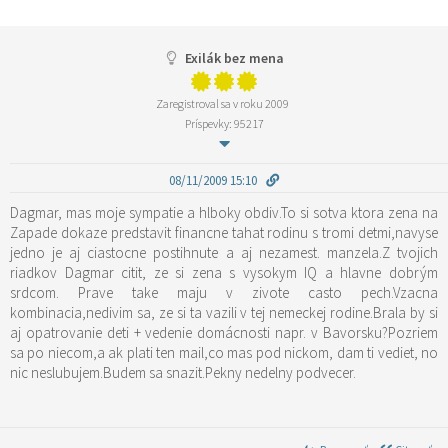
Exilák bez mena
Zaregistroval sa v roku 2009
Príspevky: 95217
08/11/2009 15:10
Dagmar, mas moje sympatie a hlboky obdiv.To si sotva ktora zena na
Zapade dokaze predstavit financne tahat rodinu s tromi detmi,navyse
jedno je aj ciastocne postihnute a aj nezamest. manzela.Z tvojich
riadkov Dagmar citit, ze si zena s vysokym IQ a hlavne dobrým
srdcom. Prave take maju v zivote casto pech.Vzacna
kombinacia,nedivim sa, ze si ta vazili v tej nemeckej rodine.Brala by si
aj opatrovanie deti + vedenie domácnosti napr. v Bavorsku?Pozriem
sa po niecom,a ak plati ten mail,co mas pod nickom, dam ti vediet, no
nic neslubujem.Budem sa snazit.Pekny nedelny podvecer.