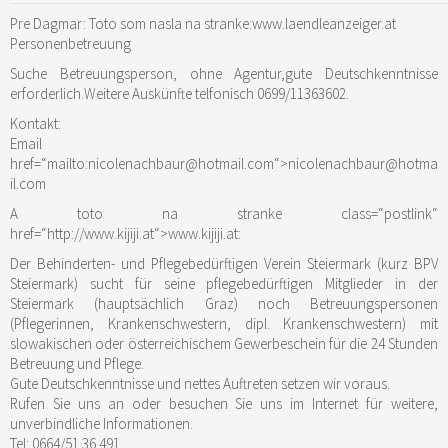
Pre Dagmar: Toto som nasla na stranke:www.laendleanzeiger.at
Personenbetreuung
Suche Betreuungsperson, ohne Agentur,gute Deutschkenntnisse
erforderlich.Weitere Auskünfte telfonisch 0699/11363602.
Kontakt:
Email
href=“mailto:nicolenachbaur@hotmail.com“>nicolenachbaur@hotma
il.com
A toto na stranke
class=“postlink“
href=“http://www.kijiji.at“>www.kijiji.at
:
Der Behinderten- und Pflegebedürftigen Verein Steiermark (kurz BPV
Steiermark) sucht für seine pflegebedürftigen Mitglieder in der
Steiermark (hauptsächlich Graz) noch Betreuungspersonen
(Pflegerinnen, Krankenschwestern, dipl. Krankenschwestern) mit
slowakischen oder österreichischem Gewerbeschein für die 24 Stunden
Betreuung und Pflege.
Gute Deutschkenntnisse und nettes Auftreten setzen wir voraus.
Rufen Sie uns an oder besuchen Sie uns im Internet für weitere,
unverbindliche Informationen.
Tel: 0664/51 36 491