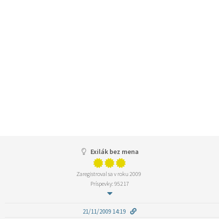
Exilák bez mena
Zaregistroval sa v roku 2009
Príspevky: 95217
21/11/2009 14:19