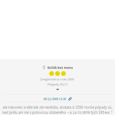
Exilák bez mena
Zaregistroval sa v roku 2009
Príspevky: 95217
09/11/2009 13:26
ale nakoniec si ešte tak zle neobišla, dostala si 2550- horšie prípady sú,
keď prídu ani nie s polovicou sľúbeného – a za čo strhli tých 330 eur ?