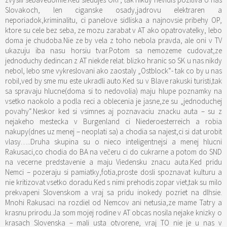
Slovakoch, len ciganske osady,jadrovu elektraren a
neporiadok,kriminalitu, ci panelove sidliska a najnovsie pribehy OP,
ktore su cele bez seba, ze mozu zarabat v AT ako opatrovatelky, lebo
doma je chudoba.Nie ze by vela z toho nebola pravda, ale oni v TV
ukazuju iba nasu horsiu tvar.Potom sa nemozeme cudovat,ze
jednoduchy dedincan z AT niekde relat. blizko hranic so SK u nas nikdy
nebol, lebo sme vykreslovani ako zaostaly „Ostblock“- tak co by u nas
robil,ved by sme mu este ukradli auto.Ked su v Blave rakuski turisti,tak
sa spravaju hlucne(doma si to nedovolia) maju hlupe poznamky na
vsetko naokolo a podla reci a oblecenia je jasne,ze su „jednoduchej
povahy“.Neskor ked si vsimnes aj poznavaciu znacku auta – su z
nejakeho mestecka v Burgenland ci Niederoesterreich a robia
nakupy(dnes uz menej – neoplati sa) a chodia sa najest,ci si dat urobit
vlasy…..Druha skupina su o nieco inteligentnejsi a menej hlucni
Rakusaci,co chodia do BA na večeru ci do cukrarne a potom do SND
na vecerne predstavenie a maju Viedensku znacu auta.Ked pridu
Nemci – pozeraju si pamiatky,fotia,proste dosli spoznavat kulturu a
nie kritizovat vsetko doradu.Ked s nimi prehodis zopar viet,tak su milo
prekvapeni Slovenskom a vraj sa pridu inokedy pozriet na dlhsie.
Mnohi Rakusaci na rozdiel od Nemcov ani netusia,ze mame Tatry a
krasnu prirodu.Ja som mojej rodine v AT obcas nosila nejake knizky o
krasach Slovenska – mali usta otvorene, vraj TO nie je u nas v