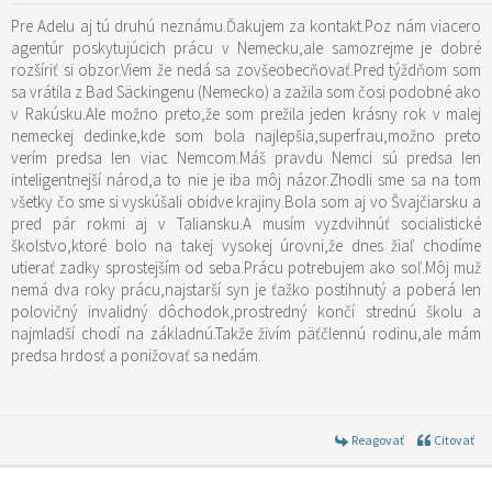
Pre Adelu aj tú druhú neznámu.Ďakujem za kontakt.Poz nám viacero
agentúr poskytujúcich prácu v Nemecku,ale samozrejme je dobré
rozšíriť si obzor.Viem že nedá sa zovšeobecňovať.Pred týždňom som
sa vrátila z Bad Säckingenu (Nemecko) a zažila som čosi podobné ako
v Rakúsku.Ale možno preto,že som prežila jeden krásny rok v malej
nemeckej dedinke,kde som bola najlepšia,superfrau,možno preto
verím predsa len viac Nemcom.Máš pravdu Nemci sú predsa len
inteligentnejší národ,a to nie je iba môj názor.Zhodli sme sa na tom
všetky čo sme si vyskúšali obidve krajiny.Bola som aj vo Švajčiarsku a
pred pár rokmi aj v Taliansku.A musím vyzdvihnúť socialistické
školstvo,ktoré bolo na takej vysokej úrovni,že dnes žiaľ chodíme
utierať zadky sprostejším od seba.Prácu potrebujem ako soľ.Môj muž
nemá dva roky prácu,najstarší syn je ťažko postihnutý a poberá len
polovičný invalidný dôchodok,prostredný končí strednú školu a
najmladší chodí na základnú.Takže živím päťčlennú rodinu,ale mám
predsa hrdosť a ponižovať sa nedám.
Reagovať
Citovať