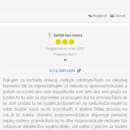
Reagovať
Citovať
Exilák bez mena
Zaregistroval sa v roku 2009
Príspevky: 95217
21/11/2009 14:04
Dakujem za kontakty Anke,aj vsetkym ostatnym.Pisem na rakuskej
klavesnici tak sa ospravedlnujem ze nebude to spisovne.Vyskusam a
potom sa ozvem ako som dopadla.Isla som sem ako som pisala na
tyzden.Az tu som sa dozvedela ze pracujem iba na proviziu.Takze ak
by som zostala tu len tyzden,dostanem len na cestu.Kedze musim tu
ostat dva,tak nieco sa mi zvysi.Wurth si stiahne 540eu proviziu na
rok.Je to babka zbavena svojpravnosti,takze disponuje peniazmi
nejaky rodinny pravnik.Bolo by to dlhe rozpravanie,ale nechcem Vas
zatazovat detailmi.Dve opatrovatelky usli odtial z placom.Ja budem