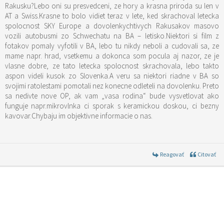
Rakusku?Lebo oni su presvedceni, ze hory a krasna priroda su len v
AT a Swiss.Krasne to bolo vidiet teraz v lete, ked skrachoval letecka
spolocnost SKY Europe a dovolenkychtivych Rakusakov masovo
vozili autobusmi zo Schwechatu na BA – letisko.Niektori si film z
fotakov pomaly vyfotili v BA, lebo tu nikdy neboli a cudovali sa, ze
mame napr. hrad, vsetkemu a dokonca som pocula aj nazor, ze je
vlasne dobre, ze tato letecka spolocnost skrachovala, lebo takto
aspon videli kusok zo Slovenka.A veru sa niektori riadne v BA so
svojimi ratolestami pomotali nez konecne odleteli na dovolenku. Preto
sa nedivte nove OP, ak vam „vasa rodina“ bude vysvetlovat ako
funguje napr.mikrovlnka ci sporak s keramickou doskou, ci bezny
kavovar.Chybaju im objektivne informacie o nas.
Reagovať
Citovať