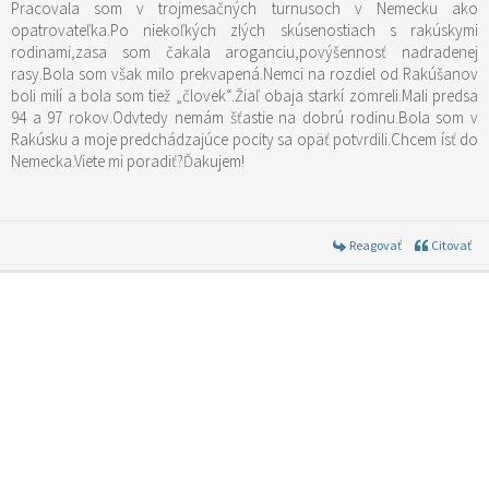
Pracovala som v trojmesačných turnusoch v Nemecku ako
opatrovateľka.Po niekoľkých zlých skúsenostiach s rakúskymi
rodinami,zasa som čakala aroganciu,povýšennosť nadradenej
rasy.Bola som však milo prekvapená.Nemci na rozdiel od Rakúšanov
boli milí a bola som tiež „človek“.Žiaľ obaja starkí zomreli.Mali predsa
94 a 97 rokov.Odvtedy nemám šťastie na dobrú rodinu.Bola som v
Rakúsku a moje predchádzajúce pocity sa opäť potvrdili.Chcem ísť do
Nemecka.Viete mi poradiť?Ďakujem!
Reagovať
Citovať