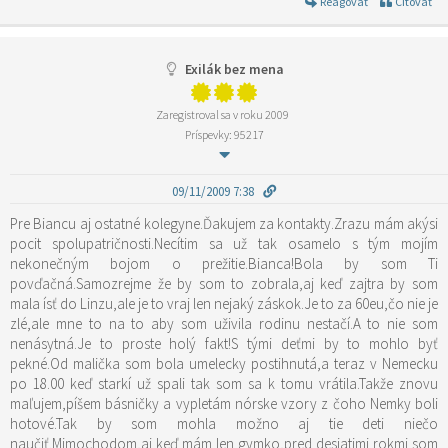
Reagovať
Citovať
Exilák bez mena
Zaregistroval sa v roku 2009
Príspevky: 95217
09/11/2009 7:38
Pre Biancu aj ostatné kolegyne.Ďakujem za kontakty.Zrazu mám akýsi
pocit spolupatričnosti.Necítim sa už tak osamelo s tým mojím
nekonečným bojom o prežitie.Bianca!Bola by som Ti
povďačná.Samozrejme že by som to zobrala,aj keď zajtra by som
mala ísť do Linzu,ale je to vraj len nejaký záskok.Je to za 60eu,čo nie je
zlé,ale mne to na to aby som uživila rodinu nestačí.A to nie som
nenásytná.Je to proste holý fakt!S tými deťmi by to mohlo byť
pekné.Od malička som bola umelecky postihnutá,a teraz v Nemecku
po 18.00 keď starkí už spali tak som sa k tomu vrátila.Takže znovu
maľujem,píšem básničky a vypletám nórske vzory z čoho Nemky boli
hotové.Tak by som mohla možno aj tie deti niečo
naučiť.Mimochodom,aj keď mám len gymko,pred desiatimi rokmi som