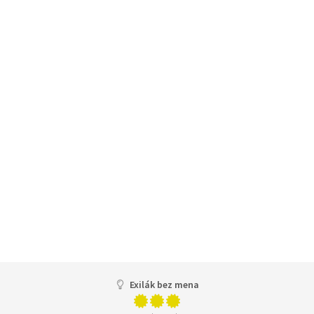
Exilák bez mena