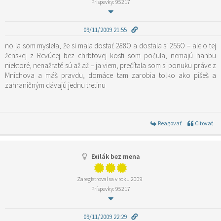
Príspevky: 95217
09/11/2009 21:55
no ja som myslela, že si mala dostať 288O a dostala si 255O – ale o tej
ženskej z Revúcej bez chrbtovej kosti som počula, nemajú hanbu
niektoré, nenažraté sú až až – ja viem, prečítala som si ponuku práve z
Mníchova a máš pravdu, domáce tam zarobia toľko ako píšeš a
zahraničným dávajú jednu tretinu
Reagovať
Citovať
Exilák bez mena
Zaregistroval sa v roku 2009
Príspevky: 95217
09/11/2009 22:29