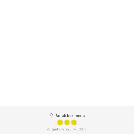
Exilák bez mena
Zaregistroval sa v roku 2009