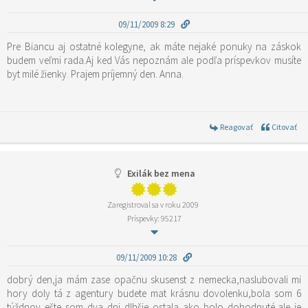
09/11/2009 8:29
Pre Biancu aj ostatné kolegyne, ak máte nejaké ponuky na záskok
budem veľmi rada.Aj ked Vás nepoznám ale podľa príspevkov musíte
byt milé žienky. Prajem príjemný den. Anna.
Reagovať
Citovať
Exilák bez mena
Zaregistroval sa v roku 2009
Príspevky: 95217
09/11/2009 10:28
dobrý den,ja mám zase opačnu skusenst z nemecka,naslubovali mi
hory doly tá z agentury budete mat krásnu dovolenku,bola som 6
týždnov ešte som dva dni dlhšie ostala ako bolo dohodnuté,ale je