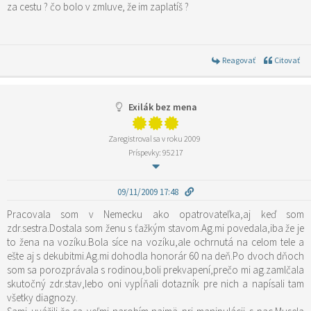
za cestu ? čo bolo v zmluve, že im zaplatíš ?
Reagovať
Citovať
Exilák bez mena
Zaregistroval sa v roku 2009
Príspevky: 95217
09/11/2009 17:48
Pracovala som v Nemecku ako opatrovateľka,aj keď som
zdr.sestra.Dostala som ženu s ťažkým stavom.Ag.mi povedala,iba že je
to žena na vozíku.Bola síce na vozíku,ale ochrnutá na celom tele a
ešte aj s dekubitmi.Ag.mi dohodla honorár 60 na deň.Po dvoch dňoch
som sa porozprávala s rodinou,boli prekvapení,prečo mi ag.zamlčala
skutočný zdr.stav,lebo oni vypĺňali dotazník pre nich a napísali tam
všetky diagnozy.