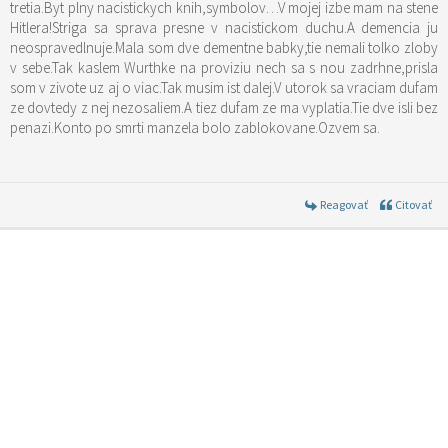
tretia.Byt plny nacistickych knih,symbolov…V mojej izbe mam na stene
Hitlera!Striga sa sprava presne v nacistickom duchu.A demencia ju
neospravedlnuje.Mala som dve dementne babky,tie nemali tolko zloby
v sebe.Tak kaslem Wurthke na proviziu nech sa s nou zadrhne,prisla
som v zivote uz aj o viac.Tak musim ist dalej.V utorok sa vraciam dufam
ze dovtedy z nej nezosaliem.A tiez dufam ze ma vyplatia.Tie dve isli bez
penazi.Konto po smrti manzela bolo zablokovane.Ozvem sa.
Reagovať
Citovať