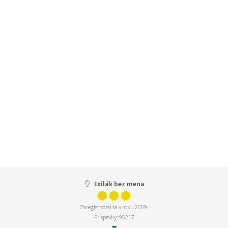
Exilák bez mena
Zaregistroval sa v roku 2009
Príspevky: 95217