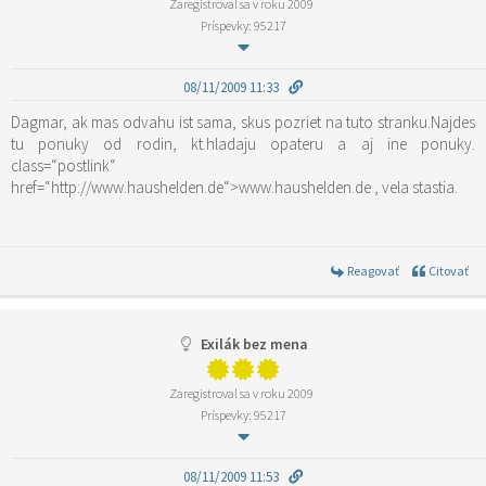
Zaregistroval sa v roku 2009
Príspevky: 95217
08/11/2009 11:33
Dagmar, ak mas odvahu ist sama, skus pozriet na tuto stranku.Najdes
tu ponuky od rodin, kt.hladaju opateru a aj ine ponuky.
class=“postlink“
href=“http://www.haushelden.de“>www.haushelden.de
, vela stastia.
Reagovať
Citovať
Exilák bez mena
Zaregistroval sa v roku 2009
Príspevky: 95217
08/11/2009 11:53