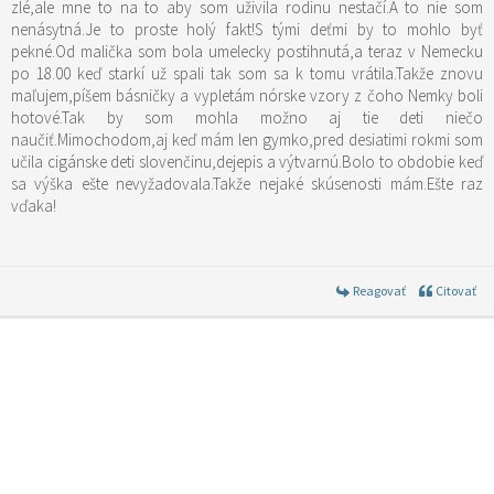
zlé,ale mne to na to aby som uživila rodinu nestačí.A to nie som
nenásytná.Je to proste holý fakt!S tými deťmi by to mohlo byť
pekné.Od malička som bola umelecky postihnutá,a teraz v Nemecku
po 18.00 keď starkí už spali tak som sa k tomu vrátila.Takže znovu
maľujem,píšem básničky a vypletám nórske vzory z čoho Nemky boli
hotové.Tak by som mohla možno aj tie deti niečo
naučiť.Mimochodom,aj keď mám len gymko,pred desiatimi rokmi som
učila cigánske deti slovenčinu,dejepis a výtvarnú.Bolo to obdobie keď
sa výška ešte nevyžadovala.Takže nejaké skúsenosti mám.Ešte raz
vďaka!
Reagovať
Citovať