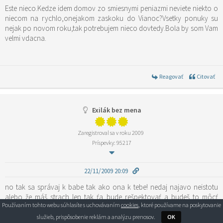
Este nieco.Kedze idem domov zo smiesnymi peniazmi neviete niekto o
niecom na rychlo,onejakom zaskoku do Vianoc?Vsetky ponuky su
nejak po novom roku,tak potrebujem nieco dovtedy.Bola by som Vam
velmi vdacna.
Reagovať
Citovať
Exilák bez mena
Zaregistroval sa v roku 2009
Príspevky: 95217
22/11/2009 20:09
no tak sa správaj k babe tak ako ona k tebe! nedaj najavo neistotu
alebo že máš strach len tak ťa bude rešpektovať a budeš to môcť
Používaním tohto webu súhlasíte s uchovávaním
cookies
, ktoré používame na poskytovanie
vydržať!
Wurthke by si mala pohroziť že to dáš do novín v akých podmienkach
služieb, prispôsobenie reklám a analýzu prenosov.
OK