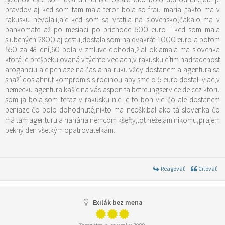
pravdov aj ked som tam mala teror bola so frau maria ,takto ma v
rakusku nevolali,ale ked som sa vratila na slovensko,čakalo ma v
bankomate až po mesiaci po príchode 5OO euro i ked som mala
slubených 28OO aj cestu,dostala som na dvakrát 1OOO euro a potom
55O za 48 dní,6O bola v zmluve dohoda,žial oklamala ma slovenka
ktorá je prešpekulovaná v týchto veciach,v rakusku cítim nadradenost
aroganciu ale peniaze na čas a na ruku vždy dostanem a agentura sa
snaží dosiahnut kompromis s rodinou aby sme o 5 euro dostali viac,v
nemecku agentura kašle na vás aspon ta betreungservice.de cez ktoru
som ja bola,som teraz v rakusku nie je to boh vie čo ale dostanem
peniaze čo bolo dohodnuté,nikto ma neošklbal ako tá slovenka čo
má tam agenturu a nahána nemcom kšefty,tot neželám nikomu,prajem
pekný den všetkým opatrovatelkám.
Reagovať
Citovať
Exilák bez mena