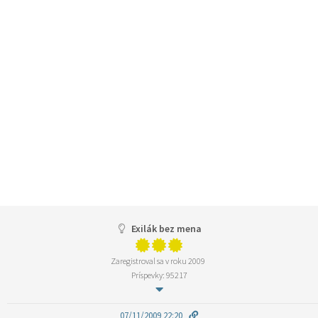
Exilák bez mena
Zaregistroval sa v roku 2009
Príspevky: 95217
07/11/2009 22:20