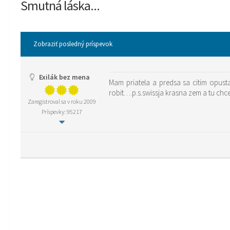
Smutná láska...
Zobraziť posledný príspevok
Exilák bez mena
Mam priatela a predsa sa citim opust
robit….p.s.swissja krasna zem a tu chce
Zaregistroval sa v roku 2009
Príspevky: 95217