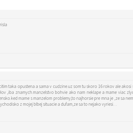
risla
sa citim taka opustena a sama v cudzine.uz som tu skoro 16 rokov ale ako
telov ,iba znamych.manzelstvo bohvie ako nam neklape a mame viac zly
chodisko z mojej blbej situacie a dufam,ze sa to nejako vyriesi…