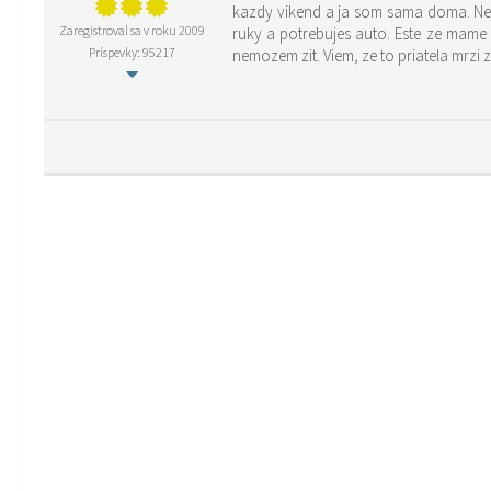
kazdy vikend a ja som sama doma. Nem
Zaregistroval sa v roku 2009
ruky a potrebujes auto. Este ze mame
Príspevky: 95217
nemozem zit. Viem, ze to priatela mrzi 