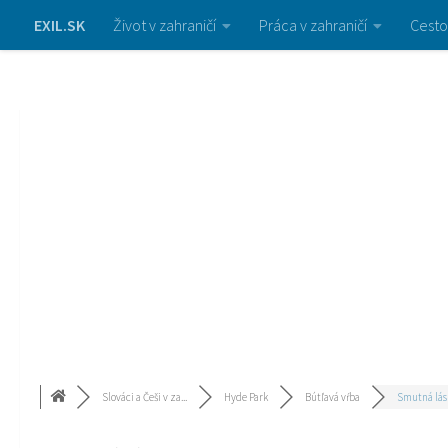
EXIL.SK
Život v zahraničí
Práca v zahraničí
Cesto
Slováci a Češi v za...
Hyde Park
Bútľavá vŕba
Smutná lásk