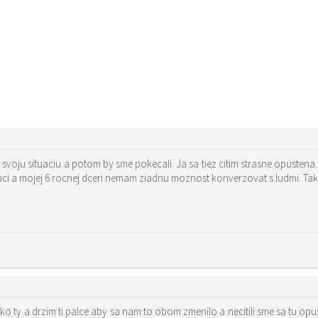
at svoju situaciu a potom by sme pokecali. Ja sa tiez citim strasne opustena
aci a mojej 6 rocnej dceri nemam ziadnu moznost konverzovat s ludmi. Ta
 ty a drzim ti palce aby sa nam to obom zmenilo a necitili sme sa tu opust