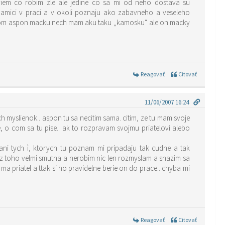
viem co robim zle ale jedine co sa mi od neho dostava su
amici v praci a v okoli poznaju ako zabavneho a veseleho
ela som aspon macku nech mam aku taku „kamosku“ ale on macky
Reagovať
Citovať
11/06/2007 16:24
 myslienok.. aspon tu sa necitim sama. citim, ze tu mam svoje
 o com sa tu pise.. ak to rozpravam svojmu priatelovi alebo
 ani tych ì, ktorych tu poznam mi pripadaju tak cudne a tak
 z toho velmi smutna a nerobim nic len rozmyslam a snazim sa
tel a ttak si ho pravidelne berie on do prace.. chyba mi
Reagovať
Citovať