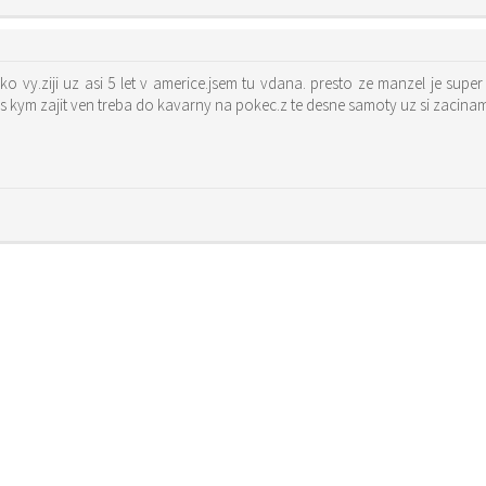
o vy.ziji uz asi 5 let v americe.jsem tu vdana. presto ze manzel je super
s kym zajit ven treba do kavarny na pokec.z te desne samoty uz si zacinam