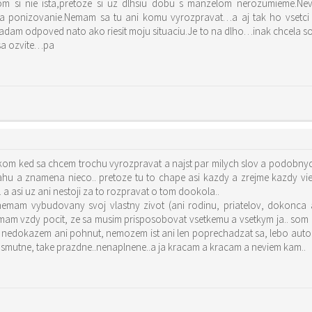
som si nie ista,pretoze si uz dlhsiu dobu s manzelom nerozumieme.Ne
a ponizovanie.Nemam sa tu ani komu vyrozpravat…a aj tak ho vsetci 
le hladam odpoved nato ako riesit moju situaciu.Je to na dlho…inak chc
sa ozvite…pa
skom ked sa chcem trochu vyrozpravat a najst par milych slov a podobnych
hu a znamena nieco.. pretoze tu to chape asi kazdy a zrejme kazdy vie,
a asi uz ani nestoji za to rozpravat o tom dookola..
 nemam vybudovany svoj vlastny zivot (ani rodinu, priatelov, dokonca
m mam vzdy pocit, ze sa musim prisposobovat vsetkemu a vsetkym ja.. som
 nedokazem ani pohnut, nemozem ist ani len poprechadzat sa, lebo auto ma pria
ake smutne, take prazdne..nenaplnene..a ja kracam a kracam a neviem kam..