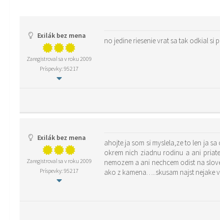
Exilák bez mena
no jedine riesenie vrat sa tak odkial si p
Zaregistroval sa v roku 2009
Príspevky: 95217
Exilák bez mena
ahojte.ja som si myslela,ze to len ja 
okrem nich ziadnu rodinu a ani pria
Zaregistroval sa v roku 2009
nemozem a ani nechcem odist na slovensko.ked mame s manzelom problemy,to najhorsie pre mna je ,ze sa nemam ani komu zdoverit a tak vsetko drzim v sebe uz som skoro
Príspevky: 95217
ako z kamena…..skusam najst nejake vy