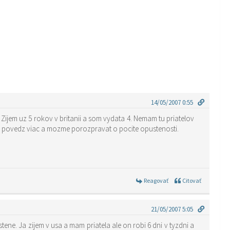
14/05/2007 0:55
. Zijem uz 5 rokov v britanii a som vydata 4. Nemam tu priatelov
k povedz viac a mozme porozpravat o pocite opustenosti.
Reagovať
Citovať
21/05/2007 5:05
ene. Ja zijem v usa a mam priatela ale on robi 6 dni v tyzdni a