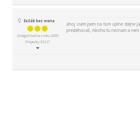
Exilák bez mena
ahoj vsem.jsem na tom uplne stejne jak
prestehovali, nikoho tu neznam a neni 
Zaregistroval sa v roku 2009
Príspevky: 95217