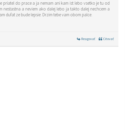
riatel do prace a ja nemam ani kam ist lebo vsetko je tu od
m nestastna a neviem ako dalej lebo ja takto dalej nechcem a
avam dufat ze bude lepsie. Drzim tebe vam obom palce.
Reagovať
Citovať