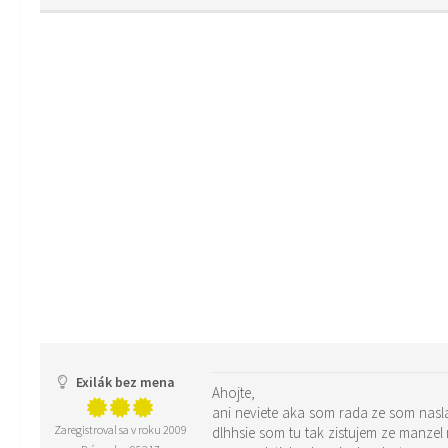
Exilák bez mena
Ahojte,
ani neviete aka som rada ze som nasla
Zaregistroval sa v roku 2009
dlhhsie som tu tak zistujem ze manze