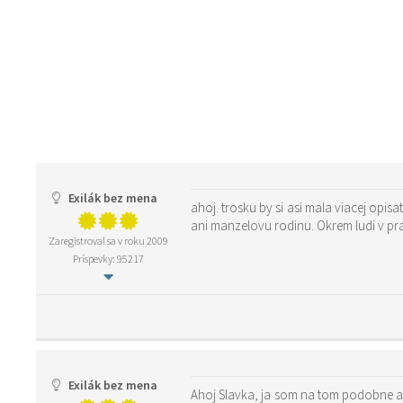
Exilák bez mena
ahoj. trosku by si asi mala viacej opis
ani manzelovu rodinu. Okrem ludi v pr
Zaregistroval sa v roku 2009
Príspevky: 95217
Exilák bez mena
Ahoj Slavka, ja som na tom podobne ako