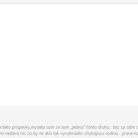
 tieto prispevky,myslela som ze som „jedina“ tohto druhu…tiez sa citim
l mi nedava nic co by mi ako tak vynahradilo chybajucu rodinu…prave n