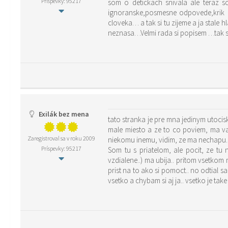
Príspevky: 95217
som o detickach snivala ale teraz 
ignoranske,posmesne odpovede,krik 
cloveka… a tak si tu zijeme a ja sta
neznasa…Velmi rada si popisem …tak 
Exilák bez mena
tato stranka je pre mna jedinym utoci
male miesto a ze to co poviem, ma va
Zaregistroval sa v roku 2009
niekomu inemu, vidim, ze ma nechapu.. 
Príspevky: 95217
Som tu s priatelom, ale pocit, ze tu
vzdialene..) ma ubija.. pritom vsetko
prist na to ako si pomoct.. no odtial sa
vsetko a chybam si aj ja.. vsetko je t