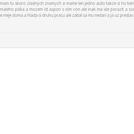
am tu skoro ziadnych znamych a mame len jedno auto takze si ho berie p
 maleho psika a mozem ist aspon s nim von ale inak ma ide porazit a so
ze nieje doma a hlada si druhu pracu ale zatial sa mu nedari a ja uz prest