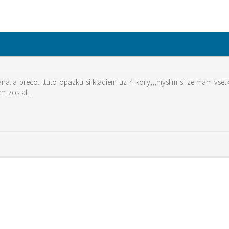
ana..a preco…tuto opazku si kladiem uz 4 kory,,,myslim si ze mam vse
m zostat..