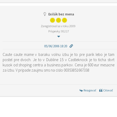
Exilák bez mena
Zaregistroval sa v roku 2009
Príspevky: 95217
05/06/2006 18:20
Caute caute mame v baraku volnu izbu je to pre parik lebo je tam
postel pre dvoch. Je to v Dubline 15 v Castleknock je to ticha stvrt
kusok od shoping centra a business parkov. Cena je 600 eur mesacne
za izbu. V pripade zaujmu sms na cislo 00353851667338
Reagovať
Citovať