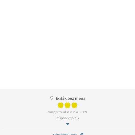
Exilák bez mena
Zaregistroval sa v roku 2009
Príspevky: 95217