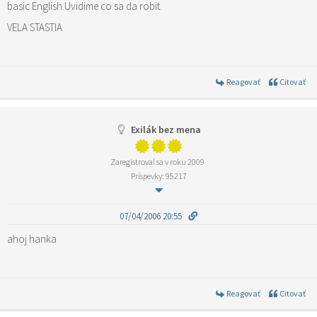
basic English.Uvidime co sa da robit.
VELA STASTIA
Reagovať
Citovať
Exilák bez mena
Zaregistroval sa v roku 2009
Príspevky: 95217
07/04/2006 20:55
ahoj hanka
Reagovať
Citovať