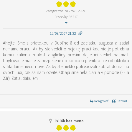
Zaregistroval sa v roku 2009
Príspevky: 95217
15/08/2007 21:22
Ahojte. Sme s priatelkou v Dubline 8 od zaciatku augusta a zatial
nemame pracu. Ak by ste vedeli o nejakej praci kde nie je potrebna
komunikativna znalost anglictiny prosim dajte mi vediet na mail.
Ubytovanie mame zabezpecene do konca septembra ale od oktobra
si hladame nieco nove. Ak by ste niekto potrebovali zobrat do najmu
dvoch ludi, tak sa nam ozvite. Obaja sme nefajciari a v pohode (22 a
23r). Zatial dakujem
Reagovať
Citovať
Exilák bez mena