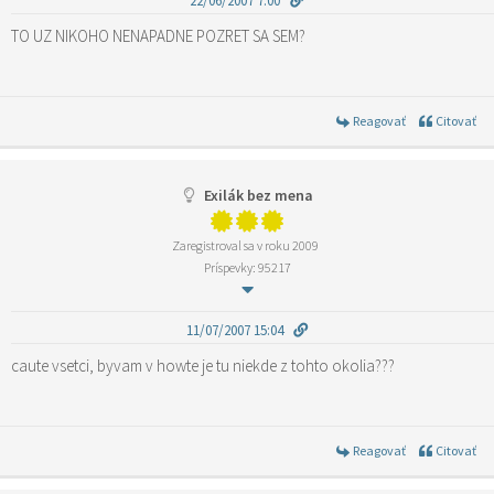
22/06/2007 7:00
TO UZ NIKOHO NENAPADNE POZRET SA SEM?
Reagovať
Citovať
Exilák bez mena
Zaregistroval sa v roku 2009
Príspevky: 95217
11/07/2007 15:04
caute vsetci, byvam v howte je tu niekde z tohto okolia???
Reagovať
Citovať