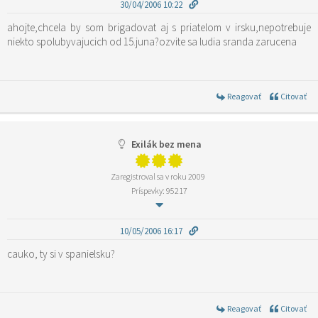
30/04/2006 10:22
ahojte,chcela by som brigadovat aj s priatelom v irsku,nepotrebuje
niekto spolubyvajucich od 15.juna?ozvite sa ludia sranda zarucena
Reagovať
Citovať
Exilák bez mena
Zaregistroval sa v roku 2009
Príspevky: 95217
10/05/2006 16:17
cauko, ty si v spanielsku?
Reagovať
Citovať