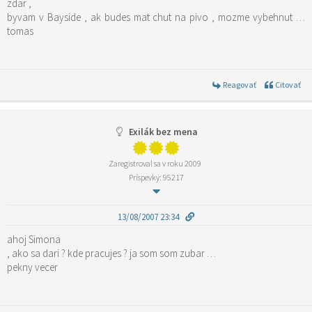
zdar ,
byvam v Bayside , ak budes mat chut na pivo , mozme vybehnut …
tomas
Reagovať
Citovať
Exilák bez mena
Zaregistroval sa v roku 2009
Príspevky: 95217
13/08/2007 23:34
ahoj Simona
, ako sa dari ? kde pracujes ? ja som som zubar …
pekny vecer