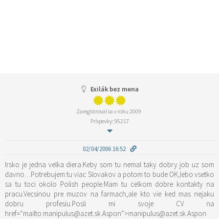
Exilák bez mena
Zaregistroval sa v roku 2009
Príspevky: 95217
02/04/2006 16:52
Irsko je jedna velka diera.Keby som tu nemal taky dobry job uz som
davno…Potrebujem tu viac Slovakov a potom to bude OK,lebo vsetko
sa tu toci okolo Polish people.Mam tu celkom dobre kontakty na
pracu.Vecsinou pre muzov na farmach,ale kto vie ked mas nejaku
dobru profesiu.Posli mi svoje CV na
href=“mailto:manipulus@azet.sk.Aspon“>manipulus@azet.sk.Aspon