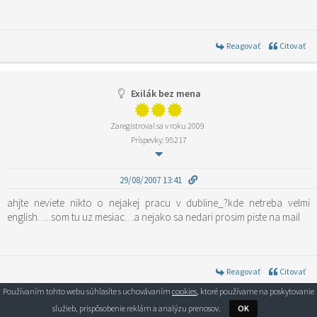
Reagovať
Citovať
Exilák bez mena
Zaregistroval sa v roku 2009
Príspevky: 95217
29/08/2007 13:41
ahjte neviete nikto o nejakej pracu v dubline_?kde netreba velmi
english…..som tu uz mesiac…a nejako sa nedari prosim piste na mail
Reagovať
Citovať
Používaním tohto webu súhlasíte s uchovávaním
cookies
, ktoré používame na poskytovanie
Zobraziť všetky príspevky v kategórii Slováci a Češi v Írsku
služieb, prispôsobenie reklám a analýzu prenosov.
OK