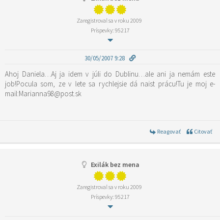
Zaregistroval sa v roku 2009
Príspevky: 95217
30/05/2007 9:28
Ahoj Daniela…Aj ja idem v júli do Dublinu…ale ani ja nemám este
job!Pocula som, ze v lete sa rychlejsie dá naist prácu!Tu je moj e-
mail:Marianna98@post.sk
Reagovať
Citovať
Exilák bez mena
Zaregistroval sa v roku 2009
Príspevky: 95217