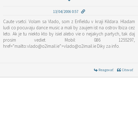
13/04/2006 0:57
Caute vsetci. Volam sa Vlado, som z Enfieldu v kraji Kildara. Hladam
ludi co pocuvaju dance music a mali by zaujem ist na ostrov Ibiza cez
leto. Ak je tu niekto kto by isiel alebo vie o nejakych partych, tak daj
prosim vediet. Mobil: 086 1255297,
href=“mailto:vlado@o2imail.ie“>vlado@o2imail.ie Diky za info.
Reagovať
Citovať