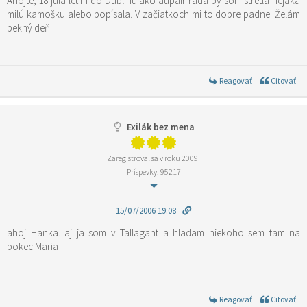
Ahojte, 18 júla letím do Dublinu ako aupair-rada by som stretla nejaká
milú kamošku alebo popísala. V začiatkoch mi to dobre padne. Želám
pekný deň.
Reagovať
Citovať
Exilák bez mena
Zaregistroval sa v roku 2009
Príspevky: 95217
15/07/2006 19:08
ahoj Hanka. aj ja som v Tallagaht a hladam niekoho sem tam na
pokec.Maria
Reagovať
Citovať