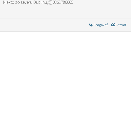
Niekto zo severu Dublinu,:)))0861786665
Reagovať
Citovať