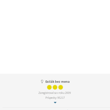
Exilák bez mena
Zaregistroval sa v roku 2009
Príspevky: 95217