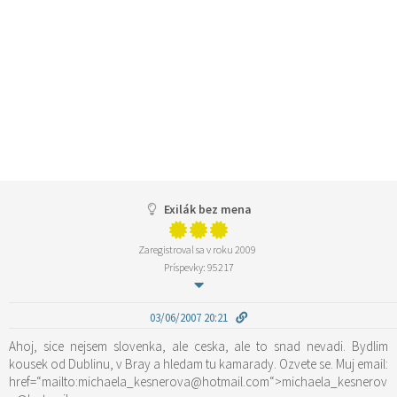
Exilák bez mena
Zaregistroval sa v roku 2009
Príspevky: 95217
03/06/2007 20:21
Ahoj, sice nejsem slovenka, ale ceska, ale to snad nevadi. Bydlim
kousek od Dublinu, v Bray a hledam tu kamarady. Ozvete se. Muj email:
href=“mailto:michaela_kesnerova@hotmail.com“>michaela_kesnerov