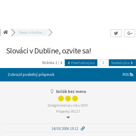
Slováci v Dubline, ...
Slováci v Dubline, ozvite sa!
Stránka 2 / 6
Predchádzajúca
Nasledujúca
Zobraziť posledný príspevok
RSS
Exilák bez mena
Zaregistroval sa v roku 2009
Príspevky: 95217
24/03/2006 19:12