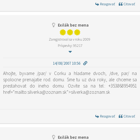
Reagovať
Citovať
Exilák bez mena
Zaregistroval sa v roku 2009
Príspevky: 95217
14/08/2007 10:56
Ahojte, byvame /par/ v Corku a hladame dvoch, /dve, par/ na
spolocne prenajatie rod. domu. Sme tu uz dva roky, ale chceme sa
prestahovat do ineho domu. Ozvite sa na tel.: +353868954951
href=“mailto:silverka@zoznam.sk“>silverka@zoznam.sk
Reagovať
Citovať
Exilák bez mena