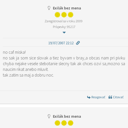
Exilák bez mena
Zaregistroval sa v roku 2009
Príspevky: 95217
19/07/2007 22:12
no caf miska!
no sak ja som sice slovak a tiez byvam v bray,a obcas nam pri pivku
chyba nejake vesele stebotanie slecny tak ak chces ozvi sa,mozno sa
naucim rikat anebo mluvit.
tak zatim sa maj a dobru noc.
Reagovať
Citovať
Exilák bez mena