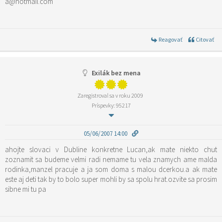
a@hotmail.com
Reagovať
Citovať
Exilák bez mena
Zaregistroval sa v roku 2009
Príspevky: 95217
05/06/2007 14:00
ahojte slovaci v Dubline konkretne Lucan,ak mate niekto chut
zoznamit sa budeme velmi radi nemame tu vela znamych ame malda
rodinka,manzel pracuje a ja som doma s malou dcerkou.a ak mate
este aj deti tak by to bolo super mohli by sa spolu hrat.ozvite sa prosim
sibne mi tu pa