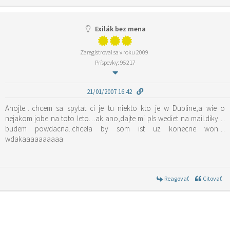
Exilák bez mena
Zaregistroval sa v roku 2009
Príspevky: 95217
21/01/2007 16:42
Ahojte…chcem sa spytat ci je tu niekto kto je w Dubline,a wie o
nejakom jobe na toto leto…ak ano,dajte mi pls wediet na mail.diky…
budem powdacna..chcela by som ist uz konecne won…
wdakaaaaaaaaaa
Reagovať
Citovať