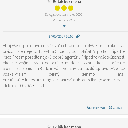
Exilák bez mena
Zaregistroval sa v roku 2009
Príspevky: 95217
27/05/2007 16:52
Ahoj všetci pozdravujem vás z Čiech kde som odyšiel pred rokom za
prácou ale nieje to tu výhra.Chcel by som skúsit Anglicko prípadne
Írsko.Prosím poradte nejakú dobrú agentúru.Prípadne vaše skúsenosti
ako ste začínali vy a do akého mesta sa vybrat kde je práca a
Slovenská komunita.Budem vám vdačný za každú správu .Ešte raz
vdaka.Prajem pekný den.moj mail
href=“mailto:lubos.urcikan@seznam.cz“>lubos.urcikan@seznam.cz
alebo tel 00420723444214
Reagovať
Citovať
Exilák bez mena