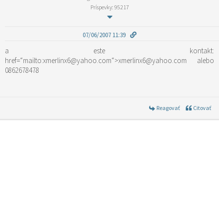
Príspevky: 95217
07/06/2007 11:39
a este kontakt:
href=“mailto:xmerlinx6@yahoo.com“>xmerlinx6@yahoo.com alebo
0862678478
Reagovať
Citovať